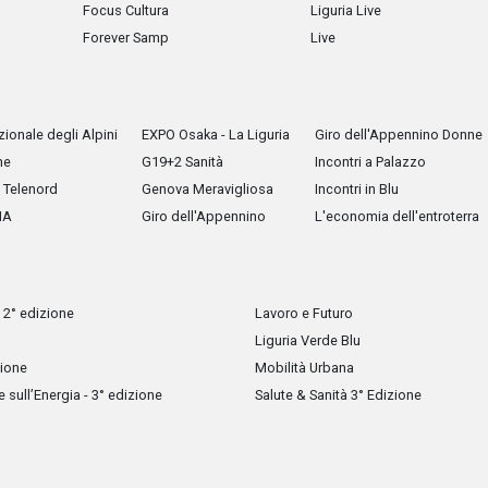
Focus Cultura
Liguria Live
Forever Samp
Live
ionale degli Alpini
EXPO Osaka - La Liguria
Giro dell'Appennino Donne
he
G19+2 Sanità
Incontri a Palazzo
Telenord
Genova Meravigliosa
Incontri in Blu
IA
Giro dell'Appennino
L'economia dell'entroterra
 2° edizione
Lavoro e Futuro
Liguria Verde Blu
zione
Mobilità Urbana
sull’Energia - 3° edizione
Salute & Sanità 3° Edizione
Tutti i diritti riservati, vietata la copia anche parziale dei contenuti