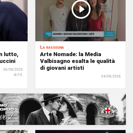
La rassegna
 lutto,
Arte Nomade: la Media
uccini
Valbisagno esalta le qualità
di giovani artisti
06/08/2026
di F.S.
04/08/2026