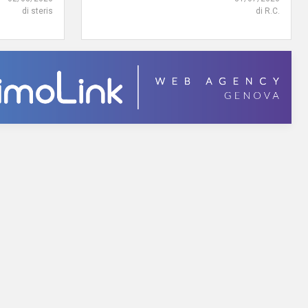
di steris
di R.C.