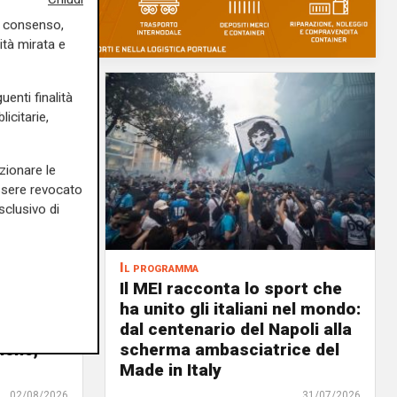
uo consenso,
ità mirata e
uenti finalità
icitarie,
zionare le
essere revocato
sclusivo di
Il programma
air, il 6
Il MEI racconta lo sport che
ale il
ha unito gli italiani nel mondo:
n: un
dal centenario del Napoli alla
lenc,
scherma ambasciatrice del
Made in Italy
02/08/2026
31/07/2026