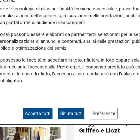
okie e tecnologie similari per finalità tecniche essenziali e, previo t
onalizzazione dell'esperienza, misurazione delle prestazioni, pubblic
con piattaforme di audience measurement.
oco
mare
Estate
sonali possono essere elaborati da partner terzi selezionati per le seg
personalizzazione di annunci e contenuti, analisi delle prestazioni pubbl
blico e ottimizzazione dei servizi.
possesso la facoltà di accettare in toto, rifiutare in toto oppure sele
alità mediante l'accesso alle Preferenze. Il consenso prestato può 
mento. In caso di rifiuto, l'accesso al sito continuerà con l'utilizzo e
obbligatori.
L'artista
GOG, Notturni en plein 
agosto a Palazzo Duc
Accetta tutti
Rifiuta tutti
Preferenze
recital di Dmitry Yudi
viaggio tra Bach, Pou
Griffes e Liszt