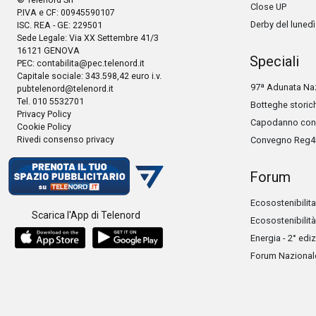
Close UP
P.IVA e CF: 00945590107
Derby del lunedì
ISC. REA - GE: 229501
Sede Legale: Via XX Settembre 41/3
16121 GENOVA
Speciali
PEC:
contabilita@pec.telenord.it
Capitale sociale: 343.598,42 euro i.v.
97ª Adunata Naz
pubtelenord@telenord.it
Tel. 010 5532701
Botteghe storic
Privacy Policy
Capodanno con 
Cookie Policy
Rivedi consenso privacy
Convegno Reg4
Forum
Ecosostenibilita
Scarica l'App di Telenord
Ecosostenibilità
Energia - 2° edi
Forum Nazionale 