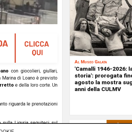
Al Museo Galata
'Camalli 1946-2026: l
oano
con giocolieri, giullari,
storia': prorogata fin
a Marina di Loano è previsto
agosto la mostra sug
rretto
e della loro corte. Un
anni della CULMV
anto riguarda le prenotazioni
e sulla Liguria seguiteci sul
e
e su
Facebook
.
OOKIE