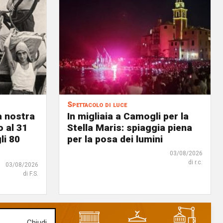
Spettacolo di luce
a nostra
In migliaia a Camogli per la
o al 31
Stella Maris: spiaggia piena
li 80
per la posa dei lumini
03/08/2026
di r.c.
03/08/2026
di F.S.
Chiudi