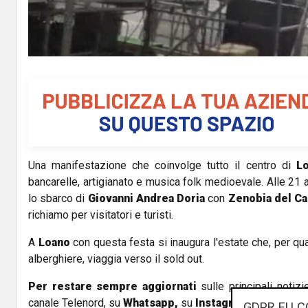
a
y
V
i
d
Una manifestazione che coinvolge tutto il centro di
L
e
bancarelle, artigianato e musica folk medioevale. Alle 21 
o
lo sbarco di
Giovanni Andrea Doria
con
Zenobia del Ca
richiamo per visitatori e turisti.
A
Loano
con questa festa si inaugura l'estate che, per qu
alberghiere, viaggia verso il sold out.
Per restare sempre aggiornati
sulle principali notizi
canale Telenord, su
Whatsapp,
su
Instagram
,
su
Youtub
GDPR EU C