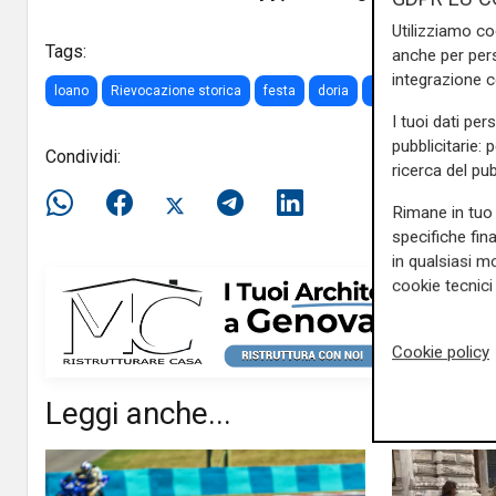
Utilizziamo co
Tags:
anche per pers
integrazione 
loano
Rievocazione storica
festa
doria
giullari
mangiafu
I tuoi dati per
pubblicitarie: 
Condividi:
ricerca del pub
Rimane in tuo 
specifiche fin
in qualsiasi mo
cookie tecnici 
Cookie policy
Leggi anche...