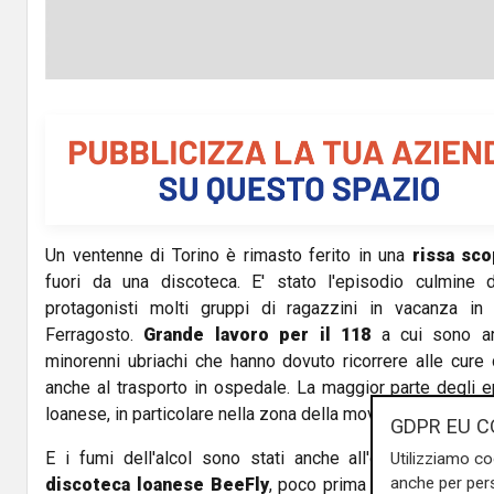
Un ventenne di Torino è rimasto ferito in una
rissa sco
fuori da una discoteca. E' stato l'episodio culmine 
protagonisti molti gruppi di ragazzini in vacanza in
Ferragosto.
Grande lavoro per il 118
a cui sono ar
minorenni ubriachi che hanno dovuto ricorrere alle cure d
anche al trasporto in ospedale. La maggior parte degli ep
loanese, in particolare nella zona della movida, ma anche in
GDPR EU C
E i fumi dell'alcol sono stati anche all'origine di una 
Utilizziamo co
anche per pers
discoteca loanese BeeFly
, poco prima delle 5.00 del ma