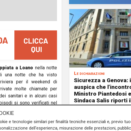
ppiata a Loano
nella notte
Le dichiarazioni
di una notte che ha visto
Sicurezza a Genova: i
 riviera per il weekend di
auspica che l’incontro
rivate molte chiamate per
Ministro Piantedosi e
ei sanitari e in alcuni casi
Sindaca Salis riporti 
isodi si sono verificati nel
nell’alveo corretto de
 altre località del savonese.
OOKIE
per la
rissa scoppiata fuori dalla
okie e tecnologie similari per finalità tecniche essenziali e, previo t
onalizzazione dell'esperienza, misurazione delle prestazioni, pubblic
ttino. All'origine della lite,