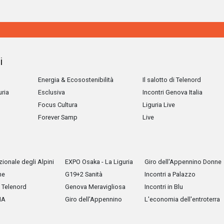
i
Energia & Ecosostenibilità
Il salotto di Telenord
uria
Esclusiva
Incontri Genova Italia
Focus Cultura
Liguria Live
Forever Samp
Live
ionale degli Alpini
EXPO Osaka - La Liguria
Giro dell'Appennino Donne
he
G19+2 Sanità
Incontri a Palazzo
Telenord
Genova Meravigliosa
Incontri in Blu
IA
Giro dell'Appennino
L'economia dell'entroterra