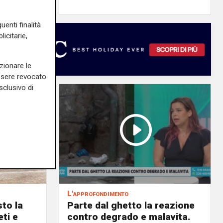
uenti finalità
icitarie,
zionare le
essere revocato
sclusivo di
L'approfondimento
to la
Parte dal ghetto la reazione
eti e
contro degrado e malavita.