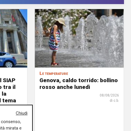
Le temperature
l SIAP
Genova, caldo torrido: bollino
 tra il
rosso anche lunedì
 la
08/08/2026
il tema
di c.b.
i Patti
Chiudi
uo consenso,
08/08/2026
di Redazione
ità mirata e