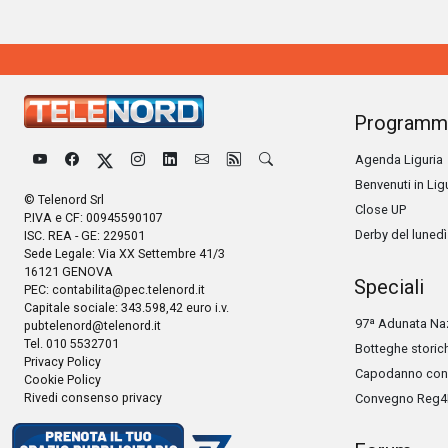
Programm
Agenda Liguria
Benvenuti in Lig
© Telenord Srl
Close UP
P.IVA e CF: 00945590107
Derby del lunedì
ISC. REA - GE: 229501
Sede Legale: Via XX Settembre 41/3
16121 GENOVA
Speciali
PEC:
contabilita@pec.telenord.it
Capitale sociale: 343.598,42 euro i.v.
97ª Adunata Naz
pubtelenord@telenord.it
Tel. 010 5532701
Botteghe storic
Privacy Policy
Capodanno con 
Cookie Policy
Rivedi consenso privacy
Convegno Reg4