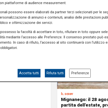
con piattaforme di audience measurement.
dopo si è passati alle maniere
i
, alcuni ancora in corso di
sonali possono essere elaborati da partner terzi selezionati per le seg
 posto. Ad avere la peggio è
personalizzazione di annunci e contenuti, analisi delle prestazioni pubbl
alcune costole
e altri traumi
blico e ottimizzazione dei servizi.
ce Bianca di Borgio Verezzi e
possesso la facoltà di accettare in toto, rifiutare in toto oppure sele
Corona di Pietra Ligure, con
alità mediante l'accesso alle Preferenze. Il consenso prestato può 
mento. In caso di rifiuto, l'accesso al sito continuerà con l'utilizzo e
obbligatori.
e sulla Liguria seguiteci sul
e
e su
Facebook
.
Accetta tutti
Rifiuta tutti
Preferenze
ria
Il derby
Mignanego: il 28 agos
partita dell'estate, pr