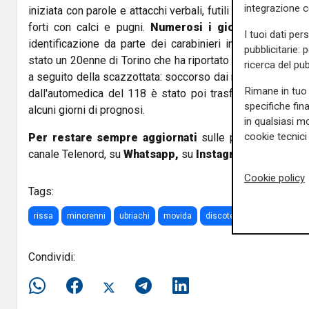
integrazione 
iniziata con parole e attacchi verbali, futili motivi. Poco 
forti con calci e pugni.
Numerosi i giovani coinvolt
I tuoi dati per
identificazione da parte dei carabinieri intervenuti sul
pubblicitarie: 
stato un 20enne di Torino che ha riportato la
frattura di 
ricerca del pub
a seguito della scazzottata: soccorso dai militi della Cro
Rimane in tuo 
dall'automedica del 118 è stato poi trasferito al Santa 
specifiche fin
alcuni giorni di prognosi.
in qualsiasi mo
cookie tecnici 
Per restare sempre aggiornati
sulle principali notizi
canale Telenord, su
Whatsapp,
su
Instagram
,
su
Youtub
Cookie policy
Tags:
rissa
minorenni
ubriachi
movida
discoteca
loano
Ligu
Condividi: