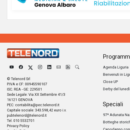
Programm
Agenda Liguria
Benvenuti in Lig
© Telenord Srl
Close UP
P.IVA e CF: 00945590107
Derby del lunedì
ISC. REA - GE: 229501
Sede Legale: Via XX Settembre 41/3
16121 GENOVA
Speciali
PEC:
contabilita@pec.telenord.it
Capitale sociale: 343.598,42 euro i.v.
97ª Adunata Naz
pubtelenord@telenord.it
Tel. 010 5532701
Botteghe storic
Privacy Policy
Capodanno con 