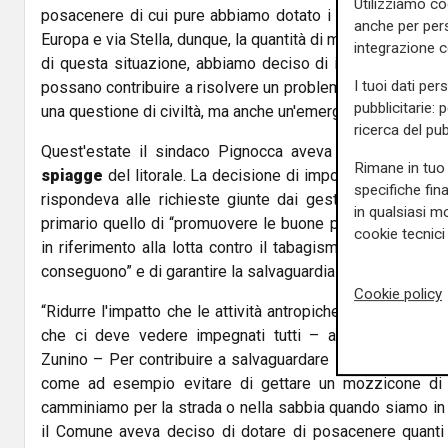
Utilizziamo co
posacenere di cui pure abbiamo dotato i bidoni gettacart
anche per pers
Europa e via Stella, dunque, la quantità di mozziconi è semp
integrazione 
di questa situazione, abbiamo deciso di installare alcun
I tuoi dati per
possano contribuire a risolvere un problema molto sentit
pubblicitarie: 
una questione di civiltà, ma anche un'emergenza dal punto 
ricerca del pub
Quest'estate il sindaco Pignocca aveva imposto il
div
Rimane in tuo 
spiagge
del litorale. La decisione di imporre il divieto d
specifiche fin
rispondeva alle richieste giunte dai gestori delle spi
in qualsiasi mo
primario quello di “promuovere le buone pratiche a tutela 
cookie tecnici 
in riferimento alla lotta contro il tabagismo e alla preve
conseguono” e di garantire la salvaguardia dell'ambiente m
Cookie policy
“Ridurre l'impatto che le attività antropiche hanno sull'amb
che ci deve vedere impegnati tutti – aggiunge l'asse
Zunino – Per contribuire a salvaguardare l'ambiente basta
come ad esempio evitare di gettare un mozzicone di s
camminiamo per la strada o nella sabbia quando siamo in 
il Comune aveva deciso di dotare di posacenere quanti p