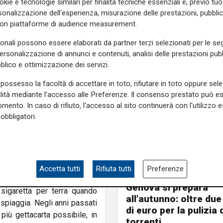
okie e tecnologie similari per finalità tecniche essenziali e, previo t
a presenti in zona. In corso
onalizzazione dell'esperienza, misurazione delle prestazioni, pubblic
re assai rilevante. Alla luce
con piattaforme di audience measurement.
i porta-cicche, che speriamo
sonali possono essere elaborati da partner terzi selezionati per le seg
o e che non rappresenta solo
personalizzazione di annunci e contenuti, analisi delle prestazioni pubbl
di vista ambientale”.
blico e ottimizzazione dei servizi.
ieto di fumo in tutte le
possesso la facoltà di accettare in toto, rifiutare in toto oppure sele
i fumare fino al 30 settembre
alità mediante l'accesso alle Preferenze. Il consenso prestato può 
agge e aveva come obiettivo
mento. In caso di rifiuto, l'accesso al sito continuerà con l'utilizzo e
della salute pubblica, anche
obbligatori.
nzione delle malattie che ne
arino.
iente naturale è una priorità
ssore all'ambiente Manuela
Accetta tutti
Rifiuta tutti
Preferenze
Programma
no piccoli e semplici gesti,
Genova si prepara
igaretta per terra quando
all'autunno: oltre due
spiaggia. Negli anni passati
di euro per la pulizia d
iù gettacarta possibile, in
torrenti