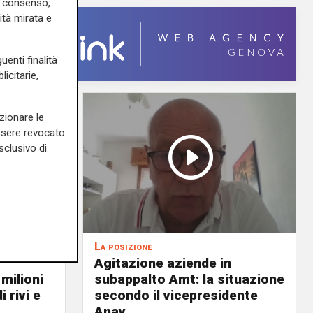
uo consenso,
ità mirata e
uenti finalità
icitarie,
zionare le
essere revocato
sclusivo di
La posizione
Agitazione aziende in
 milioni
subappalto Amt: la situazione
i rivi e
secondo il vicepresidente
Anav