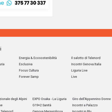
i
Energia & Ecosostenibilità
Il salotto di Telenord
uria
Esclusiva
Incontri Genova Italia
Focus Cultura
Liguria Live
Forever Samp
Live
ionale degli Alpini
EXPO Osaka - La Liguria
Giro dell'Appennino Donne
he
G19+2 Sanità
Incontri a Palazzo
Telenord
Genova Meravigliosa
Incontri in Blu