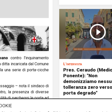
oano
contro l'inquinamento
a ditta incaricata dal Comune
L'intervista
Pres. Ceraudo (Medi
lla una serie di porta-cicche
Ponente): "Non
demonizziamo nessu
ssaggio – nota il sindaco di
tolleranza zero verso
tro, la presenza di diverse
porta degrado"
lità di parcheggi le porta ad
 e motociclisti ogni giorno.
OOKIE
i gettare i mozziconi nei