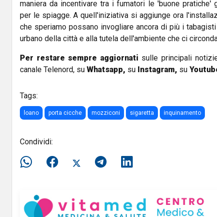
maniera da incentivare tra i fumatori le 'buone pratiche' 
per le spiagge. A quell'iniziativa si aggiunge ora l'install
che speriamo possano invogliare ancora di più i tabagisti
urbano della città e alla tutela dell'ambiente che ci circonda
Per restare sempre aggiornati
sulle principali notizi
canale Telenord, su
Whatsapp,
su
Instagram
,
su
Youtub
Tags:
loano
porta cicche
mozziconi
sigaretta
inquinamento
Condividi: