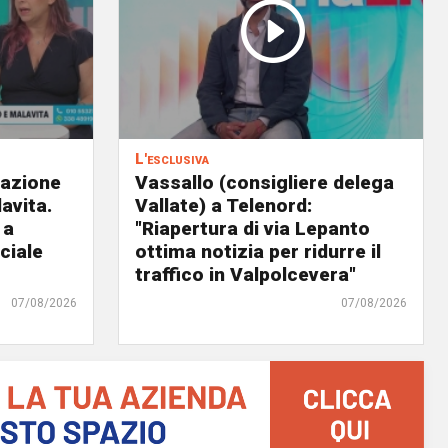
L'esclusiva
eazione
Vassallo (consigliere delega
avita.
Vallate) a Telenord:
 a
"Riapertura di via Lepanto
ciale
ottima notizia per ridurre il
traffico in Valpolcevera"
07/08/2026
07/08/2026