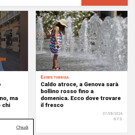
Estate torrida
o
Caldo atroce, a Genova sarà
bollino rosso fino a
no, ma
domenica. Ecco dove trovare
 chi
il fresco
07/08/2026
di F.S.
07/08/2026
Chiudi