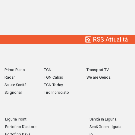
RSS Attualità
Primo Piano
TGN
Transport TV
Radar
TGN Calcio
We are Genoa
Salute Sanità
TGN Today
Scignoria!
Tiro Incrociato
Liguria Point
Sanità in Liguria
Portofino D'autore
Sea&Green Liguria
Portofino Days
io