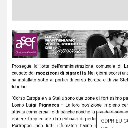
Prosegue la lotta dell'amministrazione comunale di
L
causato dai
mozziconi di sigaretta
. Nei giorni scorsi un
ha installato sotto ai portici di corso Europa e di via Ste
tubolari.
“Corso Europa e via Stella sono due zone di fortissimo pa
Loano
Luigi Pignocca
– La loro posizione in pieno cen
attività commerciali e di banche nonché la grande disponibi
essere frequentate da centinaia di pedoni, automobilisti
GDPR EU C
Purtroppo, non tutti i fumatori hanno il buonsenso d