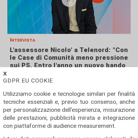
Intervista
L'assessore Nicolo' a Telenord: "Con
le Case di Comunità meno pressione
sui PS. Entro l'anno un nuovo bando
per infermieri"
𝗫
GDPR EU COOKIE
09/08/2026
di Filippo Serio
Utilizziamo cookie e tecnologie similari per finalità
tecniche essenziali e, previo tuo consenso, anche
per personalizzazione dell'esperienza, misurazione
delle prestazioni, pubblicità mirata e integrazione
con piattaforme di audience measurement.