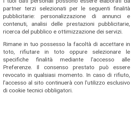
I tuoi dati personali possono essere elaborati da
partner terzi selezionati per le seguenti finalità
pubblicitarie: personalizzazione di annunci e
contenuti, analisi delle prestazioni pubblicitarie,
ricerca del pubblico e ottimizzazione dei servizi.
Rimane in tuo possesso la facoltà di accettare in
La misura
toto, rifiutare in toto oppure selezionare le
Da Regione Liguria 100mila euro per
specifiche finalità mediante l'accesso alle
l'accoglienza di persone fragili: 14
Preferenze. Il consenso prestato può essere
nuovi posti
revocato in qualsiasi momento. In caso di rifiuto,
07/08/2026
l'accesso al sito continuerà con l'utilizzo esclusivo
di r.c.
di cookie tecnici obbligatori.