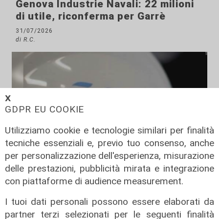
Genova Industrie Navali: 22 milioni
di utile, riconferma per Garrè
31/07/2026
di R.C.
𝗫
GDPR EU COOKIE
Utilizziamo cookie e tecnologie similari per finalità
tecniche essenziali e, previo tuo consenso, anche
per personalizzazione dell'esperienza, misurazione
delle prestazioni, pubblicità mirata e integrazione
Numeri
con piattaforme di audience measurement.
Erg cresce nel primo semestre:
ricavi a 409 milioni e margine
I tuoi dati personali possono essere elaborati da
operativo lordo in aumento del 9%
partner terzi selezionati per le seguenti finalità