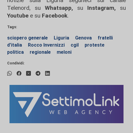
notizie sulla Liguria seguiteci sul canale
Telenord, su
Whatsapp,
su
Instagram
,
su
Youtube
e su
Facebook
.
Tags:
sciopero generale
Liguria
Genova
fratelli
d'italia
Rocco Invernizzi
cgil
proteste
politica
regionale
meloni
Condividi: