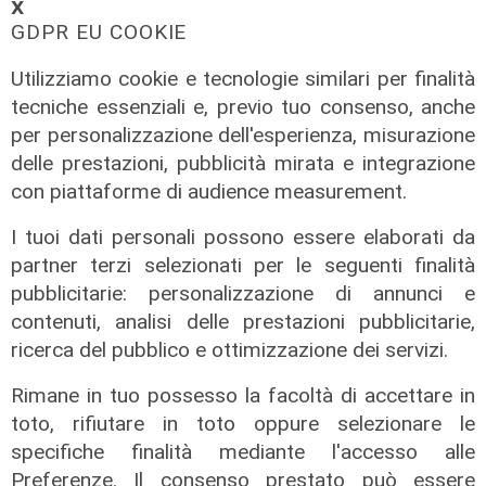
𝗫
GDPR EU COOKIE
Utilizziamo cookie e tecnologie similari per finalità
tecniche essenziali e, previo tuo consenso, anche
per personalizzazione dell'esperienza, misurazione
delle prestazioni, pubblicità mirata e integrazione
con piattaforme di audience measurement.
L'esclusiva
I tuoi dati personali possono essere elaborati da
Bordilli (Lega): "Favorevole alle
partner terzi selezionati per le seguenti finalità
norme anti - maranza. Cpr
pubblicitarie: personalizzazione di annunci e
necessario per aumentare i
contenuti, analisi delle prestazioni pubblicitarie,
rimpatri"
ricerca del pubblico e ottimizzazione dei servizi.
05/08/2026
Rimane in tuo possesso la facoltà di accettare in
toto, rifiutare in toto oppure selezionare le
specifiche finalità mediante l'accesso alle
Preferenze. Il consenso prestato può essere