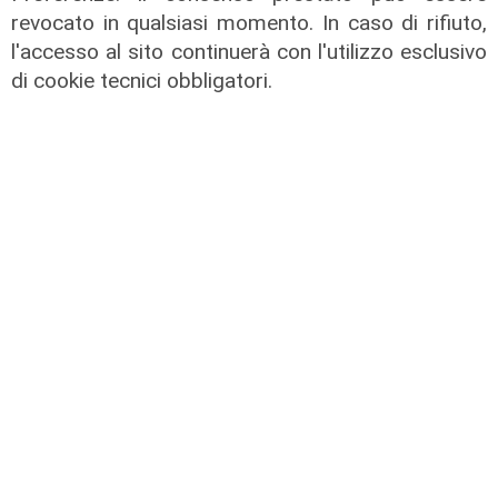
revocato in qualsiasi momento. In caso di rifiuto,
l'accesso al sito continuerà con l'utilizzo esclusivo
di cookie tecnici obbligatori.
Il finanziamento
Regione: incrementato di un milione
il bando per l'innovazione