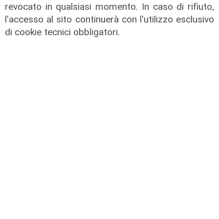
revocato in qualsiasi momento. In caso di rifiuto,
l'accesso al sito continuerà con l'utilizzo esclusivo
di cookie tecnici obbligatori.
Novità
Dimissioni in 24 ore dopo intervento
ad anca e ginocchia, via libera
all'ospedale San Martino
05/08/2026
di r.c.