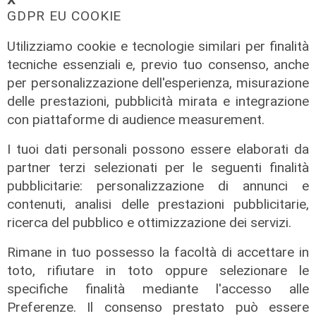
𝗫
GDPR EU COOKIE
Utilizziamo cookie e tecnologie similari per finalità
I consigli dell'esperto
tecniche essenziali e, previo tuo consenso, anche
per personalizzazione dell'esperienza, misurazione
Creme solari e conservazione dei
farmaci in estate: cosa sapere
delle prestazioni, pubblicità mirata e integrazione
con piattaforme di audience measurement.
05/08/2026
di Filippo Serio
I tuoi dati personali possono essere elaborati da
partner terzi selezionati per le seguenti finalità
pubblicitarie: personalizzazione di annunci e
contenuti, analisi delle prestazioni pubblicitarie,
ricerca del pubblico e ottimizzazione dei servizi.
Rimane in tuo possesso la facoltà di accettare in
toto, rifiutare in toto oppure selezionare le
specifiche finalità mediante l'accesso alle
Preferenze. Il consenso prestato può essere