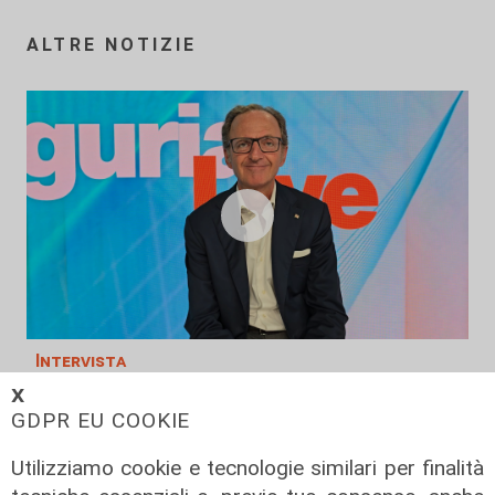
ALTRE NOTIZIE
Intervista
L'assessore Nicolo' a Telenord: "Con
𝗫
GDPR EU COOKIE
le Case di Comunità meno pressione
sui PS. Entro l'anno un nuovo bando
Utilizziamo cookie e tecnologie similari per finalità
per infermieri"