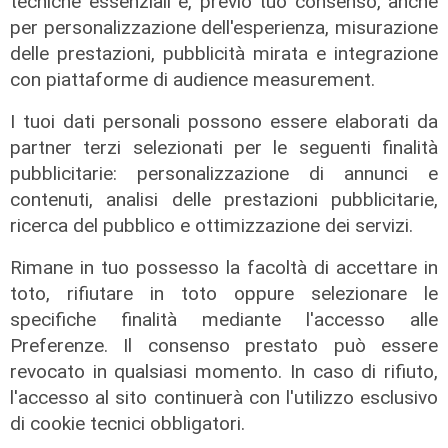
tecniche essenziali e, previo tuo consenso, anche
09/08/2026
per personalizzazione dell'esperienza, misurazione
di Filippo Serio
delle prestazioni, pubblicità mirata e integrazione
con piattaforme di audience measurement.
I tuoi dati personali possono essere elaborati da
partner terzi selezionati per le seguenti finalità
pubblicitarie: personalizzazione di annunci e
contenuti, analisi delle prestazioni pubblicitarie,
ricerca del pubblico e ottimizzazione dei servizi.
Rimane in tuo possesso la facoltà di accettare in
toto, rifiutare in toto oppure selezionare le
specifiche finalità mediante l'accesso alle
Preferenze. Il consenso prestato può essere
La misura
revocato in qualsiasi momento. In caso di rifiuto,
Da Regione Liguria 100mila euro per
l'accesso al sito continuerà con l'utilizzo esclusivo
l'accoglienza di persone fragili: 14
di cookie tecnici obbligatori.
nuovi posti