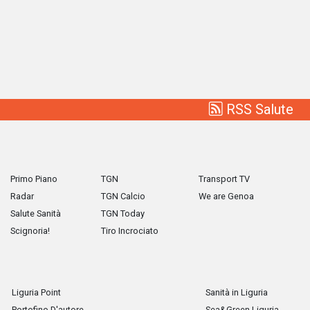
RSS Salute
Primo Piano
TGN
Transport TV
Radar
TGN Calcio
We are Genoa
Salute Sanità
TGN Today
Scignoria!
Tiro Incrociato
Liguria Point
Sanità in Liguria
Portofino D'autore
Sea&Green Liguria