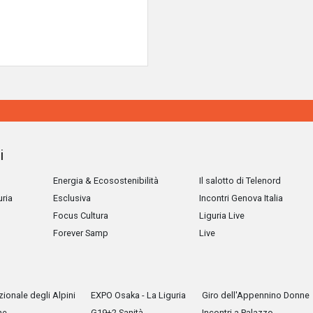
i
Energia & Ecosostenibilità
Il salotto di Telenord
uria
Esclusiva
Incontri Genova Italia
Focus Cultura
Liguria Live
Forever Samp
Live
ionale degli Alpini
EXPO Osaka - La Liguria
Giro dell'Appennino Donne
he
G19+2 Sanità
Incontri a Palazzo