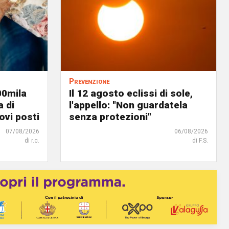
Prevenzione
00mila
Il 12 agosto eclissi di sole,
a di
l'appello: "Non guardatela
ovi posti
senza protezioni"
07/08/2026
06/08/2026
di r.c.
di F.S.