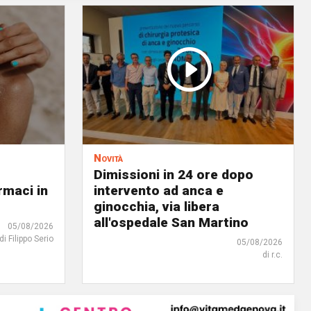
Novità
Dimissioni in 24 ore dopo
rmaci in
intervento ad anca e
ginocchia, via libera
all'ospedale San Martino
05/08/2026
di Filippo Serio
05/08/2026
di r.c.