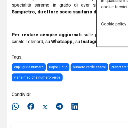
in qualsiasi mo
specialità saremo in grado di aver smaltito tutte l
cookie tecnici 
Sampietro, direttore socio sanitario di Asl3
.
Cookie policy
Per restare sempre aggiornati
sulle principali notizi
canale Telenord, su
Whatsapp,
su
Instagram
,
su
Youtub
Tags:
cup liguria numero
riapre il cup
numero verde esami
prenotare 
visite mediche numero verde
Condividi: