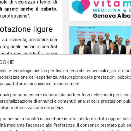
gole di sicurezza i tempi di
 aprire anche il sabato
.
ra professione".
otazione ligure
 su richiesta, prenotare una
io regionale, anche in una Asl
tamento non soddisfi i tempi
 può lasciare un numero a cui
OOKIE
tre al numero verde unico -
okie e tecnologie similari per finalità tecniche essenziali e, previo t
ulare -ci sono
altri punti di
onalizzazione dell'esperienza, misurazione delle prestazioni, pubblic
armacie, studi dei medici di
con piattaforme di audience measurement.
Il miracolo
sonali possono essere elaborati da partner terzi selezionati per le seg
Incidente a Catanzaro
i" con le visite
personalizzazione di annunci e contenuti, analisi delle prestazioni pubbl
pericolo la bimba ric
blico e ottimizzazione dei servizi.
al Gaslini: "Nessun d
neurologico né motor
possesso la facoltà di accettare in toto, rifiutare in toto oppure sele
ita sospesa per l'emergenza
alità mediante l'accesso alle Preferenze. Il consenso prestato può 
ne dell'estate su tutte le