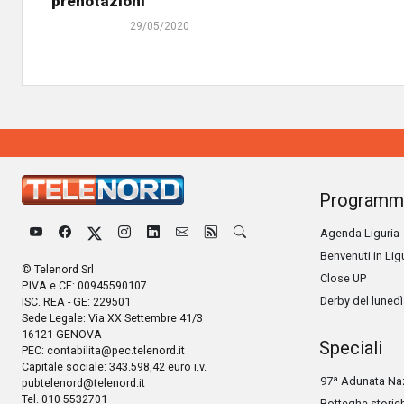
prenotazioni”
29/05/2020
Programm
Agenda Liguria
Benvenuti in Lig
© Telenord Srl
Close UP
P.IVA e CF: 00945590107
Derby del lunedì
ISC. REA - GE: 229501
Sede Legale: Via XX Settembre 41/3
16121 GENOVA
Speciali
PEC:
contabilita@pec.telenord.it
Capitale sociale: 343.598,42 euro i.v.
97ª Adunata Naz
pubtelenord@telenord.it
Tel. 010 5532701
Botteghe storic