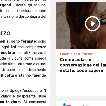
rgenti.
Diversi gli annunci
ato che la riapertura sarebbe
a situazione dei contagi e del
arzo
non si sono fermate
: sono
ne ogni Asl con competenze
prenotate
fino all'8 marzo, il
I consigli dell'esperto
utta la Liguria, come spiega
Creme solari e
tito tutto l'arretrato e quindi
conservazione dei fa
e, di aprire immediatamente
estate: cosa sapere
ifficoltà o stanno finendo
ioni? Spiega l'assessore: "I
 chiaro e trasparente, sulle
a iniziare.
Si comincerà