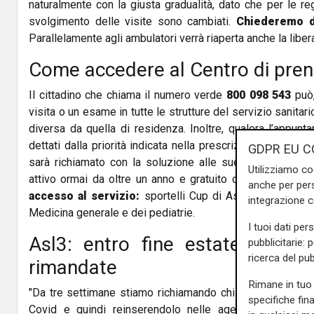
naturalmente con la giusta gradualità, dato che per le re
svolgimento delle visite sono cambiati.
Chiederemo di
Parallelamente agli ambulatori verrà riaperta anche la libe
Come accedere al Centro di pren
Il cittadino che chiama il numero verde
800 098 543
può,
visita o un esame in tutte le strutture del servizio sanitar
diversa da quella di residenza. Inoltre, qualora l’appun
dettati dalla priorità indicata nella prescrizione, l’utente
GDPR EU C
sarà richiamato con la soluzione alle sue necessità. Ol
Utilizziamo co
attivo ormai da oltre un anno e gratuito da fisso e cell
anche per pers
accesso al servizio:
sportelli Cup di Asl e ospedali, f
integrazione 
Medicina generale e dei pediatrie.
I tuoi dati per
Asl3: entro fine estate "in par
pubblicitarie: 
ricerca del pub
rimandate
Rimane in tuo 
"Da tre settimane stiamo richiamando chi aveva una vis
specifiche fin
Covid e quindi reinserendolo nelle agende. Entro la fi