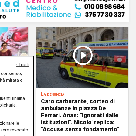
Chiudi
uo consenso,
ità mirata e
La denuncia
uenti finalità
, è fuori
Caro carburante, corteo di
icitarie,
overata
ambulanze in piazza De
anno
Ferrari. Anas: "Ignorati dalle
io"
istituzioni". Nicolo' replica:
zionare le
"Accuse senza fondamento"
essere revocato
03/08/2026