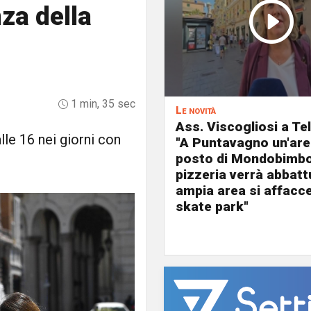
nza della
1 min, 35 sec
Le novità
Ass. Viscogliosi a Te
lle 16 nei giorni con
"A Puntavagno un'area
posto di Mondobimbo
pizzeria verrà abbatt
ampia area si affacc
skate park"