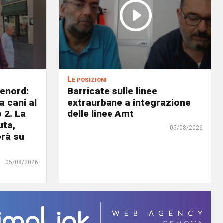
Le posizioni
lenord:
Barricate sulle linee
 cani al
extraurbane a integrazione
 2. La
delle linee Amt
uta,
05/08/2026
erà su
05/08/2026