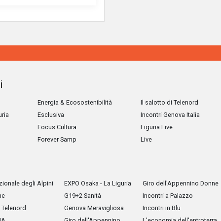
i
Energia & Ecosostenibilità
Il salotto di Telenord
uria
Esclusiva
Incontri Genova Italia
Focus Cultura
Liguria Live
Forever Samp
Live
ionale degli Alpini
EXPO Osaka - La Liguria
Giro dell'Appennino Donne
he
G19+2 Sanità
Incontri a Palazzo
Telenord
Genova Meravigliosa
Incontri in Blu
IA
Giro dell'Appennino
L'economia dell'entroterra