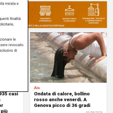
ità mirata e
uenti finalità
icitarie,
zionare le
essere revocato
sclusivo di
Afa
935 casi
Ondata di calore, bollino
a
rosso anche venerdì. A
or
Genova picco di 36 gradi
 più
05/08/2026