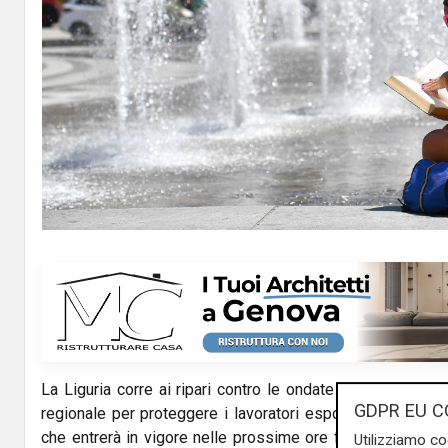
La Liguria corre ai ripari contro le ondate di calore e an
GDPR EU C
regionale per proteggere i lavoratori esposti alle alte te
che entrerà in vigore nelle prossime ore fino al 31 agosto,
Utilizziamo co