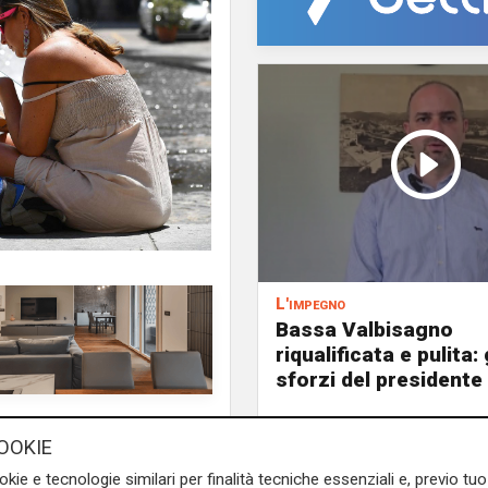
L'impegno
Bassa Valbisagno
riqualificata e pulita: 
sforzi del presidente 
ticipa di un mese l’ordinanza
OOKIE
mperature. Il provvedimento,
 vieta le attività lavorative
okie e tecnologie similari per finalità tecniche essenziali e, previo t