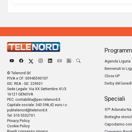
Programm
Agenda Liguria
Benvenuti in Lig
© Telenord Srl
Close UP
P.IVA e CF: 00945590107
Derby del lunedì
ISC. REA - GE: 229501
Sede Legale: Via XX Settembre 41/3
16121 GENOVA
Speciali
PEC:
contabilita@pec.telenord.it
Capitale sociale: 343.598,42 euro i.v.
97ª Adunata Naz
pubtelenord@telenord.it
Tel. 010 5532701
Botteghe storic
Privacy Policy
Capodanno con 
Cookie Policy
Rivedi consenso privacy
Convegno Reg4