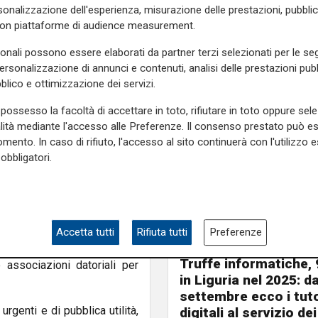
sificati a rischio elevato.
onalizzazione dell'esperienza, misurazione delle prestazioni, pubblic
con piattaforme di audience measurement.
olare i settori agricolo,
sonali possono essere elaborati da partner terzi selezionati per le seg
klimate segnalerà un livello
personalizzazione di annunci e contenuti, analisi delle prestazioni pubbl
a sotto il sole, sarà vietato
blico e ottimizzazione dei servizi.
possesso la facoltà di accettare in toto, rifiutare in toto oppure sele
provvedimento rispetto allo
alità mediante l'accesso alle Preferenze. Il consenso prestato può 
rate nelle ultime settimane.
mento. In caso di rifiuto, l'accesso al sito continuerà con l'utilizzo e
tario e questo provvedimento
obbligatori.
”, sottolinea l’assessore
e persone fragili a limitare
 e a mantenere una corretta
Accetta tutti
Rifiuta tutti
Preferenze
Pericolo digitale
onali e le intese sottoscritte
Truffe informatiche, 
e associazioni datoriali per
in Liguria nel 2025: d
settembre ecco i tut
urgenti e di pubblica utilità,
digitali al servizio dei