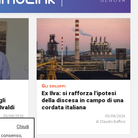
Gli sviluppi
Ex Ilva: si rafforza l'ipotesi
gli
della discesa in campo di una
Ivaldi
cordata italiana
05/08/2026
05/08/2026
di Claudio Baffico
Chiudi
uo consenso,