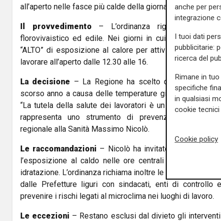
all’aperto nelle fasce più calde della giornata nei giorni clas
anche per pers
integrazione 
Il provvedimento
– L’ordinanza riguarda in partic
I tuoi dati per
florovivaistico ed edile. Nei giorni in cui il portale Wor
pubblicitarie: 
“ALTO” di esposizione al calore per attività fisica intens
ricerca del pub
lavorare all’aperto dalle 12.30 alle 16.
Rimane in tuo 
La decisione
– La Regione ha scelto di anticipare il 
specifiche fin
scorso anno a causa delle temperature già elevate regist
in qualsiasi mo
“La tutela della salute dei lavoratori è un dovere priori
cookie tecnici 
rappresenta uno strumento di prevenzione importante
regionale alla Sanità Massimo Nicolò.
Cookie policy
Le raccomandazioni
– Nicolò ha invitato anche anziani 
l’esposizione al caldo nelle ore centrali della giornata
idratazione. L’ordinanza richiama inoltre le linee guida nazi
dalle Prefetture liguri con sindacati, enti di controllo 
prevenire i rischi legati al microclima nei luoghi di lavoro.
Le eccezioni
– Restano esclusi dal divieto gli interventi 