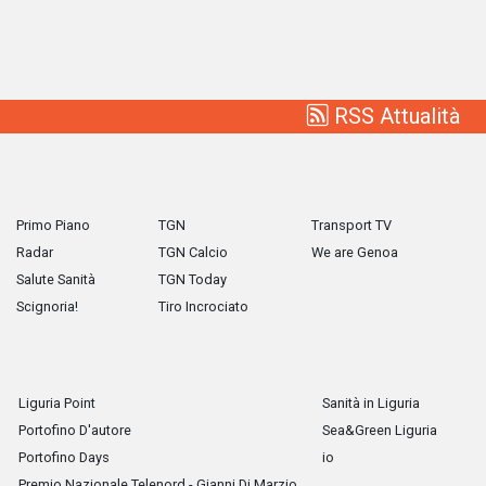
RSS Attualità
Primo Piano
TGN
Transport TV
Radar
TGN Calcio
We are Genoa
Salute Sanità
TGN Today
Scignoria!
Tiro Incrociato
Liguria Point
Sanità in Liguria
Portofino D'autore
Sea&Green Liguria
Portofino Days
io
Premio Nazionale Telenord - Gianni Di Marzio