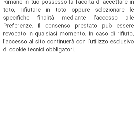
Rimane in tuo possesso la facoltà di accettare in
toto, rifiutare in toto oppure selezionare le
specifiche finalità mediante l'accesso alle
Preferenze. Il consenso prestato può essere
revocato in qualsiasi momento. In caso di rifiuto,
l'accesso al sito continuerà con l'utilizzo esclusivo
di cookie tecnici obbligatori.
La sentenza
Contesa Preziosi - Genoa, il
Tribunale di Milano dà ragione all'ex
patron rossoblù
06/08/2026
di Filippo Serio