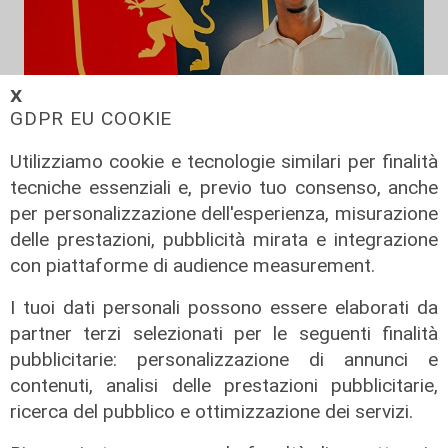
𝗫
GDPR EU COOKIE
Utilizziamo cookie e tecnologie similari per finalità
tecniche essenziali e, previo tuo consenso, anche
per personalizzazione dell'esperienza, misurazione
delle prestazioni, pubblicità mirata e integrazione
Calciomercato
con piattaforme di audience measurement.
Genoa, ufficiale il colpo Sow. E
Vogliacco va alla Cremonese
I tuoi dati personali possono essere elaborati da
06/08/2026
partner terzi selezionati per le seguenti finalità
di Filippo Serio
pubblicitarie: personalizzazione di annunci e
contenuti, analisi delle prestazioni pubblicitarie,
ricerca del pubblico e ottimizzazione dei servizi.