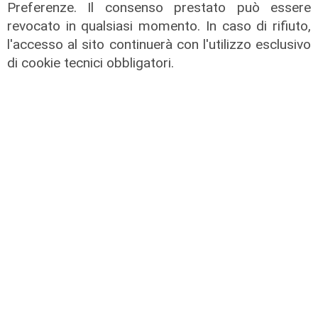
Preferenze. Il consenso prestato può essere
revocato in qualsiasi momento. In caso di rifiuto,
l'accesso al sito continuerà con l'utilizzo esclusivo
di cookie tecnici obbligatori.
Le dichiarazioni
Sicurezza a Genova: il SIAP auspica
che l’incontro tra il Ministro
Piantedosi e la Sindaca Salis riporti
il tema nell’alveo corretto dei Patti
per la
08/08/2026
di Redazione