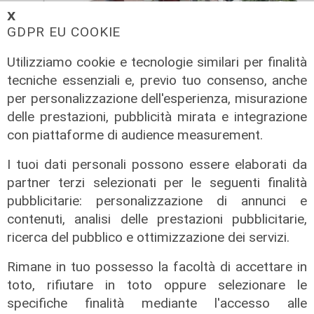
𝗫
GDPR EU COOKIE
Utilizziamo cookie e tecnologie similari per finalità
tecniche essenziali e, previo tuo consenso, anche
per personalizzazione dell'esperienza, misurazione
delle prestazioni, pubblicità mirata e integrazione
Il rapporto
con piattaforme di audience measurement.
Scajola: "Io e Bucci? Al governatore
ho promesso che gli sarei stato
I tuoi dati personali possono essere elaborati da
sempre vicino. Con il mio consiglio"
partner terzi selezionati per le seguenti finalità
09/08/2026
pubblicitarie: personalizzazione di annunci e
di Redazione
contenuti, analisi delle prestazioni pubblicitarie,
ricerca del pubblico e ottimizzazione dei servizi.
Rimane in tuo possesso la facoltà di accettare in
toto, rifiutare in toto oppure selezionare le
specifiche finalità mediante l'accesso alle