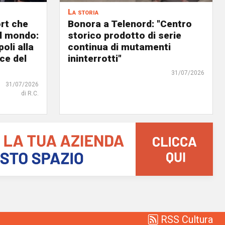
La storia
ort che
Bonora a Telenord: "Centro
nel mondo:
storico prodotto di serie
oli alla
continua di mutamenti
ce del
ininterrotti"
31/07/2026
31/07/2026
di R.C.
RSS Cultura