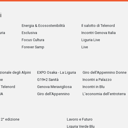
i
Energia & Ecosostenibilità
Il salotto di Telenord
uria
Esclusiva
Incontri Genova Italia
Focus Cultura
Liguria Live
Forever Samp
Live
ionale degli Alpini
EXPO Osaka - La Liguria
Giro dell'Appennino Donne
he
G19+2 Sanità
Incontri a Palazzo
Telenord
Genova Meravigliosa
Incontri in Blu
IA
Giro dell'Appennino
L'economia dell'entroterra
 2° edizione
Lavoro e Futuro
Liguria Verde Blu