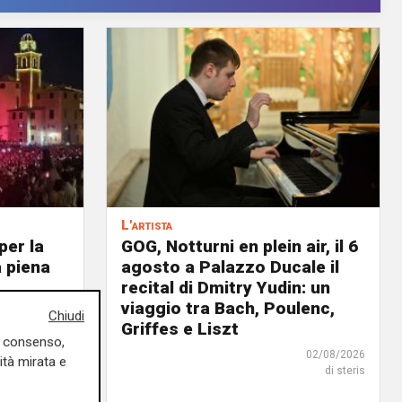
L'artista
per la
GOG, Notturni en plein air, il 6
a piena
agosto a Palazzo Ducale il
recital di Dmitry Yudin: un
viaggio tra Bach, Poulenc,
03/08/2026
Chiudi
Griffes e Liszt
di r.c.
uo consenso,
02/08/2026
ità mirata e
di steris