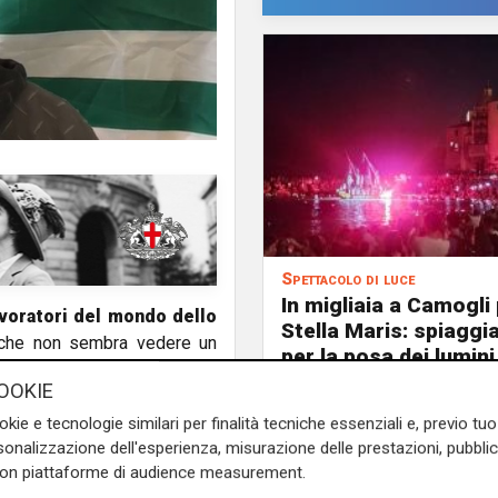
Spettacolo di luce
In migliaia a Camogli 
avoratori del mondo dello
Stella Maris: spiaggi
 che non sembra vedere un
per la posa dei lumini
esatto che i lavoratori dello
OOKIE
gretario generale Fistel Cisl
chiaramente in sicurezza, dei
okie e tecnologie similari per finalità tecniche essenziali e, previo t
onalizzazione dell'esperienza, misurazione delle prestazioni, pubblic
 per la sicurezza e uno studio
con piattaforme di audience measurement.
to un solo contagiato".