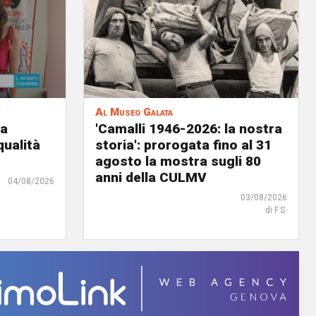
Al Museo Galata
ia
'Camalli 1946-2026: la nostra
qualità
storia': prorogata fino al 31
agosto la mostra sugli 80
anni della CULMV
04/08/2026
03/08/2026
di F.S.