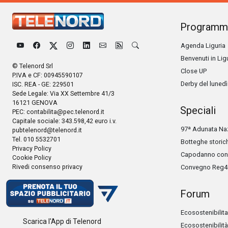
Programm
Agenda Liguria
Benvenuti in Lig
© Telenord Srl
Close UP
P.IVA e CF: 00945590107
Derby del lunedì
ISC. REA - GE: 229501
Sede Legale: Via XX Settembre 41/3
16121 GENOVA
Speciali
PEC:
contabilita@pec.telenord.it
Capitale sociale: 343.598,42 euro i.v.
97ª Adunata Naz
pubtelenord@telenord.it
Tel. 010 5532701
Botteghe storic
Privacy Policy
Capodanno con 
Cookie Policy
Rivedi consenso privacy
Convegno Reg4
Forum
Ecosostenibilita
Scarica l'App di Telenord
Ecosostenibilità