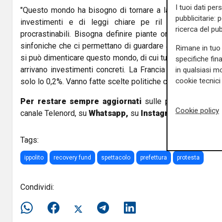
I tuoi dati per
"Questo mondo ha bisogno di tornare a lavorare - aggiun
pubblicitarie: 
investimenti e di leggi chiare pe ril futuro. Le sta
ricerca del pub
procrastinabili. Bisogna definire piante organiche adegua
sinfoniche che ci permettano di guardare al futuro e, non 
Rimane in tuo 
si può dimenticare questo mondo, di cui tutta la politica s
specifiche fin
arrivano investimenti concreti. La Francia investe il 2% de
in qualsiasi mo
cookie tecnici 
solo lo 0,2%. Vanno fatte scelte politiche chiare e anche lu
Per restare sempre aggiornati
sulle principali notizi
Cookie policy
canale Telenord, su
Whatsapp,
su
Instagram
,
su
Youtub
Tags:
ippolito
recovery fund
spettacolo
prefettura
protesta
Condividi: