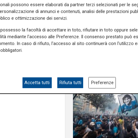
sonali possono essere elaborati da partner terzi selezionati per le seg
ge Ippolito - ha bisogno di
personalizzazione di annunci e contenuti, analisi delle prestazioni pubbl
bilizzazioni non sono più
blico e ottimizzazione dei servizi.
te per le fondazioni lirico-
ultimo, il Recovery Fund non
possesso la facoltà di accettare in toto, rifiutare in toto oppure sele
i riempie la bocca ma poi non
alità mediante l'accesso alle Preferenze. Il consenso prestato può 
l proprio Pil in cultura, noi
mento. In caso di rifiuto, l'accesso al sito continuerà con l'utilizzo e
obbligatori.
ngimiranti”.
e sulla Liguria seguiteci sul
e
e su
Facebook
.
Accetta tutti
Rifiuta tutti
Preferenze