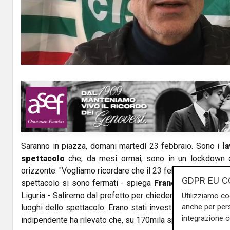
l
a
y
V
i
d
Saranno in piazza, domani martedì 23 febbraio. Sono i
l
e
spettacolo
che, da mesi ormai, sono in un lockdown
o
orizzonte. "Vogliamo ricordare che il 23 febbraio è un anno 
GDPR EU C
spettacolo si sono fermati - spiega
Franco Ippolito
, se
Liguria - Saliremo dal prefetto per chiedere la riapertura, 
Utilizziamo co
anche per pers
luoghi dello spettacolo. Erano stati investititi tanti soldi
integrazione 
indipendente ha rilevato che, su 170mila spettatori, c'è sta