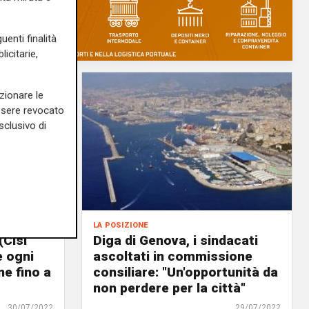
uenti finalità
icitarie,
zionare le
essere revocato
sclusivo di
la posizione
(Cisl
Diga di Genova, i sindacati
e ogni
ascoltati in commissione
e fino a
consiliare: "Un'opportunità da
non perdere per la città"
30/07/2022
29/07/2022