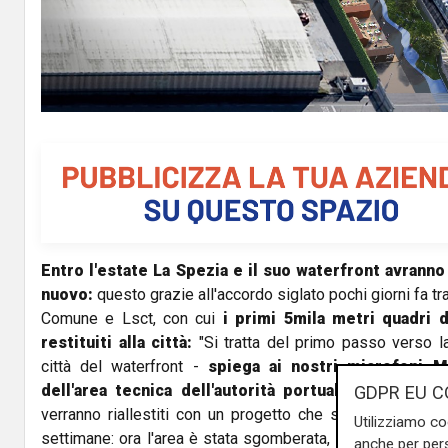
l
a
y
V
i
d
Entro l'estate La Spezia e il suo waterfront avran
e
nuovo:
questo grazie all'accordo siglato pochi giorni fa t
o
Comune e Lsct, con cui
i primi 5mila metri quadri d
restituiti alla città:
"Si tratta del primo passo verso la
città del waterfront -
spiega ai nostri microfoni Mi
dell'area tecnica dell'autorità portuale
-. Sono i pr
GDPR EU C
verranno riallestiti con un progetto che sarà avviato c
Utilizziamo co
settimane: ora l'area è stata sgomberata, si stanno facend
anche per pers