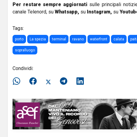
Per restare sempre aggiornati
sulle principali notizi
canale Telenord, su
Whatsapp,
su
Instagram
,
su
Youtub
Tags:
porto
La spezia
terminal
ravano
waterfront
calata
pait
sopralluogo
Condividi: