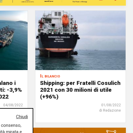
Il bilancio
lano i
Shipping: per Fratelli Cosulich
i: -3,9%
2021 con 30 milioni di utile
2022
(+96%)
04/08/2022
01/08/2022
di Redazione
Chiudi
uo consenso,
ità mirata e