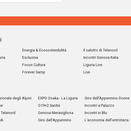
i
Energia & Ecosostenibilità
Il salotto di Telenord
uria
Esclusiva
Incontri Genova Italia
Focus Cultura
Liguria Live
Forever Samp
Live
ionale degli Alpini
EXPO Osaka - La Liguria
Giro dell'Appennino Donne
he
G19+2 Sanità
Incontri a Palazzo
Telenord
Genova Meravigliosa
Incontri in Blu
IA
Giro dell'Appennino
L'economia dell'entroterra