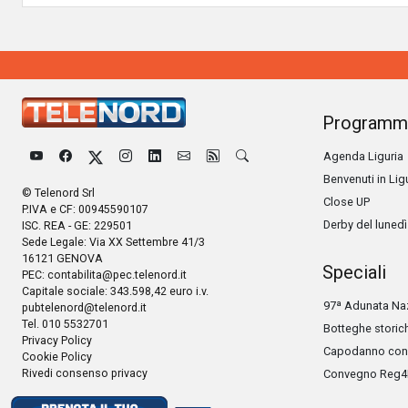
Programm
Agenda Liguria
Benvenuti in Lig
© Telenord Srl
Close UP
P.IVA e CF: 00945590107
Derby del lunedì
ISC. REA - GE: 229501
Sede Legale: Via XX Settembre 41/3
16121 GENOVA
Speciali
PEC:
contabilita@pec.telenord.it
Capitale sociale: 343.598,42 euro i.v.
97ª Adunata Naz
pubtelenord@telenord.it
Tel. 010 5532701
Botteghe storic
Privacy Policy
Capodanno con 
Cookie Policy
Rivedi consenso privacy
Convegno Reg4