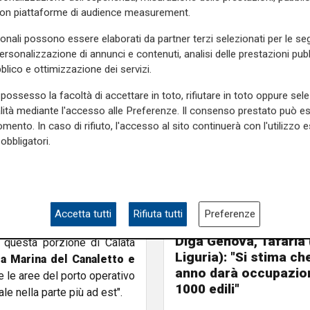
con piattaforme di audience measurement.
a un punto di vista tecnico.
sonali possono essere elaborati da partner terzi selezionati per le seg
vità intensa,
c'è stata una
personalizzazione di annunci e contenuti, analisi delle prestazioni pubbl
blico e ottimizzazione dei servizi.
P:
l'accordo col terminal è
predisporre un allestimento
possesso la facoltà di accettare in toto, rifiutare in toto oppure sele
alità mediante l'accesso alle Preferenze. Il consenso prestato può 
mento. In caso di rifiuto, l'accesso al sito continuerà con l'utilizzo e
utture commerciali, bar,
obbligatori.
 vendita di prodotti tipici,
 mare e aree verdi
che
à presente anche una subarea
Accetta tutti
Rifiuta tutti
Preferenze
il commento
ta fase? "
Non ne risente
Diga Genova, Tafaria 
r questa porzione di Calata
Liguria): "Si stima ch
a Marina del Canaletto e
anno darà occupazion
le aree del porto operativo
1000 edili"
le nella parte più ad est".