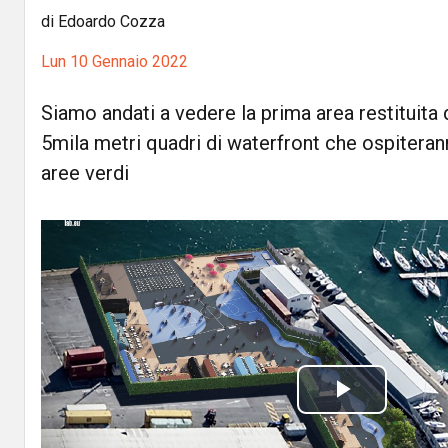
di Edoardo Cozza
Lun 10 Gennaio 2022
Siamo andati a vedere la prima area restituita d
5mila metri quadri di waterfront che ospiterann
aree verdi
P