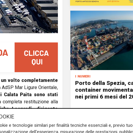
i numeri
no un volto completamente
Porto della Spezia, ca
ra AdSP Mar Ligure Orientale,
container movimentat
i Calata Paita sono stati
nei primi 6 mesi del 
 completa restituzione alla
rko Leonardi, dirigente
imi 5mila metri quadri che
OOKIE
oncretamente nelle prossime
okie e tecnologie similari per finalità tecniche essenziali e, previo t
o i sopralluoghi tecnici per
onalizzazione dell'esperienza, misurazione delle prestazioni, pubblic