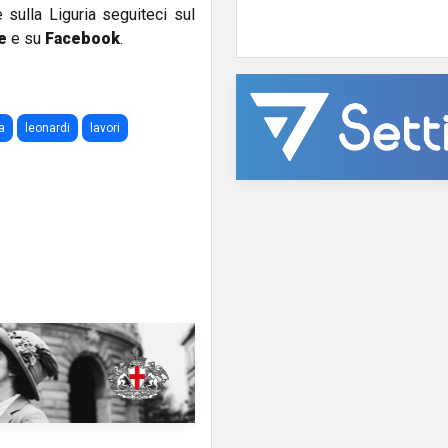
e sulla Liguria seguiteci sul
e
e su
Facebook
.
a
leonardi
lavori