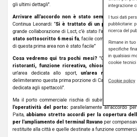
gli ultimi dettagli".
integrazione 
Arrivare all'accordo non è stato semplice
, anche d
I tuoi dati per
Continua Leonardi: "
Si è trattato di un periodo di atti
pubblicitarie: 
ricerca del pub
grande collaborazione di Lsct, c'è stato l'impegno di AdS
stato sottoscritto 6 mesi fa
, facile comprendere come 
Rimane in tuo 
di questa prima area non è stato facile"
specifiche fin
in qualsiasi mo
Cosa vedremo qui tra pochi mesi?
"Qui vedremo
str
cookie tecnici 
ristoranti, funzione ricreativa, chioschi
anche per la
un'area dedicata allo sport,
un'area relax fronte
delimiteranno questa prima porzione di Calata Paita. Sar
Cookie policy
dedicata agli spettacoli".
Ma il porto commerciale rischia di subire danni in ques
l'operatività del porto:
parallelamente all'accordo pe
Paita,
abbiamo stretto accordi per la copertura dell
per l'ampliamento del terminal Ravano
per compensare 
restituite alla città e quelle destinate a funzione commercia