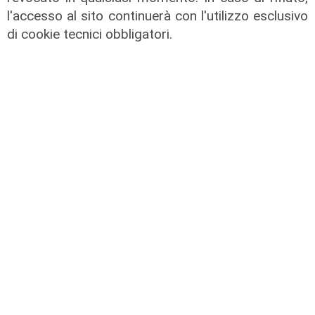
l'accesso al sito continuerà con l'utilizzo esclusivo
il master
di cookie tecnici obbligatori.
Assiterminal e ForMare il primo
Master per manager dei terminal
portuali in Italia
22/04/2026
di Redazione
il passaggio