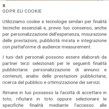
𝗫
GDPR EU COOKIE
Utilizziamo cookie e tecnologie similari per finalità
tecniche essenziali e, previo tuo consenso, anche
per personalizzazione dell'esperienza, misurazione
delle prestazioni, pubblicità mirata e integrazione
con piattaforme di audience measurement.
Il progetto
I tuoi dati personali possono essere elaborati da
partner terzi selezionati per le seguenti finalità
Egitto, Alstom alla guida di un
pubblicitarie: personalizzazione di annunci e
consorzio firma contratti da 690
contenuti, analisi delle prestazioni pubblicitarie,
milioni
ricerca del pubblico e ottimizzazione dei servizi.
18/06/2026
di Redazione
Rimane in tuo possesso la facoltà di accettare in
toto, rifiutare in toto oppure selezionare le
specifiche finalità mediante l'accesso alle