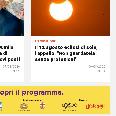
Prevenzione
00mila
Il 12 agosto eclissi di sole,
a di
l'appello: "Non guardatela
ovi posti
senza protezioni"
07/08/2026
06/08/2026
di r.c.
di F.S.