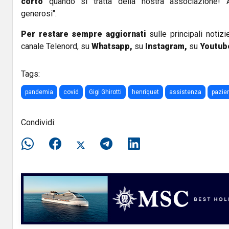
corto
quando si tratta della nostra associazione! 
generosi".
Per restare sempre aggiornati
sulle principali notizi
canale Telenord, su
Whatsapp,
su
Instagram
,
su
Youtub
Tags:
pandemia
covid
Gigi Ghirotti
henriquet
assistenza
pazien
Condividi: