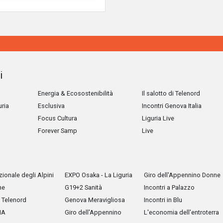
i
Energia & Ecosostenibilità
Il salotto di Telenord
uria
Esclusiva
Incontri Genova Italia
Focus Cultura
Liguria Live
Forever Samp
Live
ionale degli Alpini
EXPO Osaka - La Liguria
Giro dell'Appennino Donne
he
G19+2 Sanità
Incontri a Palazzo
Telenord
Genova Meravigliosa
Incontri in Blu
IA
Giro dell'Appennino
L'economia dell'entroterra