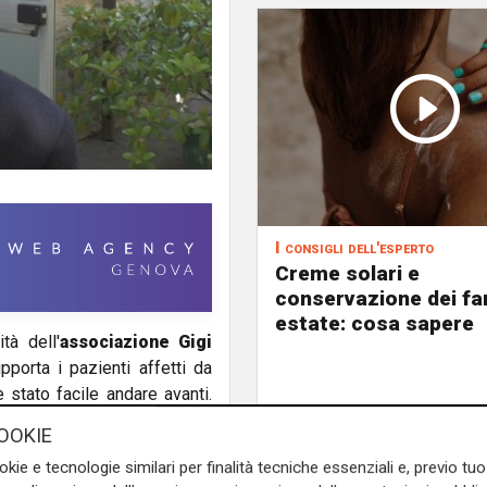
I consigli dell'esperto
Creme solari e
conservazione dei fa
estate: cosa sapere
tà dell'
associazione Gigi
pporta i pazienti affetti da
 è stato facile andare avanti.
quet, fondatore e presidente
OOKIE
i numeri dell'assistenza
okie e tecnologie similari per finalità tecniche essenziali e, previo t
esidi di protezione. E poi
le