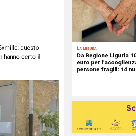
5xmille: questo
La misura
Da Regione Liguria 1
n hanno certo il
euro per l'accoglienz
persone fragili: 14 nu