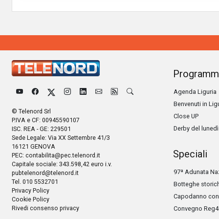
Programm
Agenda Liguria
Benvenuti in Lig
© Telenord Srl
Close UP
P.IVA e CF: 00945590107
Derby del lunedì
ISC. REA - GE: 229501
Sede Legale: Via XX Settembre 41/3
16121 GENOVA
Speciali
PEC:
contabilita@pec.telenord.it
Capitale sociale: 343.598,42 euro i.v.
97ª Adunata Naz
pubtelenord@telenord.it
Tel. 010 5532701
Botteghe storic
Privacy Policy
Capodanno con 
Cookie Policy
Rivedi consenso privacy
Convegno Reg4