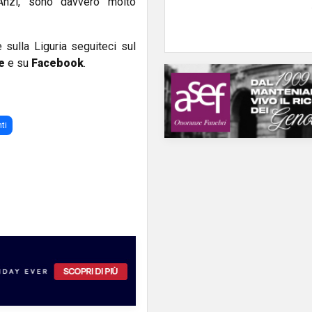
Anzi, sono davvero molto
e sulla Liguria seguiteci sul
e
e su
Facebook
.
ti