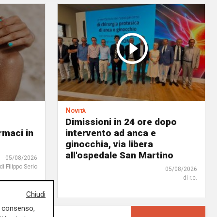
Novità
Dimissioni in 24 ore dopo
rmaci in
intervento ad anca e
ginocchia, via libera
all'ospedale San Martino
05/08/2026
di Filippo Serio
05/08/2026
di r.c.
Chiudi
uo consenso,