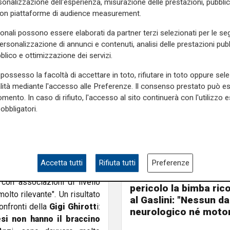
onalizzazione dell'esperienza, misurazione delle prestazioni, pubblic
ntrare in casa persone che
con piattaforme di audience measurement.
Quindi c'è stato un po' di
rò e ora stiamo riprendendo
sonali possono essere elaborati da partner terzi selezionati per le seg
personalizzazione di annunci e contenuti, analisi delle prestazioni pubbl
blico e ottimizzazione dei servizi.
aggiunge - che è sempre in
n aumento. Non ci sono solo i
possesso la facoltà di accettare in toto, rifiutare in toto oppure sele
alità mediante l'accesso alle Preferenze. Il consenso prestato può 
el tutto simili a quelli dei
mento. In caso di rifiuto, l'accesso al sito continuerà con l'utilizzo e
giori e noi cerchiamo di far
obbligatori.
ioni
che arrivano
tramite il
 Henriquet - I primi anni si
rivati a circa un milione di
Accetta tutti
Rifiuta tutti
Preferenze
Il miracolo
na città ma nella graduatoria
Incidente a Catanzaro
on associazioni di livello
pericolo la bimba ric
olto rilevante". Un risultato
al Gaslini: "Nessun d
onfronti della
Gigi Ghirott
i:
neurologico né motor
si non hanno il braccino