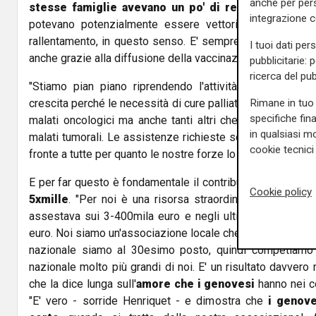
anche per pers
stesse famiglie avevano un po' di remore
nel far e
integrazione 
potevano potenzialmente essere vettori del contagio. 
rallentamento, in questo senso. E' sempre proseguita pe
I tuoi dati per
anche grazie alla diffusione della vaccinazione".
pubblicitarie: 
ricerca del pub
"Stiamo pian piano riprendendo l'attività ordinaria - 
crescita perché le necessità di cure palliative è sempre i
Rimane in tuo 
specifiche fin
malati oncologici ma anche tanti altri che hanno bisogni d
in qualsiasi mo
malati tumorali. Le assistenze richieste sono sempre mag
cookie tecnici 
fronte a tutte per quanto le nostre forze lo consentono".
E per far questo è fondamentale il contributo delle
donaz
Cookie policy
5xmille
. "Per noi è una risorsa straordinaria - conclude
assestava sui 3-400mila euro e negli ultimi anni siamo ar
euro. Noi siamo un'associazione locale che opera solo in u
nazionale siamo al 30esimo posto, quindi competiamo c
nazionale molto più grandi di noi. E' un risultato davvero m
che la dice lunga sull'
amore che i genovesi
hanno nei c
"E' vero - sorride Henriquet - e dimostra che
i genove