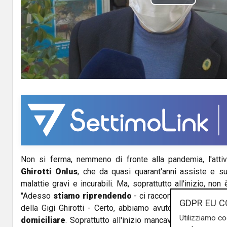
P
l
a
y
V
i
d
Non si ferma, nemmeno di fronte alla pandemia, l'attivi
e
Ghirotti Onlus
, che da quasi quarant'anni assiste e su
o
malattie gravi e incurabili. Ma, soprattutto all'inizio, non
"Adesso
stiamo riprendendo
- ci racconta Franco henri
GDPR EU C
della Gigi Ghirotti - Certo, abbiamo avuto un
declino ne
Utilizziamo co
domiciliare
. Soprattutto all'inizio mancavano anche i pr