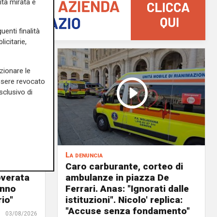
ità mirata e
uenti finalità
icitarie,
zionare le
essere revocato
sclusivo di
La denuncia
, è fuori
Caro carburante, corteo di
overata
ambulanze in piazza De
anno
Ferrari. Anas: "Ignorati dalle
io"
istituzioni". Nicolo' replica:
"Accuse senza fondamento"
03/08/2026