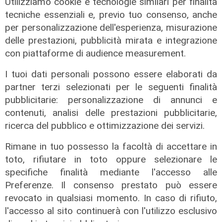
Utilizziamo cookie e tecnologie similari per finalità
tecniche essenziali e, previo tuo consenso, anche
per personalizzazione dell'esperienza, misurazione
delle prestazioni, pubblicità mirata e integrazione
Il progetto
con piattaforme di audience measurement.
Egitto, Alstom alla guida di un
consorzio firma contratti da 690
I tuoi dati personali possono essere elaborati da
milioni
partner terzi selezionati per le seguenti finalità
pubblicitarie: personalizzazione di annunci e
18/06/2026
di Redazione
contenuti, analisi delle prestazioni pubblicitarie,
ricerca del pubblico e ottimizzazione dei servizi.
Rimane in tuo possesso la facoltà di accettare in
toto, rifiutare in toto oppure selezionare le
specifiche finalità mediante l'accesso alle
Preferenze. Il consenso prestato può essere
revocato in qualsiasi momento. In caso di rifiuto,
l'accesso al sito continuerà con l'utilizzo esclusivo