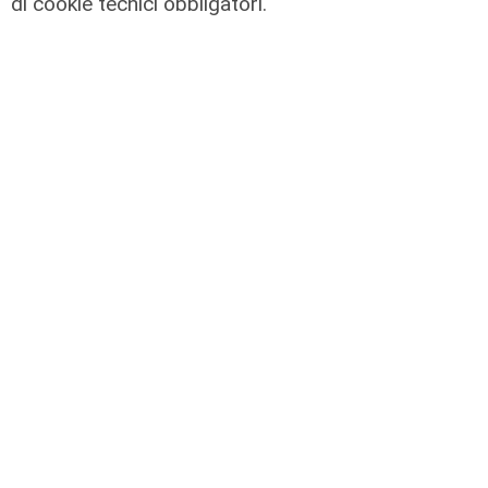
di cookie tecnici obbligatori.
il master
Assiterminal e ForMare il primo
Master per manager dei terminal
portuali in Italia
22/04/2026
di Redazione