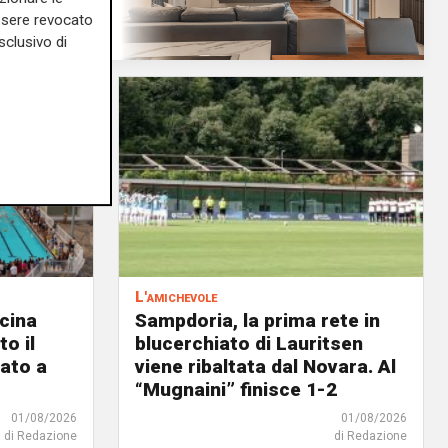
essere revocato
sclusivo di
L'amichevole
scina
Sampdoria, la prima rete in
o il
blucerchiato di Lauritsen
ato a
viene ribaltata dal Novara. Al
“Mugnaini” finisce 1-2
01/08/2026
01/08/2026
di Redazione
di Redazione