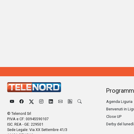
Programm
Agenda Liguria
Benvenuti in Lig
© Telenord Srl
Close UP
P.IVA e CF: 00945590107
Derby del lunedì
ISC. REA - GE: 229501
Sede Legale: Via XX Settembre 41/3