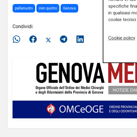
specifiche fin
pallanuoto
iren quinto
Genova
in qualsiasi mo
cookie tecnici 
Condividi:
Cookie policy