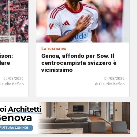
La trattativa
ison:
Genoa, affondo per Sow. Il
dare
centrocampista svizzero è
vicinissimo
05/08/2026
04/08/2026
Claudio Baffico
di Claudio Baffico