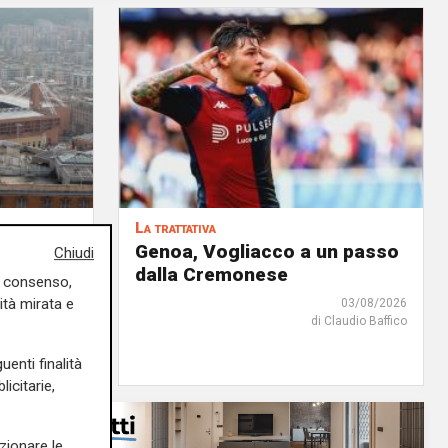
La trattativa
iale: fra
Genoa, Vogliacco a un passo
Chiudi
'è anche
dalla Cremonese
uo consenso,
ità mirata e
03/08/2026
di Claudio Baffico
04/08/2026
edazione Sport
uenti finalità
icitarie,
zionare le