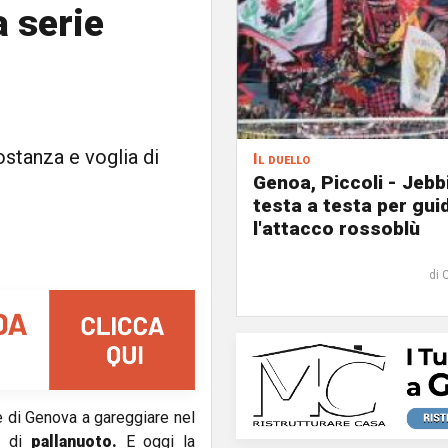
 serie
ostanza e voglia di
Il duello
Genoa, Piccoli - Jebb
testa a testa per gui
l'attacco rossoblù
di 
 di Genova a gareggiare nel
e
di
pallanuoto.
E oggi la