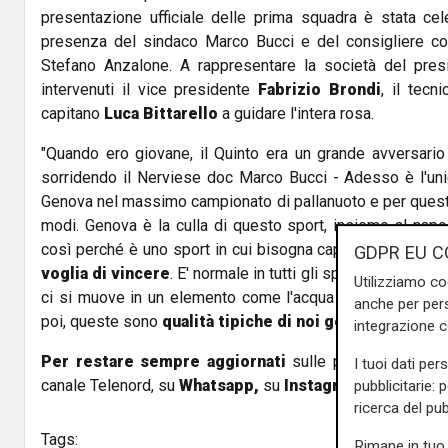
presentazione ufficiale delle prima squadra è stata cel
presenza del sindaco Marco Bucci e del consigliere co
Stefano Anzalone. A rappresentare la società del presi
intervenuti il vice presidente
Fabrizio Brondi
, il tecn
capitano
Luca Bittarello
a guidare l'intera rosa.
"Quando ero giovane, il Quinto era un grande avversario 
sorridendo il Nerviese doc Marco Bucci - Adesso è l'un
Genova nel massimo campionato di pallanuoto e per questo
modi. Genova è la culla di questo sport, insieme al napo
così perché è uno sport in cui bisogna capire il
gioco di
GDPR EU C
voglia di vincere
. E' normale in tutti gli sport ma nella p
Utilizziamo co
ci si muove in un elemento come l'acqua che rende le c
anche per pers
poi, queste sono
qualità
tipiche di noi genovesi
".
integrazione 
Per restare sempre aggiornati
sulle principali notizi
I tuoi dati per
canale Telenord, su
Whatsapp,
su
Instagram
,
su
Youtub
pubblicitarie: 
ricerca del pub
Tags:
Rimane in tuo 