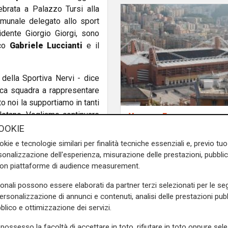
ebrata a Palazzo Tursi alla
munale delegato allo sport
dente Giorgio Giorgi, sono
ico
Gabriele Luccianti
e il
della Sportiva Nervi - dice
ica squadra a rappresentare
 noi la supportiamo in tanti
letano. Vogliamo continuare
Verso gli Europei
Euro 2032, ora è uffic
 squadra
, avere
costanza
e
OOKIE
i 16 stadi candidati c
allanuoto in particolare perché
okie e tecnologie similari per finalità tecniche essenziali e, previo t
il 'Ferraris' di Genova
ose un po' meno semplici E
onalizzazione dell'esperienza, misurazione delle prestazioni, pubblic
con piattaforme di audience measurement.
di R
e sulla Liguria seguiteci sul
sonali possono essere elaborati da partner terzi selezionati per le seg
e
e su
Facebook
.
personalizzazione di annunci e contenuti, analisi delle prestazioni pubbl
blico e ottimizzazione dei servizi.
possesso la facoltà di accettare in toto, rifiutare in toto oppure sele