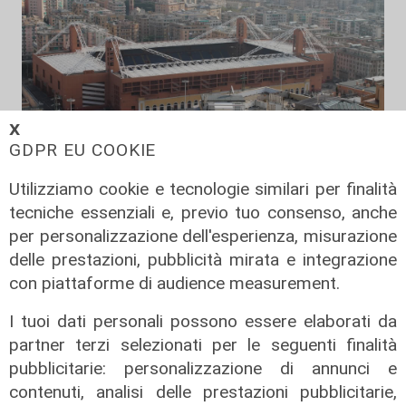
𝗫
GDPR EU COOKIE
Verso gli Europei
Utilizziamo cookie e tecnologie similari per finalità
Euro 2032, ora è ufficiale: fra i 16
tecniche essenziali e, previo tuo consenso, anche
stadi candidati c'è anche il 'Ferraris'
per personalizzazione dell'esperienza, misurazione
di Genova
delle prestazioni, pubblicità mirata e integrazione
04/08/2026
con piattaforme di audience measurement.
di Redazione Sport
I tuoi dati personali possono essere elaborati da
partner terzi selezionati per le seguenti finalità
pubblicitarie: personalizzazione di annunci e
contenuti, analisi delle prestazioni pubblicitarie,