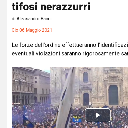
tifosi nerazzurri
di Alessandro Bacci
Gio 06 Maggio 2021
Le forze dell'ordine effettueranno l'identificaz
eventuali violazioni saranno rigorosamente sa
P