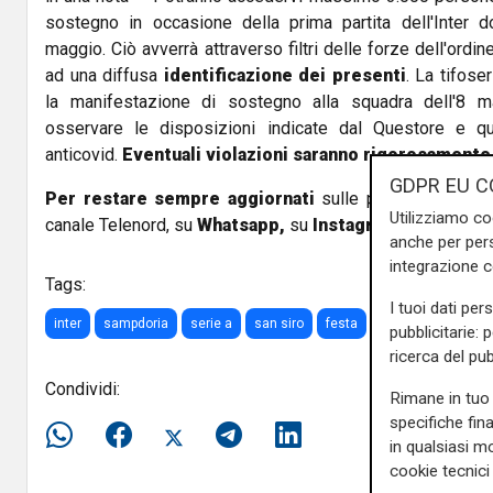
sostegno in occasione della prima partita dell'Inter 
maggio. Ciò avverrà attraverso filtri delle forze dell'ordin
ad una diffusa
identificazione dei presenti
. La tifoser
la manifestazione di sostegno alla squadra dell'8 
osservare le disposizioni indicate dal Questore e qu
anticovid.
Eventuali violazioni saranno rigorosamente
GDPR EU C
Per restare sempre aggiornati
sulle principali notizi
Utilizziamo co
canale Telenord, su
Whatsapp,
su
Instagram
,
su
Youtub
anche per pers
integrazione 
Tags:
I tuoi dati per
inter
sampdoria
serie a
san siro
festa
scudetto
tifosi
pubblicitarie: 
ricerca del pub
Condividi:
Rimane in tuo 
specifiche fin
in qualsiasi mo
cookie tecnici 