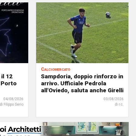
Calciomercato
il 12
Sampdoria, doppio rinforzo in
 Porto
arrivo. Ufficiale Pedrola
all'Oviedo, saluta anche Girelli
04/08/2026
03/08/2026
di Filippo Serio
di r.c.