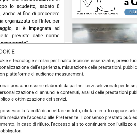
dopo lo scudetto, sabato 8
e, anche al fine di procedere
ia organizzata dell'Inter, per
maggio, si è impegnata ad
elle previste dalle norme
 sanzionate
".
OOKIE
e sulla Liguria seguiteci sul
okie e tecnologie similari per finalità tecniche essenziali e, previo t
e
e su
Facebook
.
onalizzazione dell'esperienza, misurazione delle prestazioni, pubblic
con piattaforme di audience measurement.
sonali possono essere elaborati da partner terzi selezionati per le seg
Mia, Tua, Nostra
personalizzazione di annunci e contenuti, analisi delle prestazioni pubbl
Sampdoria, campagn
blico e ottimizzazione dei servizi.
abbonamenti a gonfie
possesso la facoltà di accettare in toto, rifiutare in toto oppure sele
superata quota 15mil
alità mediante l'accesso alle Preferenze. Il consenso prestato può 
mento. In caso di rifiuto, l'accesso al sito continuerà con l'utilizzo e
obbligatori.