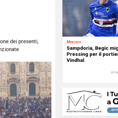
ione dei presenti,
Mercato
Sampdoria, Begic mig
nzionate
Pressing per il portie
Vindhal
di R