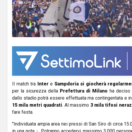
l
a
y
V
i
d
Il match tra
Inter
e
Sampdoria
si giocherà regolarme
e
per la sicurezza della
Prefettura
di Milano
ha deciso c
o
dallo stadio potrà essere effettuata ma contingentata e in
15 mila metri quadrati
. Al massimo
3 mila tifosi neraz
fare festa.
"Individuata ampia area nei pressi di San Siro di circa 15.
in una nota - Potranno accedervi massimo 3.000 persone