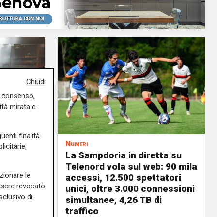
Chiudi
uo consenso,
ità mirata e
uenti finalità
Numeri
icitarie,
a
La Sampdoria in diretta su
 vele:
Telenord vola sul web: 90 mila
zionare le
a rinnovi
accessi, 12.500 spettatori
essere revocato
unici, oltre 3.000 connessioni
03/08/2026
sclusivo di
simultanee, 4,26 TB di
di F.S.
traffico