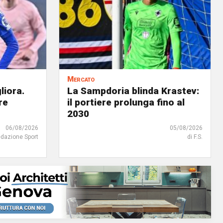
Mercato
liora.
La Sampdoria blinda Krastev:
re
il portiere prolunga fino al
2030
06/08/2026
05/08/2026
edazione Sport
di F.S.