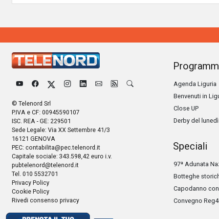
Programm
Agenda Liguria
Benvenuti in Lig
© Telenord Srl
Close UP
P.IVA e CF: 00945590107
Derby del lunedì
ISC. REA - GE: 229501
Sede Legale: Via XX Settembre 41/3
16121 GENOVA
Speciali
PEC:
contabilita@pec.telenord.it
Capitale sociale: 343.598,42 euro i.v.
97ª Adunata Naz
pubtelenord@telenord.it
Tel. 010 5532701
Botteghe storic
Privacy Policy
Capodanno con 
Cookie Policy
Rivedi consenso privacy
Convegno Reg4