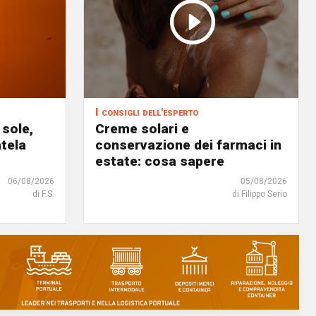
I consigli dell'esperto
 sole,
Creme solari e
atela
conservazione dei farmaci in
estate: cosa sapere
06/08/2026
05/08/2026
di F.S.
di Filippo Serio