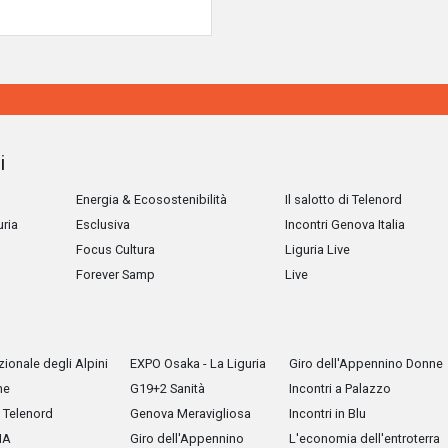
i
Energia & Ecosostenibilità
Il salotto di Telenord
uria
Esclusiva
Incontri Genova Italia
Focus Cultura
Liguria Live
Forever Samp
Live
ionale degli Alpini
EXPO Osaka - La Liguria
Giro dell'Appennino Donne
he
G19+2 Sanità
Incontri a Palazzo
Telenord
Genova Meravigliosa
Incontri in Blu
IA
Giro dell'Appennino
L'economia dell'entroterra