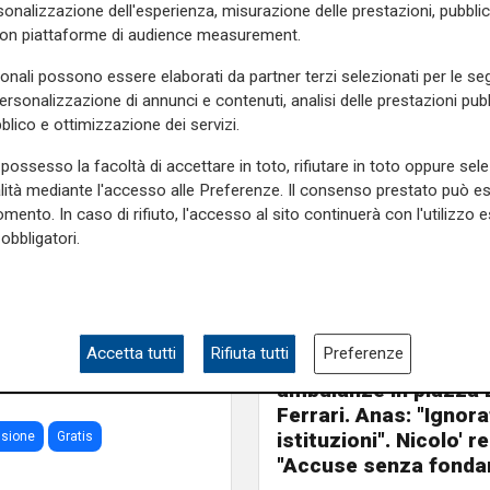
onalizzazione dell'esperienza, misurazione delle prestazioni, pubblic
ternative” spiega
Raffaele
con piattaforme di audience measurement.
sonali possono essere elaborati da partner terzi selezionati per le seg
a tutela degli emofiliaci e del
personalizzazione di annunci e contenuti, analisi delle prestazioni pubbl
Massimiliano Antonello e
blico e ottimizzazione dei servizi.
Tutti taxi per amore.
possesso la facoltà di accettare in toto, rifiutare in toto oppure sele
prontamente all’iniziativa
alità mediante l'accesso alle Preferenze. Il consenso prestato può 
mento. In caso di rifiuto, l'accesso al sito continuerà con l'utilizzo e
to di servizio e solidarietà
obbligatori.
anaro, presidente della
e sulla Liguria seguiteci sul
e
e su
Facebook
.
La denuncia
Accetta tutti
Rifiuta tutti
Preferenze
Caro carburante, cor
ambulanze in piazza 
Ferrari. Anas: "Ignora
istituzioni". Nicolo' re
usione
Gratis
"Accuse senza fond