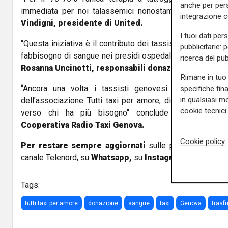
anche per pers
immediata per noi talassemici nonostante le terapie al
integrazione 
Vindigni, presidente di United.
I tuoi dati per
“Questa iniziativa è il contributo dei tassisti italiani per l
pubblicitarie: 
fabbisogno di sangue nei presidi ospedalieri" affermano
ricerca del pub
Rosanna Uncinotti, responsabili donazioni sangue di 
Rimane in tuo 
“Ancora una volta i tassisti genovesi hanno risposto 
specifiche fin
in qualsiasi mo
dell’associazione Tutti taxi per amore, dimostrando spiri
cookie tecnici 
verso chi ha più bisogno" conclude
Valter Cent
Cooperativa Radio Taxi Genova.
Cookie policy
Per restare sempre aggiornati
sulle principali notizi
canale Telenord, su
Whatsapp,
su
Instagram
,
su
Youtub
Tags:
tutti taxi per amore
donazione
sangue
taxi
Genova
trasf