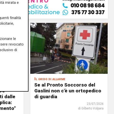
ità mirata e
uenti finalità
icitarie,
zionare le
essere revocato
sclusivo di
Il grido di allarme
teo di
Se al Pronto Soccorso del
De
Gaslini non c'è un ortopedico
ti dalle
di guardia
plica:
23/07/2026
amento"
di Gilberto Volpara