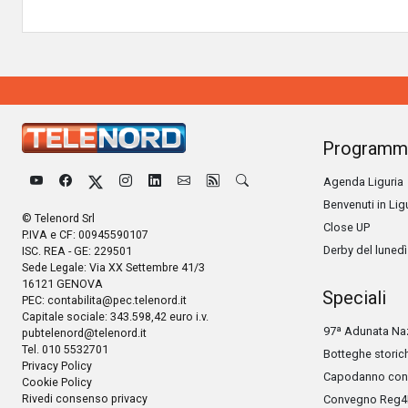
Programm
Agenda Liguria
Benvenuti in Lig
© Telenord Srl
Close UP
P.IVA e CF: 00945590107
Derby del lunedì
ISC. REA - GE: 229501
Sede Legale: Via XX Settembre 41/3
16121 GENOVA
Speciali
PEC:
contabilita@pec.telenord.it
Capitale sociale: 343.598,42 euro i.v.
97ª Adunata Naz
pubtelenord@telenord.it
Tel. 010 5532701
Botteghe storic
Privacy Policy
Capodanno con 
Cookie Policy
Rivedi consenso privacy
Convegno Reg4