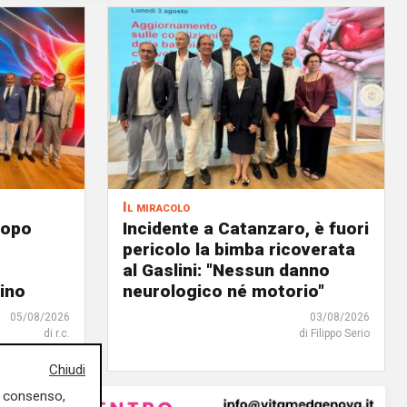
Il miracolo
dopo
Incidente a Catanzaro, è fuori
pericolo la bimba ricoverata
al Gaslini: "Nessun danno
tino
neurologico né motorio"
05/08/2026
03/08/2026
di r.c.
di Filippo Serio
Chiudi
uo consenso,