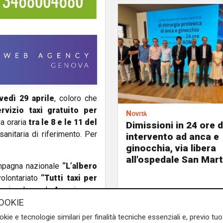
vedì 29 aprile
, coloro che
ervizio taxi gratuito per
Novità
ia oraria
tra le 8 e le 11 del
Dimissioni in 24 ore 
sanitaria di riferimento. Per
intervento ad anca e
ginocchia, via libera
all'ospedale San Mar
ampagna nazionale
“L’albero
volontariato
“Tutti taxi per
azionale per le Anemie rare,
OOKIE
okie e tecnologie similari per finalità tecniche essenziali e, previo t
sione di sangue, unica cura