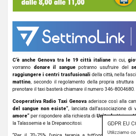
C'è anche Genova tra le 19 città italiane
in cui,
gio
vorranno
donare il sangue
potranno usufruire del
s
raggiungere i centri trasfusionali
della città, nella fasc
mattino
, secondo il regolamento della propria struttura 
prenotare il taxi basterà chiamare il numero 346-8004680.
Cooperativa Radio Taxi Genova
aderisce così alla c
del sangue non esiste”
, lanciata dall’associazione di 
amore”
per rispondere alla richiesta di
United
- Unione N
GDPR EU C
la Talassemia e la Drepanocitosi.
Utilizziamo co
“Per il 70-75% l'unica terapia a tutt’oggi è la trasfu