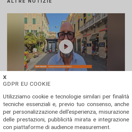
ALTRE NOTIZIE
𝗫
GDPR EU COOKIE
L'intervista
Pres. Ceraudo (Medio Ponente):
Utilizziamo cookie e tecnologie similari per finalità
"Non demonizziamo nessuno, ma
tecniche essenziali e, previo tuo consenso, anche
tolleranza zero verso chi porta
per personalizzazione dell'esperienza, misurazione
degrado"
delle prestazioni, pubblicità mirata e integrazione
07/08/2026
con piattaforme di audience measurement.