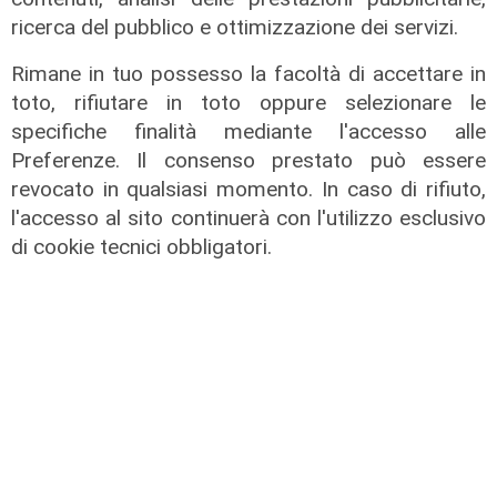
ricerca del pubblico e ottimizzazione dei servizi.
IRE, insediato il nuovo Consiglio di
Rimane in tuo possesso la facoltà di accettare in
Amministrazione: il presidente è
toto, rifiutare in toto oppure selezionare le
Giovanni Calisi
specifiche finalità mediante l'accesso alle
Preferenze. Il consenso prestato può essere
06/08/2026
di Redazione
revocato in qualsiasi momento. In caso di rifiuto,
l'accesso al sito continuerà con l'utilizzo esclusivo
di cookie tecnici obbligatori.
Le novità