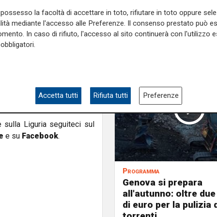
cicoli aperti dalla Procura di
oli"
ovvero casi stalking,
possesso la facoltà di accettare in toto, rifiutare in toto oppure sele
ntemente donne e bambini e,
alità mediante l'accesso alle Preferenze. Il consenso prestato può 
mento. In caso di rifiuto, l'accesso al sito continuerà con l'utilizzo e
dovuto, però, non solo a un
obbligatori.
one che denuncia. Il dato è
a sulle donne (25 novembre).
ore capo di Imperia
Alberto
assegna successivamente al
he coordina il gruppo. Molte
Accetta tutti
Rifiuta tutti
Preferenze
e dell'ordine.
e sulla Liguria seguiteci sul
e
e su
Facebook
.
Programma
Genova si prepara
all'autunno: oltre due
di euro per la pulizia d
torrenti