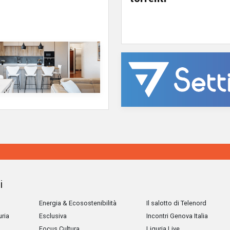
i
Energia & Ecosostenibilità
Il salotto di Telenord
uria
Esclusiva
Incontri Genova Italia
Focus Cultura
Liguria Live