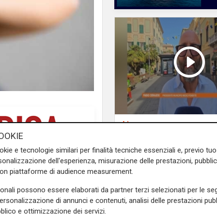
L'intervista
Pres. Ceraudo (Medi
OOKIE
Ponente): "Non
okie e tecnologie similari per finalità tecniche essenziali e, previo t
demonizziamo nessu
onalizzazione dell'esperienza, misurazione delle prestazioni, pubblic
tolleranza zero verso
con piattaforme di audience measurement.
porta degrado"
sonali possono essere elaborati da partner terzi selezionati per le seg
personalizzazione di annunci e contenuti, analisi delle prestazioni pubbl
blico e ottimizzazione dei servizi.