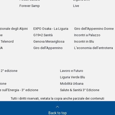
Forever Samp
Live
ionale degli Alpini
EXPO Osaka - La Liguria
Giro dell'Appennino Donne
he
G19+2 Sanità
Incontri a Palazzo
Telenord
Genova Meravigliosa
Incontri in Blu
IA
Giro dell'Appennino
L'economia dell'entroterra
 2° edizione
Lavoro e Futuro
Liguria Verde Blu
zione
Mobilità Urbana
sull’Energia - 3° edizione
Salute & Sanità 3° Edizione
Tutti i diritti riservati, vietata la copia anche parziale dei contenuti
Back to top