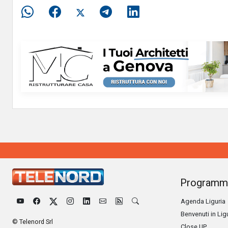
Programm
Agenda Liguria
Benvenuti in Lig
© Telenord Srl
Close UP