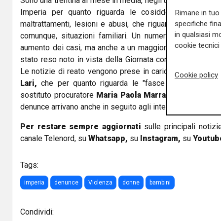
Sono una trentina al mese in media, negli ultimi mesi, i fas
Imperia per quanto riguarda le cosiddette
"fasce deb
Rimane in tuo 
maltrattamenti, lesioni e abusi, che riguardano prevale
specifiche fin
in qualsiasi mo
comunque, situazioni familiari. Un numero in crescita 
cookie tecnici 
aumento dei casi, ma anche a un maggior numero di pers
stato reso noto in vista della Giornata contro la violenz
Le notizie di reato vengono prese in carico dal procurat
Cookie policy
Lari,
che per quanto riguarda le "fasce deboli" le ri
sostituto procuratore
Maria Paola Marrali
, magistrato c
denunce arrivano anche in seguito agli interventi delle forz
Per restare sempre aggiornati
sulle principali notizi
canale Telenord, su
Whatsapp,
su
Instagram
,
su
Youtub
Tags:
imperia
denunce
Violenza
donne
bambini
Condividi: