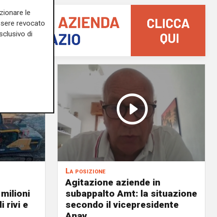
zionare le
essere revocato
sclusivo di
La posizione
Agitazione aziende in
 milioni
subappalto Amt: la situazione
i rivi e
secondo il vicepresidente
Anav