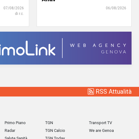
07/08/2026
06/08/2026
di r.c.
RSS Attualità
Primo Piano
TGN
Transport TV
Radar
TGN Calcio
We are Genoa
Salute Sanità
TGN Today