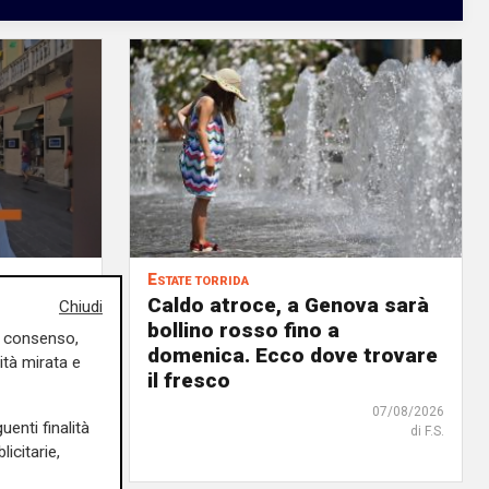
Estate torrida
o
Caldo atroce, a Genova sarà
Chiudi
bollino rosso fino a
uo consenso,
no, ma
domenica. Ecco dove trovare
ità mirata e
 chi
il fresco
07/08/2026
uenti finalità
di F.S.
07/08/2026
icitarie,