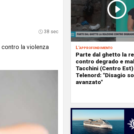
38 sec
a contro la violenza
L'approfondimento
Parte dal ghetto la r
contro degrado e mal
Tacchini (Centro Est)
Telenord: "Disagio so
avanzato"