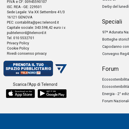
P.IVA e CF: 00945590107
Derby del lunedì
ISC. REA - GE: 229501
Sede Legale: Via XX Settembre 41/3
16121 GENOVA
Speciali
PEC:
contabilita@pec.telenord.it
Capitale sociale: 343.598,42 euro i.v.
97ª Adunata Naz
pubtelenord@telenord.it
Tel. 010 5532701
Botteghe storic
Privacy Policy
Capodanno con 
Cookie Policy
Rivedi consenso privacy
Convegno Reg4
Forum
Ecosostenibilita
Scarica l'App di Telenord
Ecosostenibilità
Energia - 2° edi
Forum Nazionale 