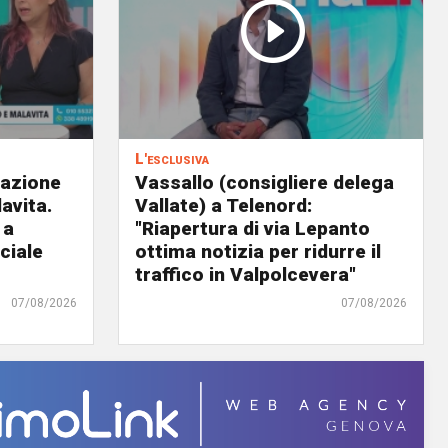
L'esclusiva
eazione
Vassallo (consigliere delega
avita.
Vallate) a Telenord:
 a
"Riapertura di via Lepanto
ciale
ottima notizia per ridurre il
traffico in Valpolcevera"
07/08/2026
07/08/2026