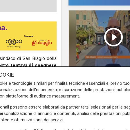
 sindaco di San Biagio della
entre
tentava di spegnere
tazione, in via Annunziata a
L'intervista
OOKIE
el fuoco con il personale del
Pres. Ceraudo (Medi
okie e tecnologie similari per finalità tecniche essenziali e, previo t
rianimarlo.
Ponente): "Non
onalizzazione dell'esperienza, misurazione delle prestazioni, pubblic
demonizziamo nessu
con piattaforme di audience measurement.
casa, dopo che era scattato
tolleranza zero verso
in fiamme
, si è arrampicato
porta degrado"
sonali possono essere elaborati da partner terzi selezionati per le seg
. A quel punto è stato colto
personalizzazione di annunci e contenuti, analisi delle prestazioni pubbl
i soccorsi.
blico e ottimizzazione dei servizi.