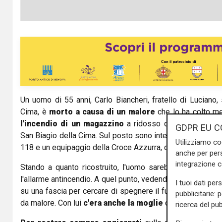
Un uomo di 55 anni, Carlo Biancheri, fratello di Luciano,
Cima, è
morto a causa di un malore
che lo ha colto m
l'incendio di un magazzino
a ridosso della propria abi
GDPR EU C
San Biagio della Cima. Sul posto sono intervenuti i vigili d
Utilizziamo co
118 e un equipaggio della Croce Azzurra, che ha tentato di 
anche per pers
integrazione 
Stando a quanto ricostruito, l'uomo sarebbe uscito da 
l'allarme antincendio. A quel punto, vedendo il
capannone 
I tuoi dati per
su una fascia per cercare di spegnere il fuoco con un tubo
pubblicitarie: 
da malore. Con lui
c'era anche la moglie
che ha chiamato 
ricerca del pub