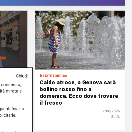
Estate torrida
Chiudi
o
Caldo atroce, a Genova sarà
uo consenso,
bollino rosso fino a
ità mirata e
no, ma
domenica. Ecco dove trovare
 chi
il fresco
uenti finalità
07/08/2026
icitarie,
di F.S.
07/08/2026