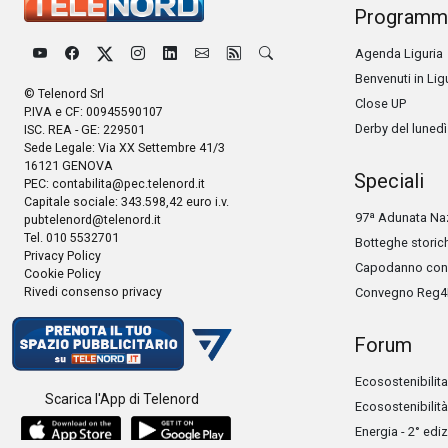
Programm
Agenda Liguria
Benvenuti in Lig
© Telenord Srl
Close UP
P.IVA e CF: 00945590107
Derby del lunedì
ISC. REA - GE: 229501
Sede Legale: Via XX Settembre 41/3
16121 GENOVA
Speciali
PEC:
contabilita@pec.telenord.it
Capitale sociale: 343.598,42 euro i.v.
97ª Adunata Naz
pubtelenord@telenord.it
Tel. 010 5532701
Botteghe storic
Privacy Policy
Capodanno con 
Cookie Policy
Rivedi consenso privacy
Convegno Reg4
Forum
Ecosostenibilita
Scarica l'App di Telenord
Ecosostenibilità
Energia - 2° edi