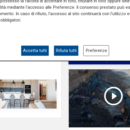
e sulla Liguria seguiteci sul
possesso la facoltà di accettare in toto, rifiutare in toto oppure sele
e
e su
Facebook
.
alità mediante l'accesso alle Preferenze. Il consenso prestato può 
mento. In caso di rifiuto, l'accesso al sito continuerà con l'utilizzo e
obbligatori.
Accetta tutti
Rifiuta tutti
Preferenze