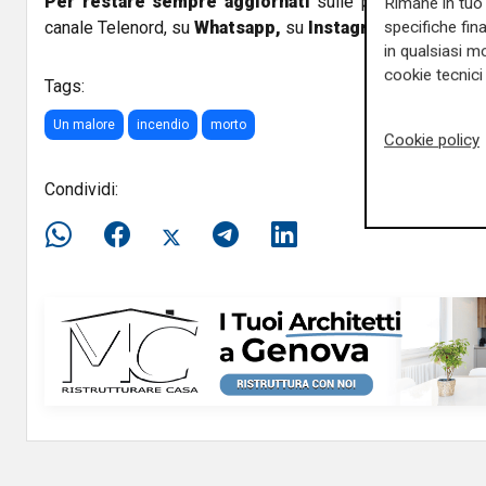
Per restare sempre aggiornati
sulle principali notizi
Rimane in tuo 
canale Telenord, su
Whatsapp,
su
Instagram
,
su
Youtub
specifiche fin
in qualsiasi mo
cookie tecnici 
Tags:
Un malore
incendio
morto
Cookie policy
Condividi: