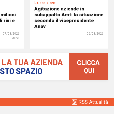
La posizione
Agitazione aziende in
 milioni
subappalto Amt: la situazione
i rivi e
secondo il vicepresidente
Anav
07/08/2026
06/08/2026
di r.c.
RSS Attualità