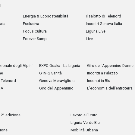
i
Energia & Ecosostenibilità
Il salotto di Telenord
uria
Esclusiva
Incontri Genova Italia
Focus Cultura
Liguria Live
Forever Samp
Live
ionale degli Alpini
EXPO Osaka - La Liguria
Giro dell'Appennino Donne
he
G19+2 Sanità
Incontri a Palazzo
Telenord
Genova Meravigliosa
Incontri in Blu
IA
Giro dell'Appennino
L'economia dell'entroterra
 2° edizione
Lavoro e Futuro
Liguria Verde Blu
zione
Mobilità Urbana