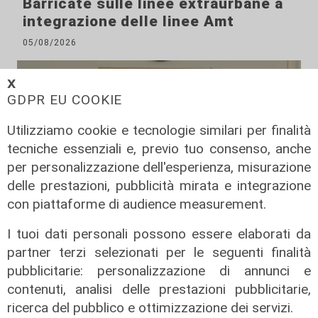
Barricate sulle linee extraurbane a
integrazione delle linee Amt
05/08/2026
𝗫
GDPR EU COOKIE
Utilizziamo cookie e tecnologie similari per finalità
tecniche essenziali e, previo tuo consenso, anche
per personalizzazione dell'esperienza, misurazione
delle prestazioni, pubblicità mirata e integrazione
con piattaforme di audience measurement.
I tuoi dati personali possono essere elaborati da
L'impegno
partner terzi selezionati per le seguenti finalità
Bassa Valbisagno riqualificata e
pubblicitarie: personalizzazione di annunci e
pulita: gli sforzi del presidente
contenuti, analisi delle prestazioni pubblicitarie,
Ivaldi
ricerca del pubblico e ottimizzazione dei servizi.
05/08/2026