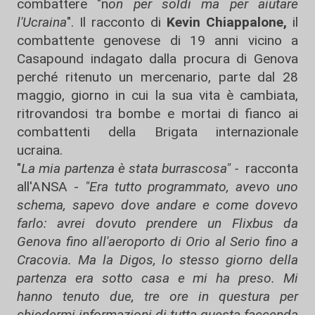
combattere "n
on per soldi ma per aiutare
l'Ucraina
". Il racconto di
Kevin Chiappalone,
il
combattente genovese di 19 anni vicino a
Casapound indagato dalla procura di Genova
perché ritenuto un mercenario, parte dal 28
maggio, giorno in cui la sua vita è cambiata,
ritrovandosi tra bombe e mortai di fianco ai
combattenti della Brigata internazionale
ucraina.
"
La mia partenza è stata burrascosa" -
racconta
all'ANSA -
"Era tutto programmato, avevo uno
schema, sapevo dove andare e come dovevo
farlo: avrei dovuto prendere un Flixbus da
Genova fino all'aeroporto di Orio al Serio fino a
Cracovia. Ma la Digos, lo stesso giorno della
partenza era sotto casa e mi ha preso. Mi
hanno tenuto due, tre ore in questura per
chiedermi informazioni di tutta questa faccenda