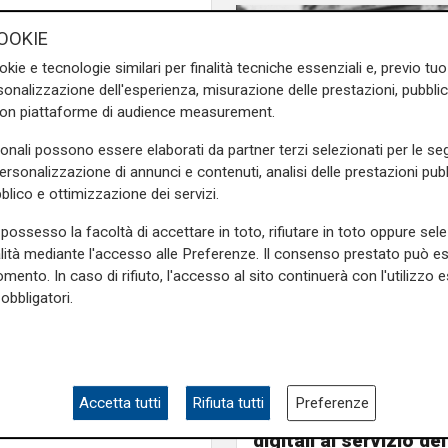
eteo saranno nuovamente in
OOKIE
e piogge, con i fenomeni che
okie e tecnologie similari per finalità tecniche essenziali e, previo t
della notte; l’accentuazione
onalizzazione dell'esperienza, misurazione delle prestazioni, pubblic
i, più probabili sul settore
con piattaforme di audience measurement.
ratterizzando in Liguria, la
stinata a proseguire anche
sonali possono essere elaborati da partner terzi selezionati per le seg
personalizzazione di annunci e contenuti, analisi delle prestazioni pubbl
blico e ottimizzazione dei servizi.
crive i fenomeni meteo più
possesso la facoltà di accettare in toto, rifiutare in toto oppure sele
alità mediante l'accesso alle Preferenze. Il consenso prestato può 
mento. In caso di rifiuto, l'accesso al sito continuerà con l'utilizzo e
in quota in lento movimento
obbligatori.
 piogge sparse di intensità
erno e sui versanti padani.
Pericolo digitale
enti localizzati ad opera dei
Truffe informatiche, 
 canali/rii. Possibili danni
in Liguria nel 2025: d
grandine e fulmini, piccoli
Accetta tutti
Rifiuta tutti
Preferenze
settembre ecco i tut
digitali al servizio dei