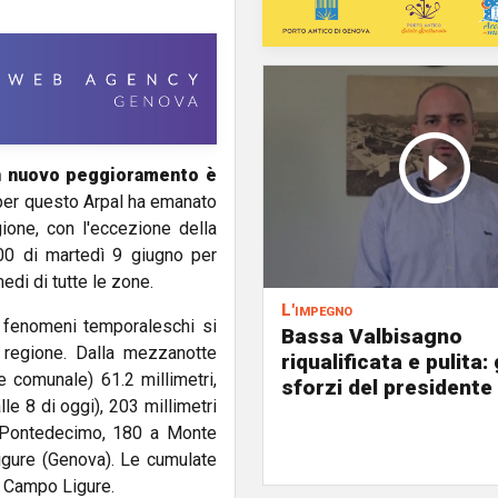
 Un nuovo peggioramento è
 per questo Arpal ha emanato
ione, con l'eccezione della
.00 di martedì 9 giugno per
edi di tutte le zone.
L'impegno
ti fenomeni temporaleschi si
Bassa Valbisagno
a regione. Dalla mezzanotte
riqualificata e pulita: 
 comunale) 61.2 millimetri,
sforzi del presidente 
le 8 di oggi), 203 millimetri
 Pontedecimo, 180 a Monte
gure (Genova). Le cumulate
a Campo Ligure.