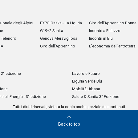
ionale degli Alpini
EXPO Osaka - La Liguria
Giro dell'Appennino Donne
he
G19+2 Sanità
Incontri a Palazzo
Telenord
Genova Meravigliosa
Incontri in Blu
IA
Giro dell'Appennino
L'economia dell'entroterra
 2° edizione
Lavoro e Futuro
Liguria Verde Blu
zione
Mobilità Urbana
sull’Energia - 3° edizione
Salute & Sanità 3° Edizione
Tutti i diritti riservati, vietata la copia anche parziale dei contenuti
Back to top