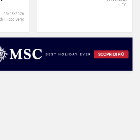
di F.S.
05/08/2026
di Filippo Serio