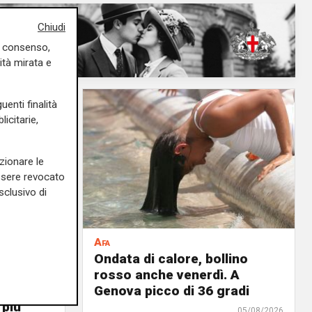
Chiudi
uo consenso,
ità mirata e
uenti finalità
icitarie,
zionare le
essere revocato
sclusivo di
Afa
935 casi
Ondata di calore, bollino
a
rosso anche venerdì. A
or
Genova picco di 36 gradi
 più
05/08/2026