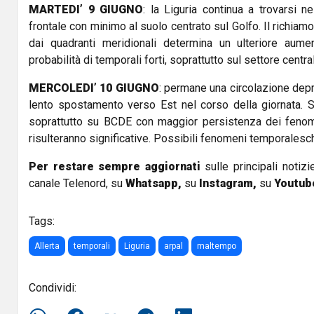
MARTEDI’ 9 GIUGNO
: la Liguria continua a trovarsi n
frontale con minimo al suolo centrato sul Golfo. Il richiamo
dai quadranti meridionali determina un ulteriore aument
probabilità di temporali forti, soprattutto sul settore centra
MERCOLEDI’ 10 GIUGNO
: permane una circolazione depr
lento spostamento verso Est nel corso della giornata. 
soprattutto su BCDE con maggior persistenza dei feno
risulteranno significative. Possibili fenomeni temporalesch
Per restare sempre aggiornati
sulle principali notizi
canale Telenord, su
Whatsapp,
su
Instagram
,
su
Youtub
Tags:
Allerta
temporali
Liguria
arpal
maltempo
Condividi: