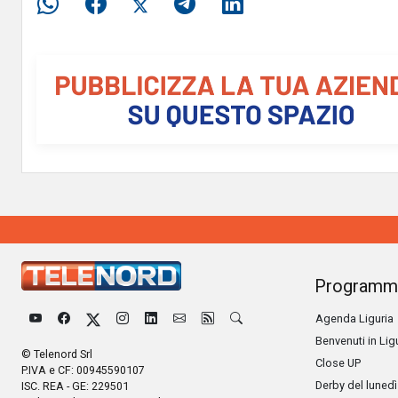
Programm
Agenda Liguria
Benvenuti in Lig
© Telenord Srl
Close UP
P.IVA e CF: 00945590107
Derby del lunedì
ISC. REA - GE: 229501