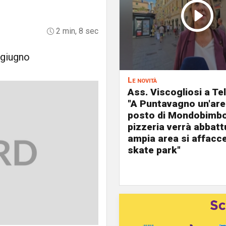
2 min, 8 sec
 giugno
Le novità
Ass. Viscogliosi a Te
"A Puntavagno un'area
posto di Mondobimbo
pizzeria verrà abbatt
ampia area si affacc
skate park"