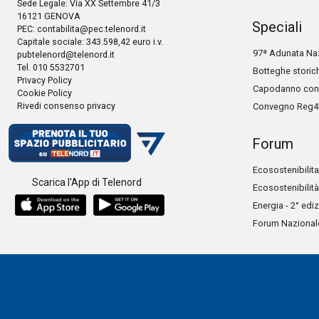
Sede Legale: Via XX Settembre 41/3
16121 GENOVA
Speciali
PEC:
contabilita@pec.telenord.it
Capitale sociale: 343.598,42 euro i.v.
97ª Adunata Naz
pubtelenord@telenord.it
Tel. 010 5532701
Botteghe storic
Privacy Policy
Capodanno con 
Cookie Policy
Rivedi consenso privacy
Convegno Reg4
Forum
Ecosostenibilita
Scarica l'App di Telenord
Ecosostenibilità
Energia - 2° edi
Forum Nazionale 