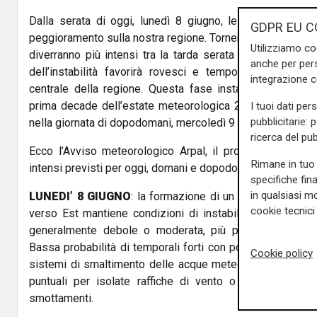
Dalla serata di oggi, lunedì 8 giugno, le condizioni m
GDPR EU C
peggioramento sulla nostra regione. Torneranno, dunque, l
Utilizziamo co
diverranno più intensi tra la tarda serata e le prime ore 
anche per pers
dell’instabilità favorirà rovesci e temporali anche fort
integrazione 
centrale della regione. Questa fase instabile che sta ca
prima decade dell’estate meteorologica 2020, sembra de
I tuoi dati per
pubblicitarie: 
nella giornata di dopodomani, mercoledì 9 giugno.
ricerca del pub
Ecco l’Avviso meteorologico Arpal, il prodotto che des
Rimane in tuo 
intensi previsti per oggi, domani e dopodomani:
specifiche fin
in qualsiasi mo
LUNEDI’ 8 GIUGNO
: la formazione di un minimo chiuso 
cookie tecnici 
verso Est mantiene condizioni di instabilità associate a
generalmente debole o moderata, più probabili nell'int
Bassa probabilità di temporali forti con possibili allagam
Cookie policy
sistemi di smaltimento delle acque meteoriche o di piccoli
puntuali per isolate raffiche di vento o trombe d'aria, 
smottamenti.