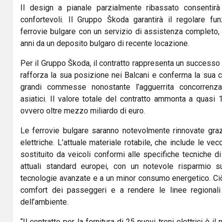
Il design a pianale parzialmente ribassato consentir
confortevoli. Il Gruppo Škoda garantirà il regolare fu
ferrovie bulgare con un servizio di assistenza completo, 
anni da un deposito bulgaro di recente locazione.
Per il Gruppo Škoda, il contratto rappresenta un success
rafforza la sua posizione nei Balcani e conferma la sua c
grandi commesse nonostante l’agguerrita concorrenza
asiatici. Il valore totale del contratto ammonta a quasi 
ovvero oltre mezzo miliardo di euro.
Le ferrovie bulgare saranno notevolmente rinnovate grazi
elettriche. L’attuale materiale rotabile, che include le v
sostituito da veicoli conformi alle specifiche tecniche di i
attuali standard europei, con un notevole risparmio su
tecnologie avanzate e a un minor consumo energetico. Ciò
comfort dei passeggeri e a rendere le linee regionali 
dell’ambiente.
“Il contratto per la fornitura di 25 nuovi treni elettrici è i