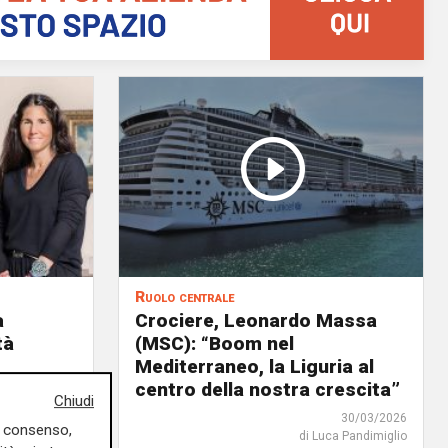
Ruolo centrale
a
Crociere, Leonardo Massa
tà
(MSC): “Boom nel
Mediterraneo, la Liguria al
centro della nostra crescita”
Chiudi
13/04/2026
30/03/2026
uo consenso,
rlotta Nicoletti
di Luca Pandimiglio