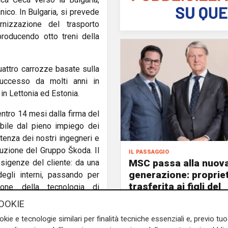
ico. In Bulgaria, si prevede
rnizzazione del trasporto
producendo otto treni della
uattro carrozze basate sulla
successo da molti anni in
in Lettonia ed Estonia.
entro 14 mesi dalla firma del
bile dal pieno impiego dei
tenza dei nostri ingegneri e
oduzione del Gruppo Škoda. Il
il passaggio
MSC passa alla nuov
esigenze del cliente: da una
generazione: proprie
egli interni, passando per
trasferita ai figli del
zione della tecnologia di
fondatore Aponte
 porta così in Bulgaria non
OOKIE
ercorso circa 160 milioni di
okie e tecnologie similari per finalità tecniche essenziali e, previo t
di Ca
 fornire in tempi rapidissimi