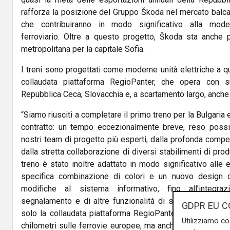
rafforza la posizione del Gruppo Škoda nel mercato balcan
che contribuiranno in modo significativo alla mode
ferroviario. Oltre a questo progetto, Škoda sta anche 
metropolitana per la capitale Sofia.
I treni sono progettati come moderne unità elettriche a q
collaudata piattaforma RegioPanter, che opera con 
Repubblica Ceca, Slovacchia e, a scartamento largo, anche 
“Siamo riusciti a completare il primo treno per la Bulgaria 
contratto: un tempo eccezionalmente breve, reso possi
nostri team di progetto più esperti, dalla profonda compe
dalla stretta collaborazione di diversi stabilimenti di pr
treno è stato inoltre adattato in modo significativo alle 
specifica combinazione di colori e un nuovo design d
modifiche al sistema informativo, fino all’integra
segnalamento e di altre funzionalità di sicurezza. Škoda
GDPR EU C
solo la collaudata piattaforma RegioPanter, che ha già p
Utilizziamo co
chilometri sulle ferrovie europee, ma anche la capacità di