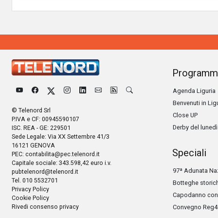
Programm
Agenda Liguria
Benvenuti in Lig
© Telenord Srl
Close UP
P.IVA e CF: 00945590107
Derby del lunedì
ISC. REA - GE: 229501
Sede Legale: Via XX Settembre 41/3
16121 GENOVA
Speciali
PEC:
contabilita@pec.telenord.it
Capitale sociale: 343.598,42 euro i.v.
97ª Adunata Naz
pubtelenord@telenord.it
Tel. 010 5532701
Botteghe storic
Privacy Policy
Capodanno con 
Cookie Policy
Rivedi consenso privacy
Convegno Reg4