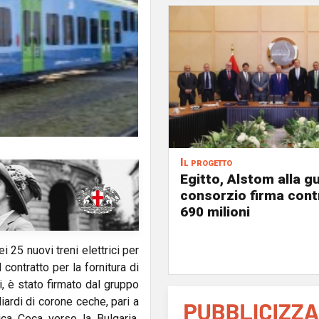
Il progetto
Egitto, Alstom alla gu
consorzio firma contr
690 milioni
25 nuovi treni elettrici per
 contratto per la fornitura di
, è stato firmato dal gruppo
iardi di corone ceche, pari a
ica Ceca verso la Bulgaria,