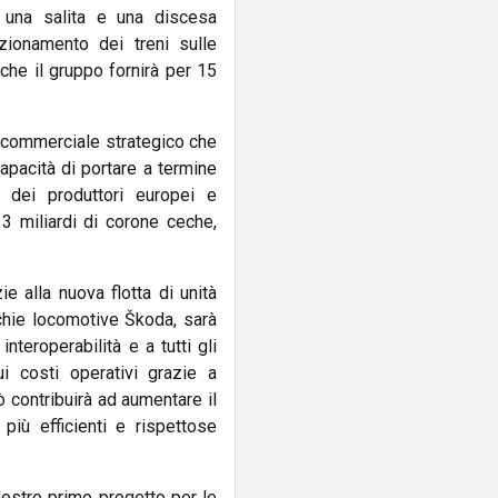
à una salita e una discesa
nzionamento dei treni sulle
che il gruppo fornirà per 15
o commerciale strategico che
apacità di portare a termine
 dei produttori europei e
13 miliardi di corone ceche,
e alla nuova flotta di unità
ecchie locomotive Škoda, sarà
nteroperabilità e a tutti gli
i costi operativi grazie a
 contribuirà ad aumentare il
più efficienti e rispettose
l nostro primo progetto per le