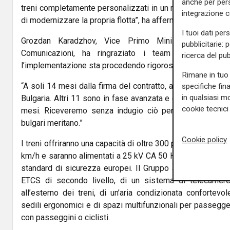
anche per pers
treni completamente personalizzati in un momento in cui 
integrazione 
di modernizzare la propria flotta”, ha affermato Petr Novo
I tuoi dati per
Grozdan Karadzhov, Vice Primo Ministro e Ministr
pubblicitarie: 
Comunicazioni, ha ringraziato i team di produzio
ricerca del pub
l’implementazione sta procedendo rigorosamente secondo 
Rimane in tuo 
“A soli 14 mesi dalla firma del contratto, abbiamo già il 
specifiche fin
in qualsiasi mo
Bulgaria. Altri 11 sono in fase avanzata e dovrebbero es
cookie tecnici 
mesi. Riceveremo senza indugio ciò per cui abbiamo pag
bulgari meritano.”
Cookie policy
I treni offriranno una capacità di oltre 300 posti a sedere
km/h e saranno alimentati a 25 kV CA 50 Hz. Sono progettat
standard di sicurezza europei. Il Gruppo Škoda li doterà
ETCS di secondo livello, di un sistema di telecamere 
all’esterno dei treni, di un’aria condizionata confortevo
sedili ergonomici e di spazi multifunzionali per passeggeri
con passeggini o ciclisti.