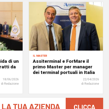
il master
ida di un
Assiterminal e ForMare il
atti da
primo Master per manager
dei terminal portuali in Italia
18/06/2026
22/04/2026
di Redazione
di Redazione