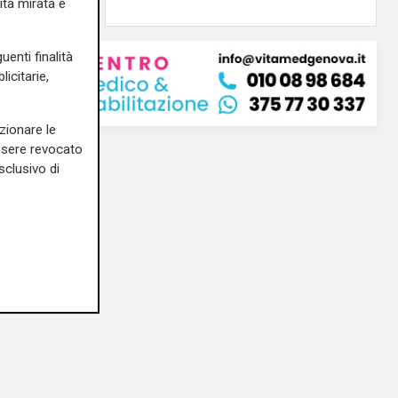
ità mirata e
uenti finalità
icitarie,
zionare le
essere revocato
sclusivo di