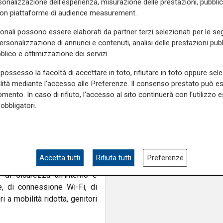
onalizzazione dell'esperienza, misurazione delle prestazioni, pubblic
il Paese ha urgente bisogno
con piattaforme di audience measurement.
tný, CEO del Gruppo Škoda.
sonali possono essere elaborati da partner terzi selezionati per le seg
o dei Trasporti e delle
personalizzazione di annunci e contenuti, analisi delle prestazioni pubbl
ne e ha sottolineato che
blico e ottimizzazione dei servizi.
i tempi previsti:
possesso la facoltà di accettare in toto, rifiutare in toto oppure sele
primo treno completato per la
alità mediante l'accesso alle Preferenze. Il consenso prestato può 
mento. In caso di rifiuto, l'accesso al sito continuerà con l'utilizzo e
sere completati nei prossimi
obbligatori.
ato, e ciò che i cittadini
, una velocità massima di 160
i per soddisfare gli attuali
Accetta tutti
Rifiuta tutti
Preferenze
 di un sistema di sicurezza
di sicurezza all’interno e
le, di connessione Wi-Fi, di
 a mobilità ridotta, genitori