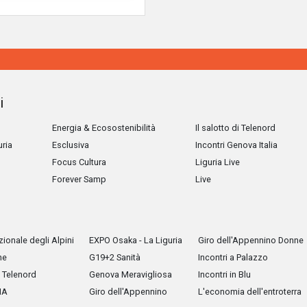
i
Energia & Ecosostenibilità
Il salotto di Telenord
uria
Esclusiva
Incontri Genova Italia
Focus Cultura
Liguria Live
Forever Samp
Live
ionale degli Alpini
EXPO Osaka - La Liguria
Giro dell'Appennino Donne
he
G19+2 Sanità
Incontri a Palazzo
Telenord
Genova Meravigliosa
Incontri in Blu
IA
Giro dell'Appennino
L'economia dell'entroterra