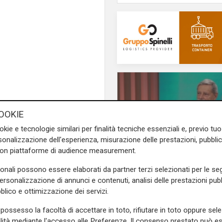
OOKIE
okie e tecnologie similari per finalità tecniche essenziali e, previo t
onalizzazione dell'esperienza, misurazione delle prestazioni, pubblic
con piattaforme di audience measurement.
sonali possono essere elaborati da partner terzi selezionati per le seg
personalizzazione di annunci e contenuti, analisi delle prestazioni pubbl
L'analisi
obrigida
blico e ottimizzazione dei servizi.
Claudio Montaldo: "P
punti d'incontro e cris
ratin
possesso la facoltà di accettare in toto, rifiutare in toto oppure sele
famiglia, ma si cerca 
alità mediante l'accesso alle Preferenze. Il consenso prestato può 