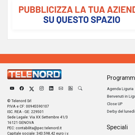
Programm
Agenda Liguria
Benvenuti in Lig
© Telenord Srl
Close UP
P.IVA e CF: 00945590107
Derby del lunedì
ISC. REA - GE: 229501
Sede Legale: Via XX Settembre 41/3
16121 GENOVA
Speciali
PEC:
contabilita@pec.telenord.it
Capitale sociale: 343.598,42 euro i.v.