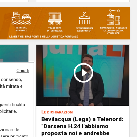
Chiudi
uo consenso,
ità mirata e
uenti finalità
icitarie,
Le dichiarazioni
ochi
Bevilacqua (Lega) a Telenord:
i della
"Darsena H.24 l'abbiamo
zionare le
il
proposta noi e andrebbe
essere revocato