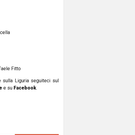
cella
ele Fitto
e sulla Liguria seguiteci sul
e
e su
Facebook
.