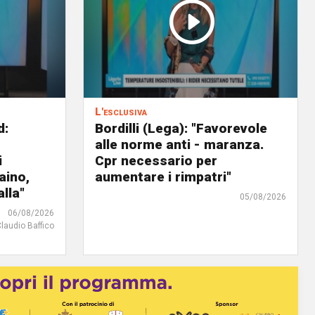
L'esclusiva
d:
Bordilli (Lega): "Favorevole
alle norme anti - maranza.
i
Cpr necessario per
aino,
aumentare i rimpatri"
lla"
05/08/2026
06/08/2026
Claudio Baffico