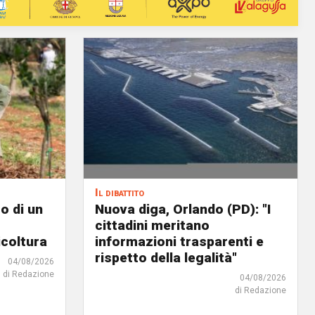
Il dibattito
o di un
Nuova diga, Orlando (PD): "I
cittadini meritano
icoltura
informazioni trasparenti e
rispetto della legalità"
04/08/2026
di Redazione
04/08/2026
di Redazione