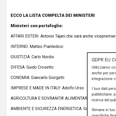
ECCO LA LISTA COMPELTA DEI MINISTERI
Ministeri con portafoglio:
AFFARI ESTERI: Antonio Tajani che sarà anche vicepremier
INTERNO: Matteo Piantedosi
GIUSTIZIA: Carlo Nordio
GDPR EU C
DIFESA: Guido Crosetto
Utilizziamo co
anche per pers
CONOMIA: Giancarlo Giorgetti
integrazione 
IMPRESE E MADE IN ITALY: Adolfo Urso
I tuoi dati per
pubblicitarie: 
AGRICOLTURA E SOVRANITA' ALIMENTARE Francesco Loll
ricerca del pub
AMBIENTE E SICUREZZA ENERGETICA: Gilberto Pichetto F
Rimane in tuo 
specifiche fin