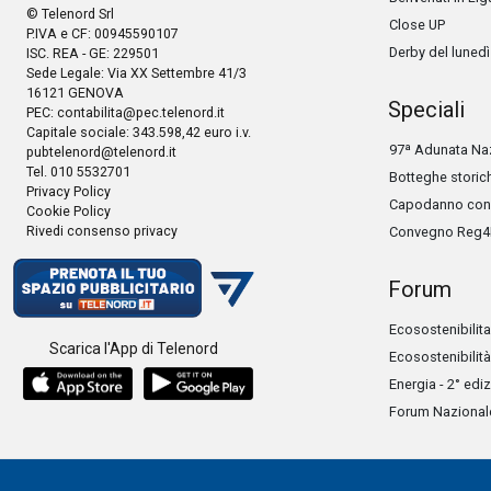
© Telenord Srl
Close UP
P.IVA e CF: 00945590107
Derby del lunedì
ISC. REA - GE: 229501
Sede Legale: Via XX Settembre 41/3
16121 GENOVA
Speciali
PEC:
contabilita@pec.telenord.it
Capitale sociale: 343.598,42 euro i.v.
97ª Adunata Naz
pubtelenord@telenord.it
Tel. 010 5532701
Botteghe storic
Privacy Policy
Capodanno con 
Cookie Policy
Rivedi consenso privacy
Convegno Reg4
Forum
Ecosostenibilita
Scarica l'App di Telenord
Ecosostenibilità
Energia - 2° edi
Forum Nazionale 