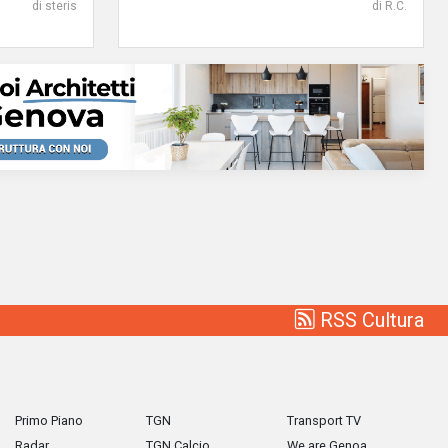
di steris
di R.C.
RSS Cultura
Primo Piano
TGN
Transport TV
Radar
TGN Calcio
We are Genoa