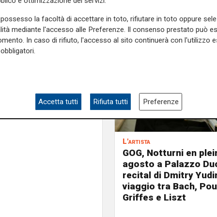
blico e ottimizzazione dei servizi.
bandi e gare – ed essere
ocollo – Piazza dante 10 –
possesso la facoltà di accettare in toto, rifiutare in toto oppure sele
 051) o inviate via
alità mediante l'accesso alle Preferenze. Il consenso prestato può 
 sul bando potranno essere
mento. In caso di rifiuto, l'accesso al sito continuerà con l'utilizzo e
fficio valorizzazione del
obbligatori.
ente indirizzo di posta
e utilizzando i seguenti
e sulla Liguria seguiteci sul
Accetta tutti
Rifiuta tutti
Preferenze
e
e su
Facebook
.
L'artista
GOG, Notturni en plein 
agosto a Palazzo Duc
recital di Dmitry Yudi
viaggio tra Bach, Pou
Griffes e Liszt