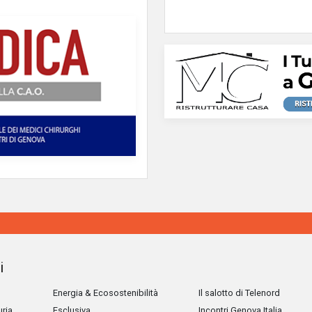
i
Energia & Ecosostenibilità
Il salotto di Telenord
uria
Esclusiva
Incontri Genova Italia