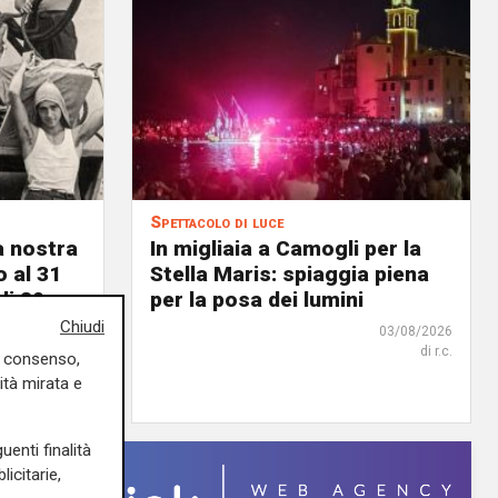
Spettacolo di luce
a nostra
In migliaia a Camogli per la
o al 31
Stella Maris: spiaggia piena
li 80
per la posa dei lumini
Chiudi
03/08/2026
di r.c.
uo consenso,
03/08/2026
di F.S.
ità mirata e
uenti finalità
icitarie,