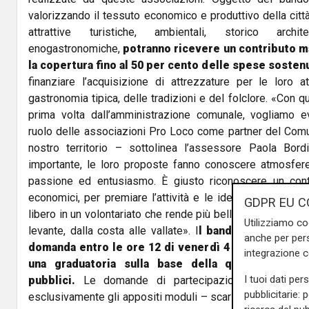
valorizzando il tessuto economico e produttivo della cit
attrattive turistiche, ambientali, storico archit
enogastronomiche,
potranno ricevere un contributo m
la copertura fino al 50 per cento delle spese sosten
finanziare l’acquisizione di attrezzature per le loro a
gastronomia tipica, delle tradizioni e del folclore. «Con 
prima volta dall’amministrazione comunale, vogliamo ev
ruolo delle associazioni Pro Loco come partner del Comu
nostro territorio – sottolinea l’assessore Paola Bordi
importante, le loro proposte fanno conoscere atmosfere
passione ed entusiasmo. È giusto riconoscere un contr
economici, per premiare l’attività e le idee di persone 
GDPR EU C
libero in un volontariato che rende più bella e accogliente 
Utilizziamo co
levante, dalla costa alle vallate». I
l bando, che preved
anche per pers
domanda entro le ore 12 di venerdì 4 ottobre 2019,
integrazione 
una graduatoria sulla base della quale verranno
I tuoi dati per
pubblici.
Le domande di partecipazione dovranno es
pubblicitarie: 
esclusivamente gli appositi moduli – scaricabili on line d