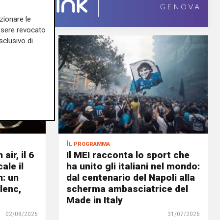
zionare le
essere revocato
sclusivo di
Il programma
air, il 6
Il MEI racconta lo sport che
ale il
ha unito gli italiani nel mondo:
n: un
dal centenario del Napoli alla
lenc,
scherma ambasciatrice del
Made in Italy
02/08/2026
31/07/2026