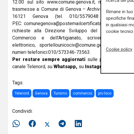
ricerca del pub
12.00 sul sito
www.comune.genova.it
, nella sezione 
trasmesse a: Comune di Genova – Archivio generale Prot
Rimane in tuo 
16121 Genova (tel. 010/5579048 – 045 –
specifiche fin
PEC:
comunegenova@postemailcertificata.it
Informazioni
in qualsiasi mo
richieste alla Direzione Sviluppo del Commercio – U
cookie tecnici 
Commercio e dell’Artigianato, scrivendo al segu
elettronico,
sportellounicociv@comune.genova.it
- oppur
Cookie policy
numeri telefonici:010/573346-73563.
Per restare sempre aggiornati
sulle principali notizi
canale Telenord, su
Whatsapp,
su
Instagram
,
su
Youtub
Tags:
Telenord
Genova
Turismo
commercio
pro loco
Condividi: