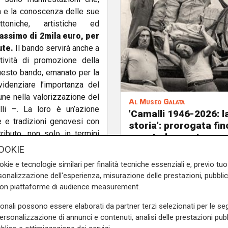
tà e la conoscenza delle sue
ettoniche, artistiche ed
assimo di 2mila euro, per
ute.
Il bando servirà anche a
ttività di promozione della
questo bando, emanato per la
idenziare l’importanza del
ne nella valorizzazione del
Al Museo Galata
lli –. La loro è un’azione
'Camalli 1946-2026: l
 e tradizioni genovesi con
storia': prorogata fin
ibuto, non solo in termini
agosto la mostra sug
che impegnano il loro tempo
anni della CULMV
OOKIE
la nostra città, da ponente a
okie e tecnologie similari per finalità tecniche essenziali e, previo t
e la presentazione della
onalizzazione dell'esperienza, misurazione delle prestazioni, pubblic
 permetterà di compilare
con piattaforme di audience measurement.
 assegnati i contributi
sonali possono essere elaborati da partner terzi selezionati per le seg
sere redatte utilizzando
personalizzazione di annunci e contenuti, analisi delle prestazioni pubbl
a lunedì 9 settembre alle ore