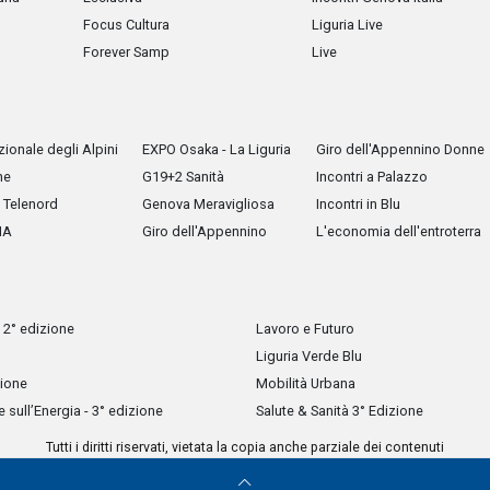
Focus Cultura
Liguria Live
Forever Samp
Live
ionale degli Alpini
EXPO Osaka - La Liguria
Giro dell'Appennino Donne
he
G19+2 Sanità
Incontri a Palazzo
Telenord
Genova Meravigliosa
Incontri in Blu
IA
Giro dell'Appennino
L'economia dell'entroterra
 2° edizione
Lavoro e Futuro
Liguria Verde Blu
zione
Mobilità Urbana
sull’Energia - 3° edizione
Salute & Sanità 3° Edizione
Tutti i diritti riservati, vietata la copia anche parziale dei contenuti