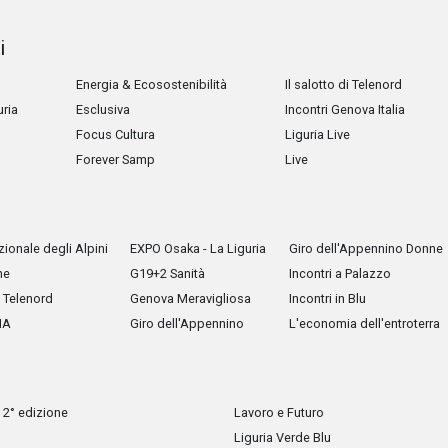
i
Energia & Ecosostenibilità
Il salotto di Telenord
uria
Esclusiva
Incontri Genova Italia
Focus Cultura
Liguria Live
Forever Samp
Live
ionale degli Alpini
EXPO Osaka - La Liguria
Giro dell'Appennino Donne
he
G19+2 Sanità
Incontri a Palazzo
Telenord
Genova Meravigliosa
Incontri in Blu
IA
Giro dell'Appennino
L'economia dell'entroterra
 2° edizione
Lavoro e Futuro
Liguria Verde Blu