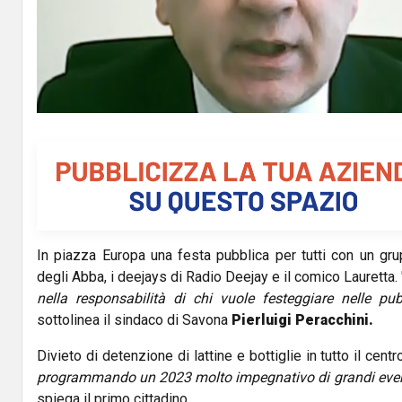
l
a
y
V
i
d
In piazza Europa una festa pubblica per tutti con un g
e
degli Abba, i deejays di Radio Deejay e il comico Lauretta. 
o
nella responsabilità di chi vuole festeggiare nelle pu
sottolinea il sindaco di Savona
Pierluigi Peracchini.
Divieto di detenzione di lattine e bottiglie in tutto il centro
programmando un 2023 molto impegnativo di grandi eventi,
spiega il primo cittadino.