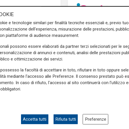
OOKIE
okie e tecnologie similari per finalità tecniche essenziali e, previo t
onalizzazione dell'esperienza, misurazione delle prestazioni, pubblic
e sulla Liguria seguiteci sul
con piattaforme di audience measurement.
e
e su
Facebook
.
sonali possono essere elaborati da partner terzi selezionati per le seg
personalizzazione di annunci e contenuti, analisi delle prestazioni pubbl
blico e ottimizzazione dei servizi.
possesso la facoltà di accettare in toto, rifiutare in toto oppure sele
alità mediante l'accesso alle Preferenze. Il consenso prestato può 
mento. In caso di rifiuto, l'accesso al sito continuerà con l'utilizzo e
obbligatori.
Le novità
Ass. Viscogliosi a Te
"A Puntavagno un'area
posto di Mondobimbo
Accetta tutti
Rifiuta tutti
Preferenze
pizzeria verrà abbatt