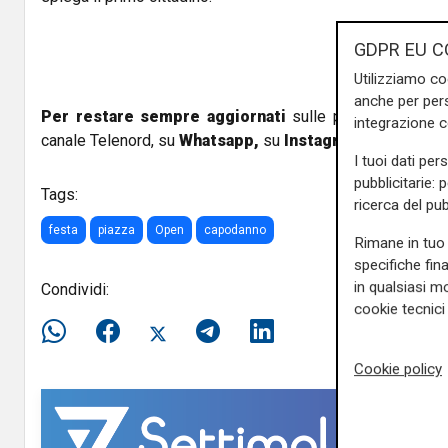
GDPR EU C
Utilizziamo co
anche per pers
Per restare sempre aggiornati
sulle principali notizi
integrazione 
canale Telenord, su
Whatsapp,
su
Instagram
,
su
Youtub
I tuoi dati per
pubblicitarie: 
Tags:
ricerca del pub
festa
piazza
Open
capodanno
Rimane in tuo 
specifiche fin
in qualsiasi mo
Condividi:
cookie tecnici 
Cookie policy