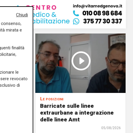
Chiudi
uo consenso,
ità mirata e
uenti finalità
icitarie,
zionare le
essere revocato
sclusivo di
Le posizioni
lenord:
Barricate sulle linee
 cani al
extraurbane a integrazione
 2. La
delle linee Amt
uta,
05/08/2026