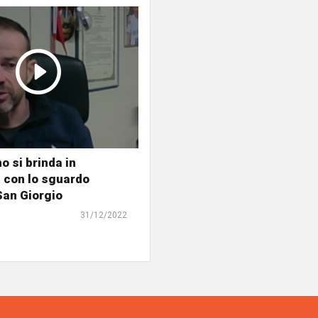
o si brinda in
 con lo sguardo
 San Giorgio
31/12/2022