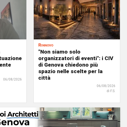
Rinnovo
n
"Non siamo solo
ituazione
organizzatori di eventi": i CIV
dente
di Genova chiedono più
spazio nelle scelte per la
città
06/08/2026
06/08/2026
di F.S.