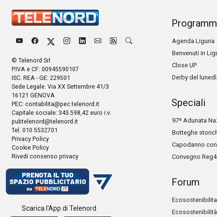
Programm
Agenda Liguria
Benvenuti in Lig
© Telenord Srl
Close UP
P.IVA e CF: 00945590107
Derby del lunedì
ISC. REA - GE: 229501
Sede Legale: Via XX Settembre 41/3
16121 GENOVA
Speciali
PEC:
contabilita@pec.telenord.it
Capitale sociale: 343.598,42 euro i.v.
97ª Adunata Naz
pubtelenord@telenord.it
Tel. 010 5532701
Botteghe storic
Privacy Policy
Capodanno con 
Cookie Policy
Rivedi consenso privacy
Convegno Reg4
Forum
Ecosostenibilita
Scarica l'App di Telenord
Ecosostenibilità