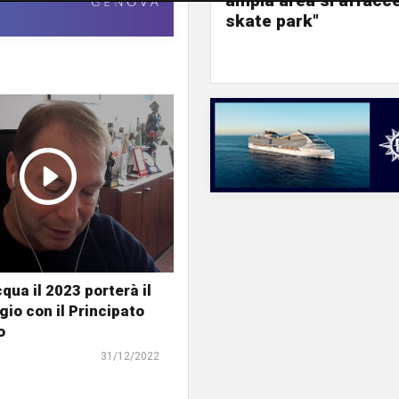
ampia area si affacc
skate park"
qua il 2023 porterà il
io con il Principato
o
31/12/2022