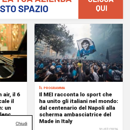
Il programma
air, il 6
Il MEI racconta lo sport che
ale il
ha unito gli italiani nel mondo:
n: un
dal centenario del Napoli alla
lenc,
scherma ambasciatrice del
Made in Italy
Chiudi
02/08/2026
31/07/2026