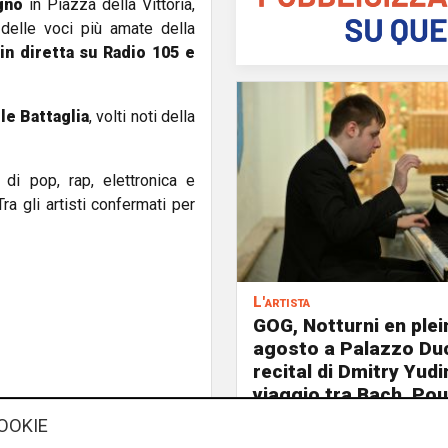
ugno
in Piazza della Vittoria,
 delle voci più amate della
in diretta su Radio 105 e
le Battaglia
, volti noti della
di pop, rap, elettronica e
ra gli artisti confermati per
L'artista
GOG, Notturni en plein 
agosto a Palazzo Duc
recital di Dmitry Yudi
viaggio tra Bach, Pou
Griffes e Liszt
OOKIE