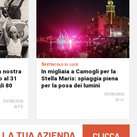
Spettacolo di luce
a nostra
In migliaia a Camogli per la
o al 31
Stella Maris: spiaggia piena
li 80
per la posa dei lumini
03/08/2026
di r.c.
03/08/2026
di F.S.