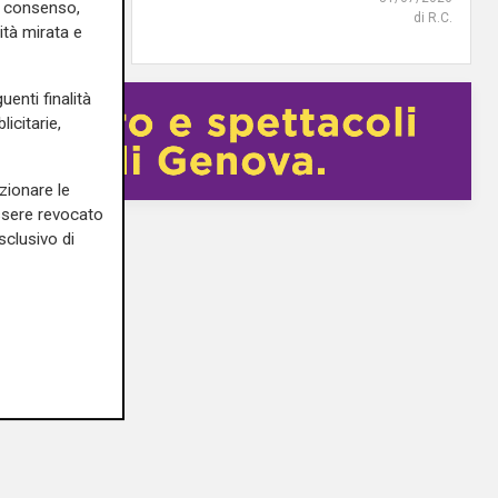
uo consenso,
di steris
di R.C.
ità mirata e
uenti finalità
icitarie,
zionare le
essere revocato
sclusivo di