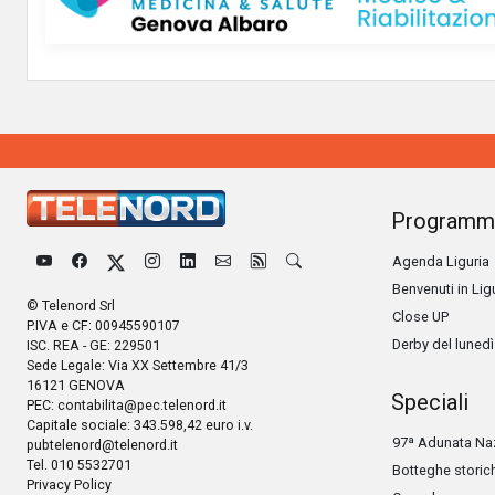
Programm
Agenda Liguria
Benvenuti in Lig
© Telenord Srl
Close UP
P.IVA e CF: 00945590107
Derby del lunedì
ISC. REA - GE: 229501
Sede Legale: Via XX Settembre 41/3
16121 GENOVA
Speciali
PEC:
contabilita@pec.telenord.it
Capitale sociale: 343.598,42 euro i.v.
97ª Adunata Naz
pubtelenord@telenord.it
Tel. 010 5532701
Botteghe storic
Privacy Policy