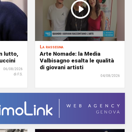
La rassegna
 lutto,
Arte Nomade: la Media
uccini
Valbisagno esalta le qualità
di giovani artisti
06/08/2026
di F.S.
04/08/2026