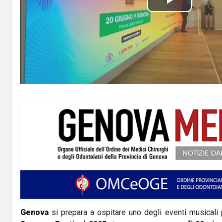
P
l
a
y
V
i
d
e
o
Genova
si prepara a ospitare uno degli eventi musicali pi