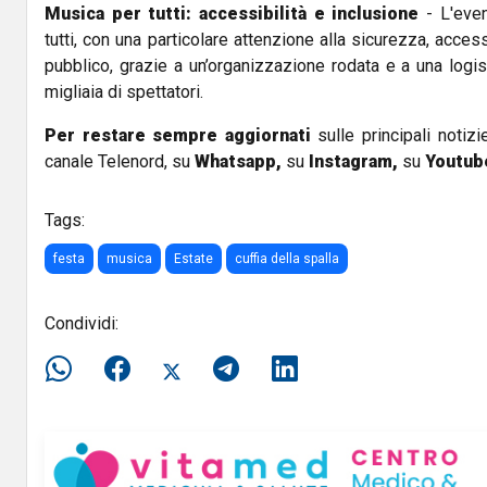
Musica per tutti: accessibilità e inclusione
- L'eve
tutti, con una particolare attenzione alla sicurezza, acces
pubblico, grazie a un’organizzazione rodata e a una logis
migliaia di spettatori.
Per restare sempre aggiornati
sulle principali notizi
canale Telenord, su
Whatsapp,
su
Instagram
,
su
Youtub
Tags:
festa
musica
Estate
cuffia della spalla
Condividi: