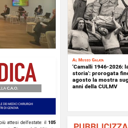
Al Museo Galata
'Camalli 1946-2026: l
storia': prorogata fin
agosto la mostra sug
anni della CULMV
ù attesi dell’estate: il
105