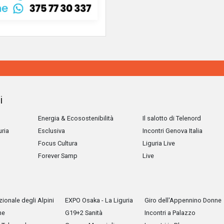
i
Energia & Ecosostenibilità
Il salotto di Telenord
uria
Esclusiva
Incontri Genova Italia
Focus Cultura
Liguria Live
Forever Samp
Live
ionale degli Alpini
EXPO Osaka - La Liguria
Giro dell'Appennino Donne
he
G19+2 Sanità
Incontri a Palazzo