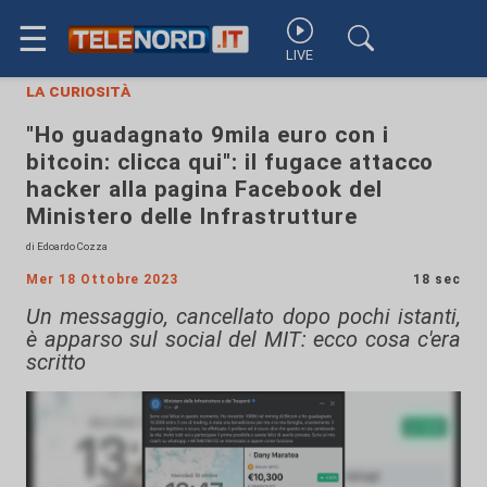
☰
LIVE
la curiosità
"Ho guadagnato 9mila euro con i
bitcoin: clicca qui": il fugace attacco
hacker alla pagina Facebook del
Ministero delle Infrastrutture
di Edoardo Cozza
Mer 18 Ottobre 2023
18 sec
Un messaggio, cancellato dopo pochi istanti,
è apparso sul social del MIT: ecco cosa c'era
scritto