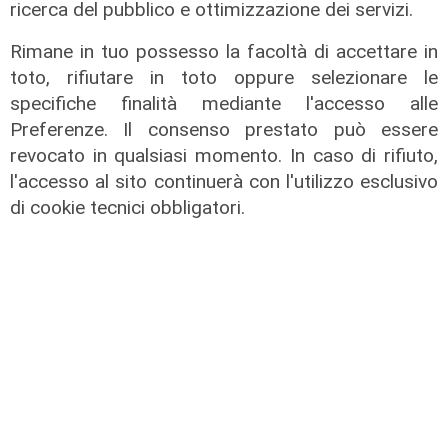
ricerca del pubblico e ottimizzazione dei servizi.
Il dibattito
Rimane in tuo possesso la facoltà di accettare in
Nuova diga, Orlando (PD): "I
toto, rifiutare in toto oppure selezionare le
cittadini meritano informazioni
specifiche finalità mediante l'accesso alle
trasparenti e rispetto della legalità"
Preferenze. Il consenso prestato può essere
04/08/2026
revocato in qualsiasi momento. In caso di rifiuto,
di Redazione
l'accesso al sito continuerà con l'utilizzo esclusivo
di cookie tecnici obbligatori.
L'analisi