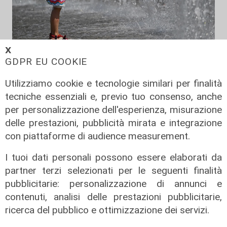
𝗫
Estate torrida
GDPR EU COOKIE
Caldo atroce, a Genova sarà bollino
rosso fino a domenica. Ecco dove
Utilizziamo cookie e tecnologie similari per finalità
trovare il fresco
tecniche essenziali e, previo tuo consenso, anche
per personalizzazione dell'esperienza, misurazione
07/08/2026
di F.S.
delle prestazioni, pubblicità mirata e integrazione
con piattaforme di audience measurement.
I tuoi dati personali possono essere elaborati da
partner terzi selezionati per le seguenti finalità
pubblicitarie: personalizzazione di annunci e
contenuti, analisi delle prestazioni pubblicitarie,
ricerca del pubblico e ottimizzazione dei servizi.