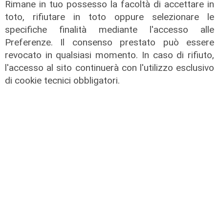
Rimane in tuo possesso la facoltà di accettare in
toto, rifiutare in toto oppure selezionare le
specifiche finalità mediante l'accesso alle
Programma
Preferenze. Il consenso prestato può essere
Genova si prepara all'autunno: oltre
revocato in qualsiasi momento. In caso di rifiuto,
due milioni di euro per la pulizia di
l'accesso al sito continuerà con l'utilizzo esclusivo
rivi e torrenti
di cookie tecnici obbligatori.
07/08/2026
di r.c.