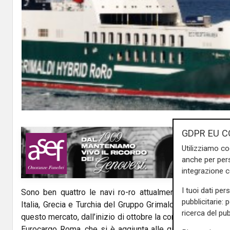
GDPR EU C
Utilizziamo co
anche per pers
integrazione 
I tuoi dati per
Sono ben quattro le navi ro-ro attualmente impiegate su
pubblicitarie: 
Italia, Grecia e Turchia del Gruppo Grimaldi. Ormai punto 
ricerca del pub
questo mercato, dall’inizio di ottobre la compagnia parten
Eurocargo Roma, che si è aggiunta alle già operative Ec