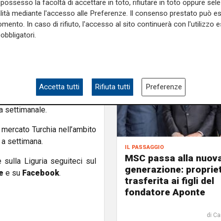
possesso la facoltà di accettare in toto, rifiutare in toto oppure sele
e dalla capacità di oltre 500
alità mediante l'accesso alle Preferenze. Il consenso prestato può 
mento. In caso di rifiuto, l'accesso al sito continuerà con l'utilizzo e
obbligatori.
 Eurocargo Roma effettua un
n questo modo, i round trip
ro a settimana.
timanali sull’asse Trieste-
Accetta tutti
Rifiuta tutti
Preferenze
a i porti di Ambarli e Gemlik
za settimanale.
ul mercato Turchia nell’ambito
 a settimana.
il passaggio
MSC passa alla nuov
e sulla Liguria seguiteci sul
generazione: proprie
e
e su
Facebook
.
trasferita ai figli del
fondatore Aponte
di Ca