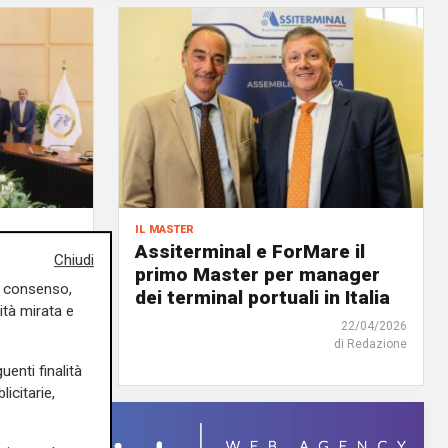
il master
ida di un
Assiterminal e ForMare il
Chiudi
atti da
primo Master per manager
uo consenso,
dei terminal portuali in Italia
ità mirata e
18/06/2026
22/04/2026
di Redazione
di Redazione
uenti finalità
icitarie,