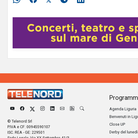
Programm
Agenda Liguria
Benvenuti in Lig
© Telenord Srl
Close UP
P.IVA e CF: 00945590107
Derby del lunedì
ISC. REA - GE: 229501
Sede Legale: Via XX Settembre 41/3