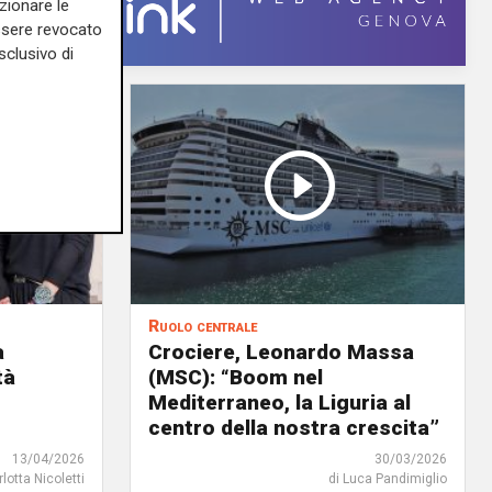
zionare le
essere revocato
sclusivo di
Ruolo centrale
a
Crociere, Leonardo Massa
tà
(MSC): “Boom nel
Mediterraneo, la Liguria al
centro della nostra crescita”
13/04/2026
30/03/2026
rlotta Nicoletti
di Luca Pandimiglio