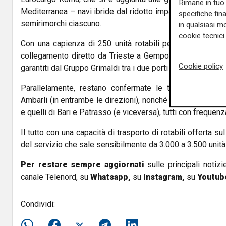
Rimane in tuo 
Mediterranea – navi ibride dal ridotto impatto ambientale 
specifiche fin
semirimorchi ciascuno.
in qualsiasi mo
cookie tecnici 
Con una capienza di 250 unità rotabili per partenza, la
collegamento diretto da Trieste a Gemport e viceversa. I
Cookie policy
garantiti dal Gruppo Grimaldi tra i due porti salgono a quatt
Parallelamente, restano confermate le tre partenze set
Ambarli (in entrambe le direzioni), nonché i collegamenti tr
e quelli di Bari e Patrasso (e viceversa), tutti con frequen
Il tutto con una capacità di trasporto di rotabili offerta s
del servizio che sale sensibilmente da 3.000 a 3.500 unità
Per restare sempre aggiornati
sulle principali notizi
canale Telenord, su
Whatsapp,
su
Instagram
,
su
Youtub
Condividi: