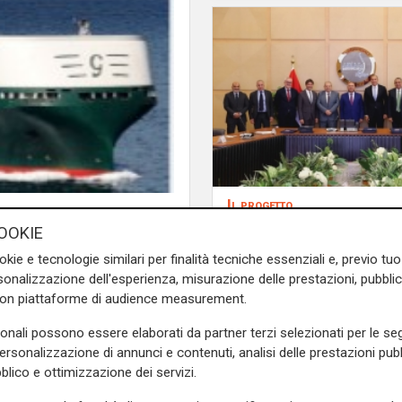
Il progetto
Egitto, Alstom alla gu
OOKIE
consorzio firma contr
okie e tecnologie similari per finalità tecniche essenziali e, previo t
690 milioni
onalizzazione dell'esperienza, misurazione delle prestazioni, pubblic
con piattaforme di audience measurement.
sonali possono essere elaborati da partner terzi selezionati per le seg
i collegamenti regolari tra
personalizzazione di annunci e contenuti, analisi delle prestazioni pubbl
di riferimento consolidato in
blico e ottimizzazione dei servizi.
opea vi ha schierato anche la
o Salerno, Eco Malta ed Eco