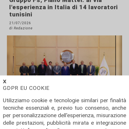
Gruppo Fs, Piano Mattei: al via
l'esperienza in Italia di 14 lavoratori
tunisini
21/07/2026
di Redazione
𝗫
GDPR EU COOKIE
Utilizziamo cookie e tecnologie similari per finalità
Il progetto
tecniche essenziali e, previo tuo consenso, anche
Egitto, Alstom alla guida di un
per personalizzazione dell'esperienza, misurazione
consorzio firma contratti da 690
delle prestazioni, pubblicità mirata e integrazione