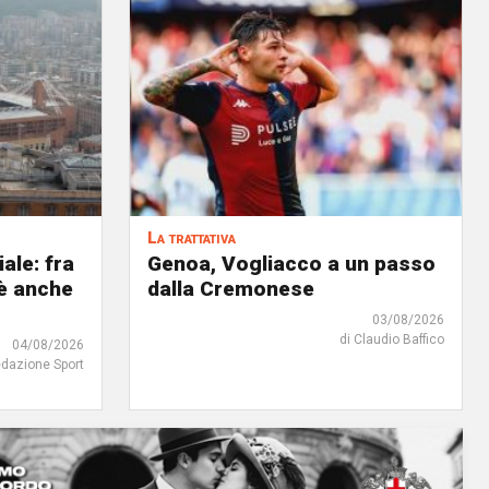
La trattativa
iale: fra
Genoa, Vogliacco a un passo
'è anche
dalla Cremonese
03/08/2026
di Claudio Baffico
04/08/2026
edazione Sport