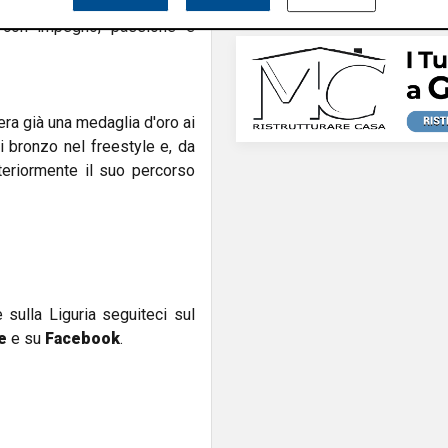
a da salti, acrobazie e da un
o con impegno, passione e
ra già una medaglia d'oro ai
i bronzo nel freestyle e, da
teriormente il suo percorso
e sulla Liguria seguiteci sul
e
e su
Facebook
.