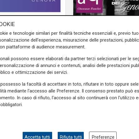
OOKIE
ione italiano di parkour
okie e tecnologie similari per finalità tecniche essenziali e, previo t
onalizzazione dell'esperienza, misurazione delle prestazioni, pubblic
con piattaforme di audience measurement.
i europei di Bratislava dove
sonali possono essere elaborati da partner terzi selezionati per le seg
 la prestazione in chiave
personalizzazione di annunci e contenuti, analisi delle prestazioni pubbl
blico e ottimizzazione dei servizi.
possesso la facoltà di accettare in toto, rifiutare in toto oppure sele
L'apertura
alità mediante l'accesso alle Preferenze. Il consenso prestato può 
o di campione Italiano nella
Chiavari ritrova la pi
mento. In caso di rifiuto, l'accesso al sito continuerà con l'utilizzo e
ua crescita costante in una
olimpionica: inaugurat
obbligatori.
nuovo impianto dedic
Marco Di Capua
ato al parkour all'età di soli 7
Accetta tutti
Rifiuta tutti
Preferenze