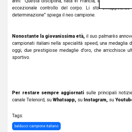
anni: "Questa disciplina, nata in Francia, è caratterizzat
eccezionale controllo del corpo. Li sto sviluppoand
determinazione" spiega il neo campione.
Nonostante la giovanissima età,
il suo palmarès annove
campionati italiani nella specialità speed, una medaglia d
oggi, due prestigiose medaglie d'oro, che arricchisce ul
sportivo.
Per restare sempre aggiornati
sulle principali notizi
canale Telenord, su
Whatsapp,
su
Instagram
,
su
Youtub
Tags:
balducci campione italiano