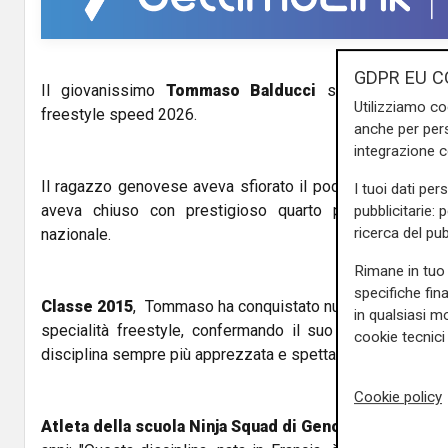
GDPR EU C
Il giovanissimo
Tommaso Balducci
si conferma camp
Utilizziamo co
freestyle speed 2026.
anche per pers
integrazione 
Il ragazzo genovese aveva sfiorato il podio ai campionat
I tuoi dati per
aveva chiuso con prestigioso quarto posto. Adesso,
pubblicitarie: 
ricerca del pub
nazionale.
Rimane in tuo 
specifiche fin
Classe 2015
, Tommaso ha conquistato nuovamente il titol
in qualsiasi mo
specialità freestyle, confermando il suo talento e la s
cookie tecnici 
disciplina sempre più apprezzata e spettacolare.
Cookie policy
Atleta della scuola Ninja Squad di Genova
, si è avvicin