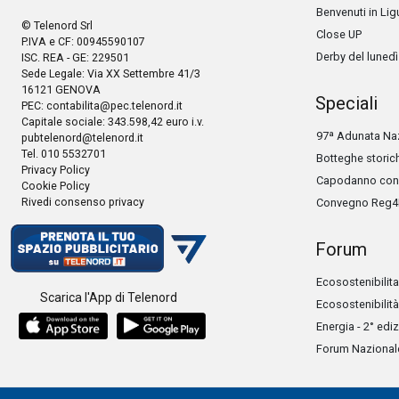
Benvenuti in Lig
© Telenord Srl
Close UP
P.IVA e CF: 00945590107
Derby del lunedì
ISC. REA - GE: 229501
Sede Legale: Via XX Settembre 41/3
16121 GENOVA
Speciali
PEC:
contabilita@pec.telenord.it
Capitale sociale: 343.598,42 euro i.v.
97ª Adunata Naz
pubtelenord@telenord.it
Tel. 010 5532701
Botteghe storic
Privacy Policy
Capodanno con 
Cookie Policy
Rivedi consenso privacy
Convegno Reg4
Forum
Ecosostenibilita
Scarica l'App di Telenord
Ecosostenibilità
Energia - 2° edi
Forum Nazionale 