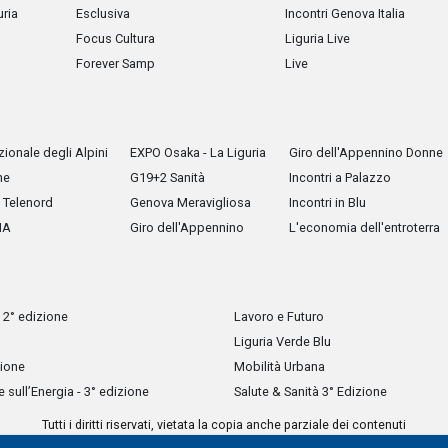
uria
Esclusiva
Incontri Genova Italia
Focus Cultura
Liguria Live
Forever Samp
Live
ionale degli Alpini
EXPO Osaka - La Liguria
Giro dell'Appennino Donne
he
G19+2 Sanità
Incontri a Palazzo
Telenord
Genova Meravigliosa
Incontri in Blu
IA
Giro dell'Appennino
L'economia dell'entroterra
 2° edizione
Lavoro e Futuro
Liguria Verde Blu
zione
Mobilità Urbana
sull’Energia - 3° edizione
Salute & Sanità 3° Edizione
Tutti i diritti riservati, vietata la copia anche parziale dei contenuti