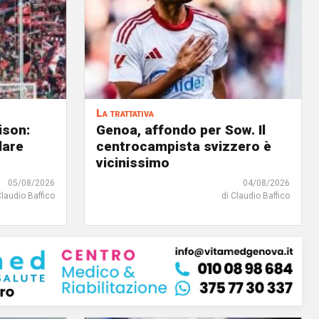
La trattativa
ison:
Genoa, affondo per Sow. Il
dare
centrocampista svizzero è
vicinissimo
05/08/2026
04/08/2026
Claudio Baffico
di Claudio Baffico