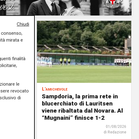
Chiudi
uo consenso,
ità mirata e
uenti finalità
icitarie,
zionare le
L'amichevole
essere revocato
scina
Sampdoria, la prima rete in
sclusivo di
o il
blucerchiato di Lauritsen
ato a
viene ribaltata dal Novara. Al
“Mugnaini” finisce 1-2
01/08/2026
01/08/2026
di Redazione
di Redazione