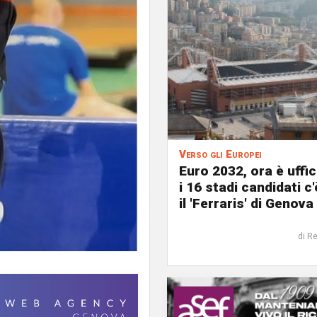
Verso gli Europei
Euro 2032, ora è uffic
i 16 stadi candidati c
il 'Ferraris' di Genova
di R