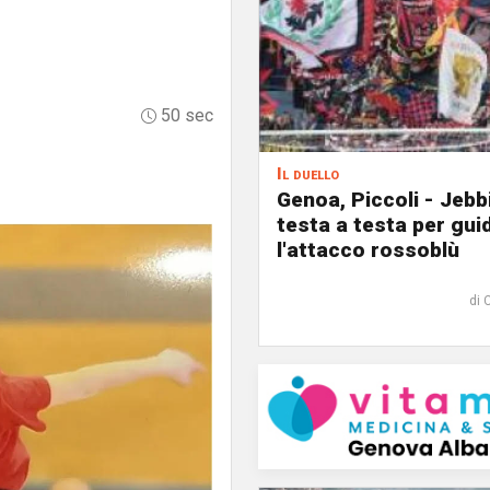
50 sec
Il duello
Genoa, Piccoli - Jebb
testa a testa per gui
l'attacco rossoblù
di 