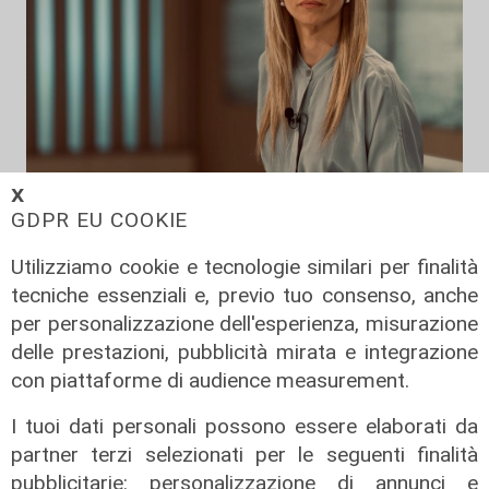
𝗫
Anticipazione
GDPR EU COOKIE
'E' già domani': in uscita a ottobre il
Utilizziamo cookie e tecnologie similari per finalità
libro della sindaca Salis
tecniche essenziali e, previo tuo consenso, anche
09/08/2026
per personalizzazione dell'esperienza, misurazione
di redazione
delle prestazioni, pubblicità mirata e integrazione
con piattaforme di audience measurement.
I tuoi dati personali possono essere elaborati da
partner terzi selezionati per le seguenti finalità
pubblicitarie: personalizzazione di annunci e