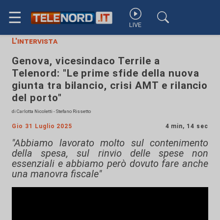
☰
LIVE
L'intervista
Genova, vicesindaco Terrile a
Telenord: "Le prime sfide della nuova
giunta tra bilancio, crisi AMT e rilancio
del porto"
di Carlotta Nicoletti - Stefano Rissetto
Gio 31 Luglio 2025
4 min, 14 sec
"Abbiamo lavorato molto sul contenimento
della spesa, sul rinvio delle spese non
essenziali e abbiamo però dovuto fare anche
una manovra fiscale"