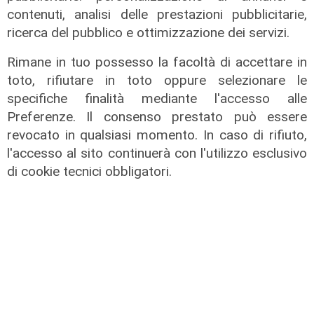
contenuti, analisi delle prestazioni pubblicitarie,
ricerca del pubblico e ottimizzazione dei servizi.
Rimane in tuo possesso la facoltà di accettare in
toto, rifiutare in toto oppure selezionare le
specifiche finalità mediante l'accesso alle
Preferenze. Il consenso prestato può essere
La misura
revocato in qualsiasi momento. In caso di rifiuto,
Audiovisivo, a settembre due nuovi
l'accesso al sito continuerà con l'utilizzo esclusivo
bandi regionali
di cookie tecnici obbligatori.
09/08/2026
di redazione