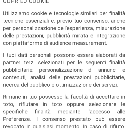
GDPR EU COOKIE
Utilizziamo cookie e tecnologie similari per finalità
tecniche essenziali e, previo tuo consenso, anche
per personalizzazione dell'esperienza, misurazione
delle prestazioni, pubblicità mirata e integrazione
con piattaforme di audience measurement.
Il finanziamento
I tuoi dati personali possono essere elaborati da
Regione: incrementato di un milione
partner terzi selezionati per le seguenti finalità
il bando per l'innovazione
pubblicitarie: personalizzazione di annunci e
nell'agricoltura
contenuti, analisi delle prestazioni pubblicitarie,
04/08/2026
ricerca del pubblico e ottimizzazione dei servizi.
di Redazione
Rimane in tuo possesso la facoltà di accettare in
toto, rifiutare in toto oppure selezionare le
specifiche finalità mediante l'accesso alle
Preferenze. Il consenso prestato può essere
revocato in qualsiasi momento. In caso di rifiuto,