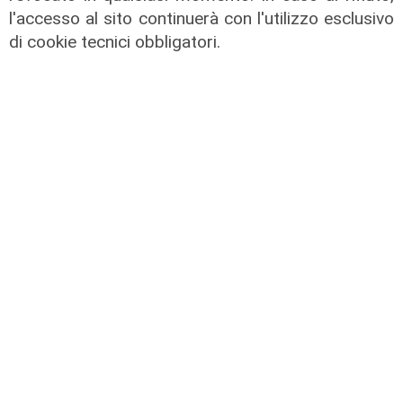
l'accesso al sito continuerà con l'utilizzo esclusivo
di cookie tecnici obbligatori.
Il dibattito
Nuova diga, Orlando (PD): "I
cittadini meritano informazioni
trasparenti e rispetto della legalità"
04/08/2026
di Redazione