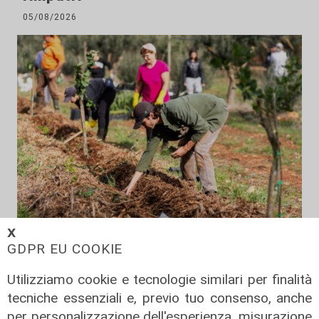
05/08/2026
𝗫
Il finanziamento
GDPR EU COOKIE
Regione: incrementato di un milione
il bando per l'innovazione
Utilizziamo cookie e tecnologie similari per finalità
nell'agricoltura
tecniche essenziali e, previo tuo consenso, anche
per personalizzazione dell'esperienza, misurazione
04/08/2026