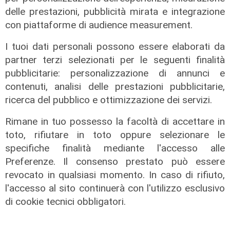
di Redazione
delle prestazioni, pubblicità mirata e integrazione
con piattaforme di audience measurement.
I tuoi dati personali possono essere elaborati da
partner terzi selezionati per le seguenti finalità
pubblicitarie: personalizzazione di annunci e
contenuti, analisi delle prestazioni pubblicitarie,
ricerca del pubblico e ottimizzazione dei servizi.
Rimane in tuo possesso la facoltà di accettare in
toto, rifiutare in toto oppure selezionare le
Il dibattito
specifiche finalità mediante l'accesso alle
Preferenze. Il consenso prestato può essere
Nuova diga, Orlando (PD): "I
revocato in qualsiasi momento. In caso di rifiuto,
cittadini meritano informazioni
trasparenti e rispetto della legalità"
l'accesso al sito continuerà con l'utilizzo esclusivo
di cookie tecnici obbligatori.
04/08/2026
di Redazione