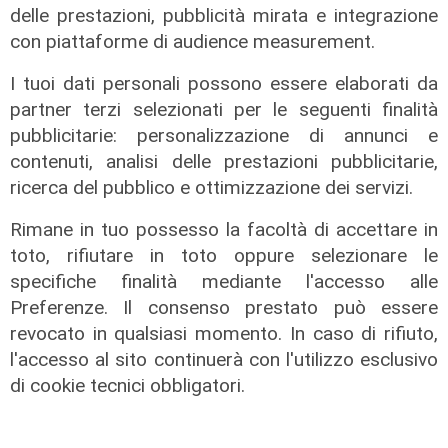
delle prestazioni, pubblicità mirata e integrazione
con piattaforme di audience measurement.
I tuoi dati personali possono essere elaborati da
partner terzi selezionati per le seguenti finalità
pubblicitarie: personalizzazione di annunci e
contenuti, analisi delle prestazioni pubblicitarie,
Il miracolo
ricerca del pubblico e ottimizzazione dei servizi.
Incidente a Catanzaro, è fuori
Rimane in tuo possesso la facoltà di accettare in
pericolo la bimba ricoverata al
Gaslini: "Nessun danno neurologico
toto, rifiutare in toto oppure selezionare le
né motorio"
specifiche finalità mediante l'accesso alle
Preferenze. Il consenso prestato può essere
03/08/2026
di Filippo Serio
revocato in qualsiasi momento. In caso di rifiuto,
l'accesso al sito continuerà con l'utilizzo esclusivo
di cookie tecnici obbligatori.