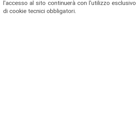
l'accesso al sito continuerà con l'utilizzo esclusivo
di cookie tecnici obbligatori.
L'intervista
Pres. Ceraudo (Medio Ponente):
"Non demonizziamo nessuno, ma
tolleranza zero verso chi porta
degrado"
07/08/2026