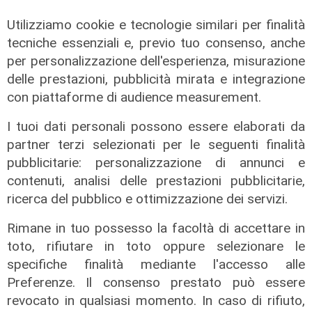
Utilizziamo cookie e tecnologie similari per finalità
tecniche essenziali e, previo tuo consenso, anche
per personalizzazione dell'esperienza, misurazione
delle prestazioni, pubblicità mirata e integrazione
con piattaforme di audience measurement.
I tuoi dati personali possono essere elaborati da
partner terzi selezionati per le seguenti finalità
L'esclusiva
pubblicitarie: personalizzazione di annunci e
Vassallo (consigliere delega
contenuti, analisi delle prestazioni pubblicitarie,
Vallate) a Telenord: "Riapertura di
ricerca del pubblico e ottimizzazione dei servizi.
via Lepanto ottima notizia per
ridurre il traffico in Valpolcevera"
Rimane in tuo possesso la facoltà di accettare in
07/08/2026
toto, rifiutare in toto oppure selezionare le
specifiche finalità mediante l'accesso alle
Preferenze. Il consenso prestato può essere
revocato in qualsiasi momento. In caso di rifiuto,