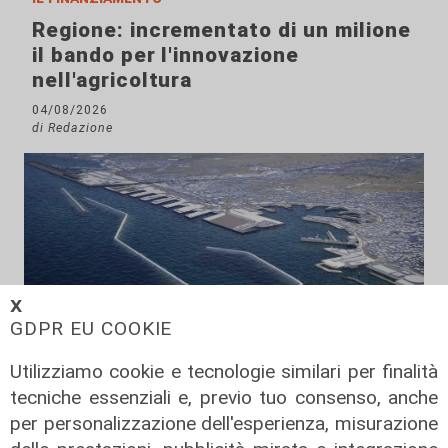
Regione: incrementato di un milione
il bando per l'innovazione
nell'agricoltura
04/08/2026
di Redazione
𝗫
GDPR EU COOKIE
Utilizziamo cookie e tecnologie similari per finalità
tecniche essenziali e, previo tuo consenso, anche
Il dibattito
per personalizzazione dell'esperienza, misurazione
Nuova diga, Orlando (PD): "I