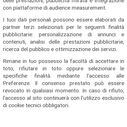
delle prestazioni, pubblicità mirata e integrazione
cittadini meritano informazioni
con piattaforme di audience measurement.
trasparenti e rispetto della legalità"
04/08/2026
I tuoi dati personali possono essere elaborati da
di Redazione
partner terzi selezionati per le seguenti finalità
pubblicitarie: personalizzazione di annunci e
contenuti, analisi delle prestazioni pubblicitarie,
ricerca del pubblico e ottimizzazione dei servizi.
Rimane in tuo possesso la facoltà di accettare in
toto, rifiutare in toto oppure selezionare le
specifiche finalità mediante l'accesso alle
Preferenze. Il consenso prestato può essere
revocato in qualsiasi momento. In caso di rifiuto,
l'accesso al sito continuerà con l'utilizzo esclusivo
di cookie tecnici obbligatori.