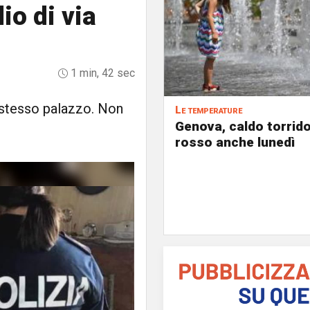
io di via
1 min, 42 sec
 stesso palazzo. Non
Le temperature
Genova, caldo torrido
i
rosso anche lunedì