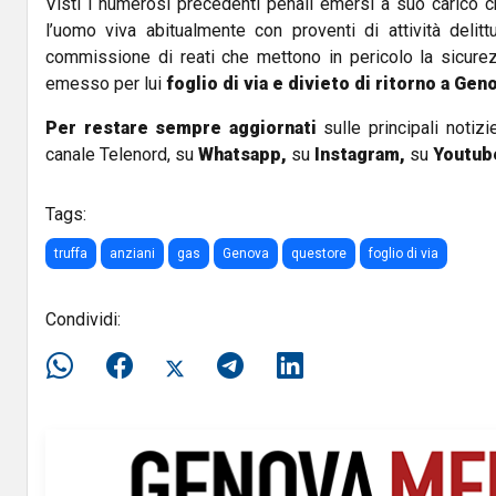
Visti i numerosi precedenti penali emersi a suo carico
l’uomo viva abitualmente con proventi di attività delit
commissione di reati che mettono in pericolo la sicurez
emesso per lui
foglio di via e divieto di ritorno a Gen
Per restare sempre aggiornati
sulle principali notizi
canale Telenord, su
Whatsapp,
su
Instagram
,
su
Youtub
Tags:
truffa
anziani
gas
Genova
questore
foglio di via
Condividi: