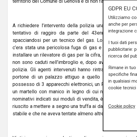
territorio del Comune di Genova e di non farvi ritorno per i 
GDPR EU C
Utilizziamo co
anche per pers
A richiedere l’intervento della polizia una coppia di an
integrazione 
tentativo di raggiro da parte del 43enne che si era 
spacciandosi per un tecnico del gas. Lo stesso ha rac
I tuoi dati per
c’era stata una pericolosa fuga di gas e che l’amministr
pubblicitarie: 
installare un rilevatore di gas per la cifra, da pagare a vis
ricerca del pub
non sono caduti nell’imbroglio e, dopo averlo allontanato
Rimane in tuo 
polizia. Gli agenti intervenuti hanno rintracciato il sedi
specifiche fin
portone di un palazzo attiguo a quello da cui è partita 
in qualsiasi mo
possesso di 3 apparecchi elettronici, un POS, un blocco 
cookie tecnici 
un martello con manico in legno di cui non ha saputo gi
nominativi indicati sui moduli di vendita, è stato possibi
Cookie policy
riuscito a mettere a segno una truffa ai danni di un’altra 
stabile e che ne aveva tentate almeno altre due.