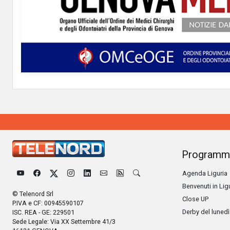
Programm
Agenda Liguria
Benvenuti in Lig
© Telenord Srl
Close UP
P.IVA e CF: 00945590107
Derby del lunedì
ISC. REA - GE: 229501
Sede Legale: Via XX Settembre 41/3