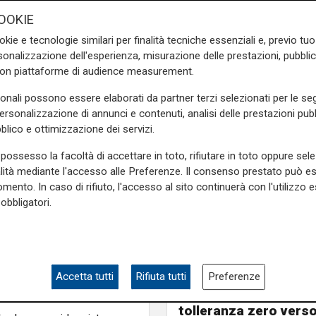
prossimi 3 anni.
OOKIE
okie e tecnologie similari per finalità tecniche essenziali e, previo t
onalizzazione dell'esperienza, misurazione delle prestazioni, pubblic
ziani che avevano subito un
con piattaforme di audience measurement.
presentato alla loro porta
contato che nel condominio
sonali possono essere elaborati da partner terzi selezionati per le seg
atore lo aveva incaricato di
personalizzazione di annunci e contenuti, analisi delle prestazioni pubbl
ta, di 199 euro. I due anziani
blico e ottimizzazione dei servizi.
, hanno subito contattato la
possesso la facoltà di accettare in toto, rifiutare in toto oppure sele
cente tecnico nei pressi del
alità mediante l'accesso alle Preferenze. Il consenso prestato può 
la richiesta, trovandolo in
mento. In caso di rifiuto, l'accesso al sito continuerà con l'utilizzo e
di moduli di vendita, nonché
obbligatori.
ustificare il possesso. Dai
le appurare che il 43enne era
coppia residente nello stesso
L'intervista
Pres. Ceraudo (Medi
Ponente): "Non
Accetta tutti
Rifiuta tutti
Preferenze
demonizziamo nessu
tolleranza zero verso