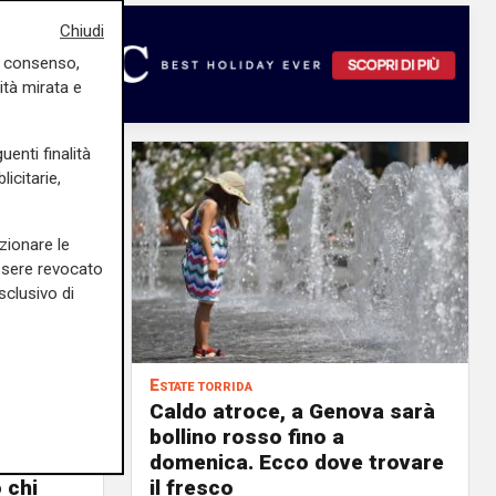
Chiudi
uo consenso,
ità mirata e
uenti finalità
icitarie,
zionare le
essere revocato
sclusivo di
Estate torrida
o
Caldo atroce, a Genova sarà
bollino rosso fino a
no, ma
domenica. Ecco dove trovare
 chi
il fresco