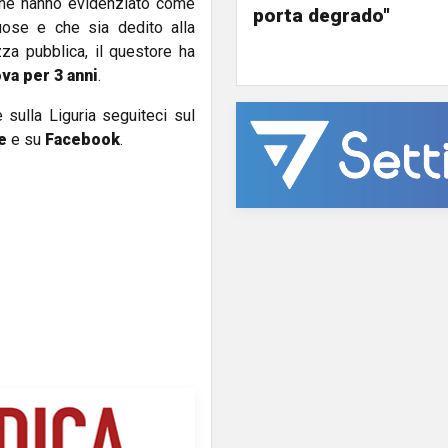
 che hanno evidenziato come
porta degrado"
tuose e che sia dedito alla
za pubblica, il questore ha
ova per 3 anni
.
e sulla Liguria seguiteci sul
e
e su
Facebook
.