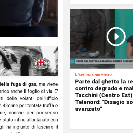
L'approfondimento
Parte dal ghetto la r
ella fuga di gas
, ma viene
contro degrado e mal
ico anche il foglio di via. E'
Tacchini (Centro Est)
 delle volanti dell'ufficio
Telenord: "Disagio so
n 43enne per tentata truffa e
avanzato"
ione, nonché per possesso
è stato infine allontanato con
i ha ingiunto di lasciare il