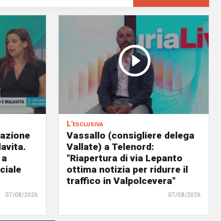
L'esclusiva
eazione
Vassallo (consigliere delega
avita.
Vallate) a Telenord:
 a
"Riapertura di via Lepanto
ciale
ottima notizia per ridurre il
traffico in Valpolcevera"
07/08/2026
07/08/2026