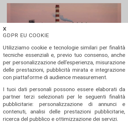
𝗫
GDPR EU COOKIE
Utilizziamo cookie e tecnologie similari per finalità
tecniche essenziali e, previo tuo consenso, anche
per personalizzazione dell'esperienza, misurazione
delle prestazioni, pubblicità mirata e integrazione
Gli sviluppi
con piattaforme di audience measurement.
Ex Ilva: si rafforza l'ipotesi della
I tuoi dati personali possono essere elaborati da
discesa in campo di una cordata
italiana
partner terzi selezionati per le seguenti finalità
pubblicitarie: personalizzazione di annunci e
05/08/2026
di Claudio Baffico
contenuti, analisi delle prestazioni pubblicitarie,
ricerca del pubblico e ottimizzazione dei servizi.