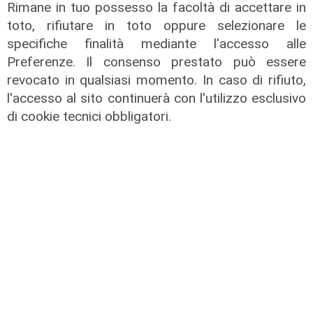
Rimane in tuo possesso la facoltà di accettare in
toto, rifiutare in toto oppure selezionare le
specifiche finalità mediante l'accesso alle
Preferenze. Il consenso prestato può essere
revocato in qualsiasi momento. In caso di rifiuto,
l'accesso al sito continuerà con l'utilizzo esclusivo
di cookie tecnici obbligatori.
Pericolo digitale
Truffe informatiche, 935 casi in
Liguria nel 2025: da settembre ecco
i tutor digitali al servizio dei più
anziani
05/08/2026
di Filippo Serio