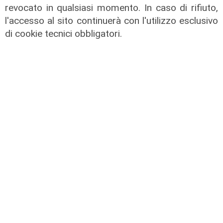
Coronavirus, oggi i casi in Liguria
revocato in qualsiasi momento. In caso di rifiuto,
sono 153
l'accesso al sito continuerà con l'utilizzo esclusivo
di cookie tecnici obbligatori.
21/08/2021
rifornimenti
Vaccini, nel weekend in arrivo altre
600mila dosi di Moderna e Johnson