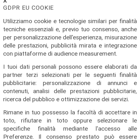
𝗫
Coronavirus, oggi 162 nuovi casi in
GDPR EU COOKIE
Liguria, 89 ospedalizzati, 11 in
Utilizziamo cookie e tecnologie similari per finalità
terapia intensiva
tecniche essenziali e, previo tuo consenso, anche
22/08/2021
per personalizzazione dell'esperienza, misurazione
di Anna Li Vigni
delle prestazioni, pubblicità mirata e integrazione
con piattaforme di audience measurement.
I tuoi dati personali possono essere elaborati da
partner terzi selezionati per le seguenti finalità
pubblicitarie: personalizzazione di annunci e
contenuti, analisi delle prestazioni pubblicitarie,
ricerca del pubblico e ottimizzazione dei servizi.
Rimane in tuo possesso la facoltà di accettare in
toto, rifiutare in toto oppure selezionare le
specifiche finalità mediante l'accesso alle
I dati
Preferenze. Il consenso prestato può essere