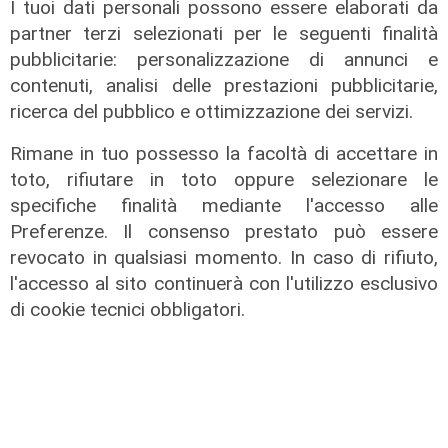
I tuoi dati personali possono essere elaborati da
Da Regione Liguria 100mila euro per
l'accoglienza di persone fragili: 14
partner terzi selezionati per le seguenti finalità
nuovi posti
pubblicitarie: personalizzazione di annunci e
contenuti, analisi delle prestazioni pubblicitarie,
07/08/2026
di r.c.
ricerca del pubblico e ottimizzazione dei servizi.
Rimane in tuo possesso la facoltà di accettare in
toto, rifiutare in toto oppure selezionare le
specifiche finalità mediante l'accesso alle
Preferenze. Il consenso prestato può essere
revocato in qualsiasi momento. In caso di rifiuto,
l'accesso al sito continuerà con l'utilizzo esclusivo
di cookie tecnici obbligatori.
Prevenzione
Il 12 agosto eclissi di sole,
l'appello: "Non guardatela senza