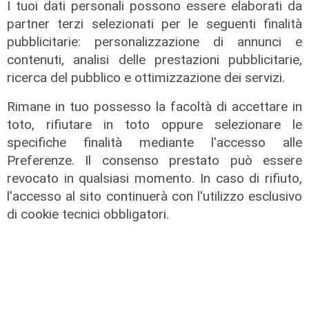
I tuoi dati personali possono essere elaborati da
partner terzi selezionati per le seguenti finalità
pubblicitarie: personalizzazione di annunci e
contenuti, analisi delle prestazioni pubblicitarie,
ricerca del pubblico e ottimizzazione dei servizi.
Prevenzione
Rimane in tuo possesso la facoltà di accettare in
Il 12 agosto eclissi di sole,
toto, rifiutare in toto oppure selezionare le
l'appello: "Non guardatela senza
specifiche finalità mediante l'accesso alle
protezioni"
Preferenze. Il consenso prestato può essere
06/08/2026
revocato in qualsiasi momento. In caso di rifiuto,
di F.S.
l'accesso al sito continuerà con l'utilizzo esclusivo
di cookie tecnici obbligatori.