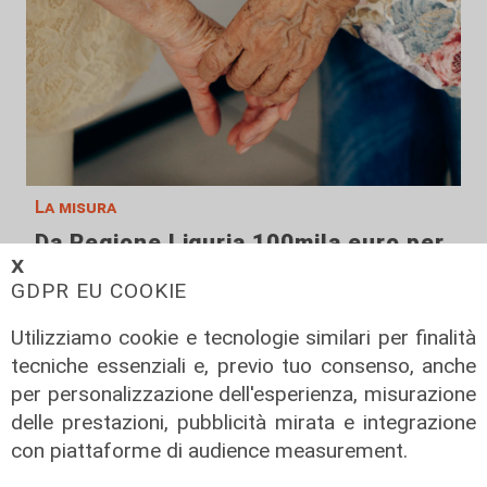
La misura
Da Regione Liguria 100mila euro per
𝗫
l'accoglienza di persone fragili: 14
GDPR EU COOKIE
nuovi posti
07/08/2026
Utilizziamo cookie e tecnologie similari per finalità
di r.c.
tecniche essenziali e, previo tuo consenso, anche
per personalizzazione dell'esperienza, misurazione
delle prestazioni, pubblicità mirata e integrazione
con piattaforme di audience measurement.