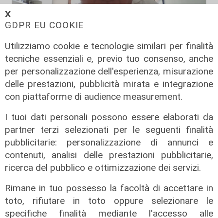
𝗫
GDPR EU COOKIE
Utilizziamo cookie e tecnologie similari per finalità
La posizione
tecniche essenziali e, previo tuo consenso, anche
Agitazione aziende in subappalto
per personalizzazione dell'esperienza, misurazione
Amt: la situazione secondo il
delle prestazioni, pubblicità mirata e integrazione
vicepresidente Anav
con piattaforme di audience measurement.
06/08/2026
I tuoi dati personali possono essere elaborati da
partner terzi selezionati per le seguenti finalità
pubblicitarie: personalizzazione di annunci e
contenuti, analisi delle prestazioni pubblicitarie,
ricerca del pubblico e ottimizzazione dei servizi.
Rimane in tuo possesso la facoltà di accettare in
toto, rifiutare in toto oppure selezionare le
specifiche finalità mediante l'accesso alle