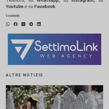
Telenord, su
Whatsapp,
su
Instagram
,
su
Youtube
e su
Facebook
.
Condividi:
ALTRE NOTIZIE