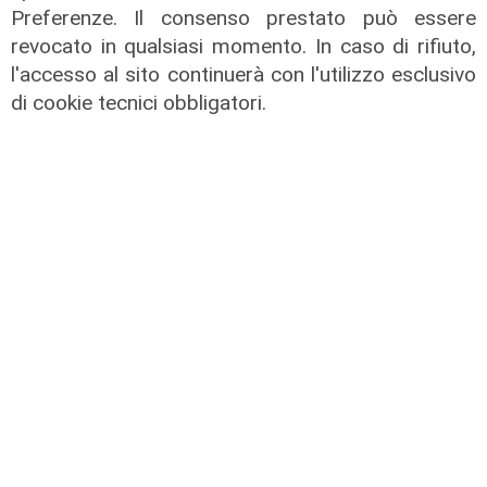
Preferenze. Il consenso prestato può essere
revocato in qualsiasi momento. In caso di rifiuto,
l'accesso al sito continuerà con l'utilizzo esclusivo
di cookie tecnici obbligatori.
Rinnovo
"Non siamo solo organizzatori di
eventi": i CIV di Genova chiedono
più spazio nelle scelte per la città
06/08/2026
di F.S.